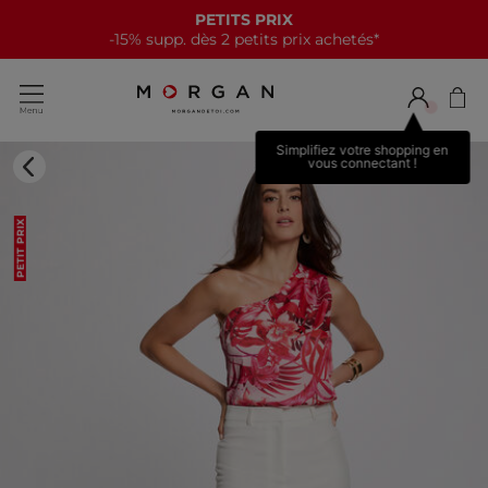
PETITS PRIX
-15% supp. dès 2 petits prix achetés*
Simplifiez votre shopping en
vous connectant !
PETIT PRIX