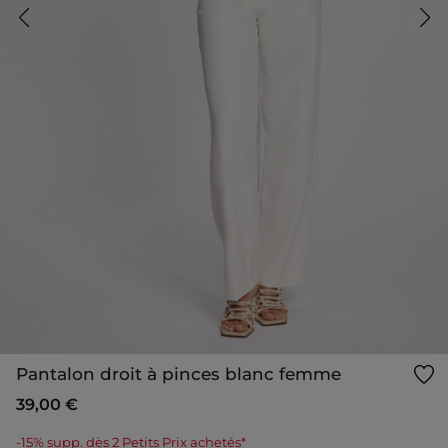
Pantalon droit à pinces blanc femme
39,00 €
-15% supp. dès 2 Petits Prix achetés*