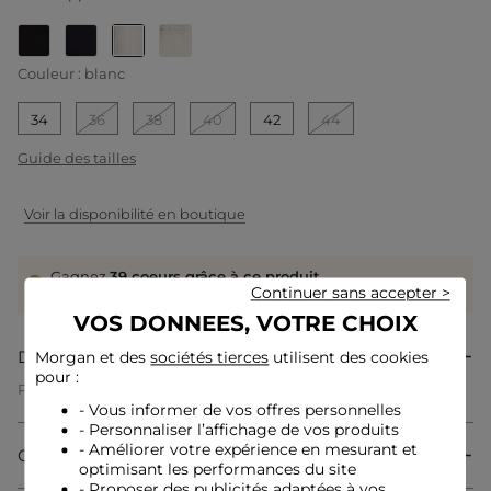
selected
Couleur :
blanc
34
36
38
40
42
44
Guide des tailles
Voir la disponibilité en boutique
Gagnez
39 coeurs grâce à ce produit
Continuer sans accepter >
Connectez-vous ou inscrivez-vous
VOS DONNEES, VOTRE CHOIX
Description
Morgan et des
sociétés tierces
utilisent des cookies
pour :
Pantalon droit à pinces
Taille haute
- Vous informer de vos offres personnelles
Coupe droite
- Personnaliser l’affichage de vos produits
2 poches passepoilées au dos
- Améliorer votre expérience en mesurant et
Composition & Entretien
Fermeture zippée sur l'avant
optimisant les performances du site
Pinces sur les jambes
- Proposer des publicités adaptées à vos