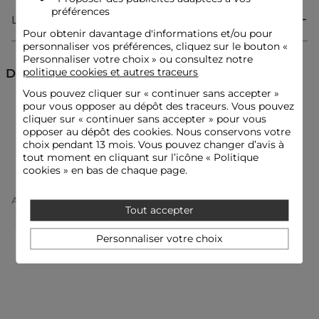
Passants à la taille
préférences
Livraison & Retour
Référence : 32536300988320931 242-POYA.F
Pour obtenir davantage d'informations et/ou pour
Catégorie :
Pantalons droits femme
personnaliser vos préférences, cliquez sur le bouton «
Personnaliser votre choix » ou consultez notre
Couleur :
Pantalons droits femme blanc
politique cookies et autres traceurs
Découvrez aussi
Vous pouvez cliquer sur «
continuer sans accepter
»
pour vous opposer au dépôt des traceurs. Vous pouvez
Pantalons droits
Pantalons
cliquer sur « continuer sans accepter » pour vous
opposer au dépôt des cookies. Nous conservons votre
choix pendant 13 mois. Vous pouvez changer d’avis à
Pantalon taille haute
tout moment en cliquant sur l’icône « Politique
cookies » en bas de chaque page.
Accueil
Vêtements Femme
Pantalons Femme
Tout accepter
Pantalons Droits Femme
Pantalon Droit À Pinces Blanc Femme
Personnaliser votre choix