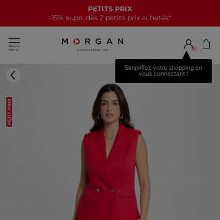
PETITS PRIX
-15% supp. dès 2 petits prix achetés*
Simplifiez votre shopping en
vous connectant !
PETIT PRIX