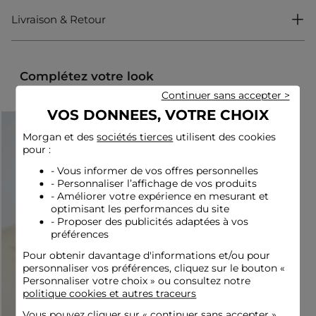
Livraison & Retour
Pantalon
Coupe large
Taille haute
Complétez votre look
Idées look
Continuer sans accepter >
Le pantalon peut être associé à un gilet structuré sans
VOS DONNEES, VOTRE CHOIX
manches et des sandales fines pour une allure sophistiquée.
Ce pantalon fluide s'accorde avec un top ajusté et une veste
Morgan et des
sociétés tierces
utilisent des cookies
courte pour jouer sur les contrastes modernes.
pour :
- Vous informer de vos offres personnelles
Conseil entretien
- Personnaliser l’affichage de vos produits
- Améliorer votre expérience en mesurant et
optimisant les performances du site
Lavez votre pantalon à 30°C en cycle délicat pour préserver les
- Proposer des publicités adaptées à vos
fibres du tissu. Le lavage à sec et l'utilisation du sèche-linge
préférences
sont fortement déconseillés. Pour le repassage : effectuez-le à
basse température (maximum 110°) sans utiliser de vapeur,
Pour obtenir davantage d'informations et/ou pour
qui est fortement déconseillée.
personnaliser vos préférences, cliquez sur le bouton «
Personnaliser votre choix » ou consultez notre
Référence : 32536311057381023 261-PAGMA
politique cookies et autres traceurs
Catégorie :
Pantalons évasés femme
Vous pouvez cliquer sur «
continuer sans accepter
»