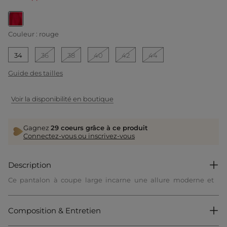
selected
Couleur :
rouge
34
36
38
40
42
44
Guide des tailles
Voir la disponibilité en boutique
Gagnez
29 coeurs grâce à ce produit
Connectez-vous ou inscrivez-vous
Description
Ce pantalon à coupe large incarne une allure moderne et
sophistiquée. Sa taille haute dessine la silhouette avec
élégance, mettant en valeur les courbes féminines. Le style
affirmé de cette pièce apporte une touche raffinée qui
Composition & Entretien
s'adapte parfaitement aux envies mode contemporaines.