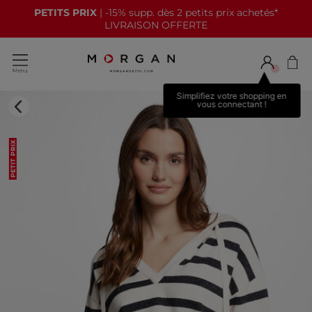
PETITS PRIX
| -15% supp. dès 2 petits prix achetés*
LIVRAISON OFFERTE
Simplifiez votre shopping en
vous connectant !
PETIT PRIX