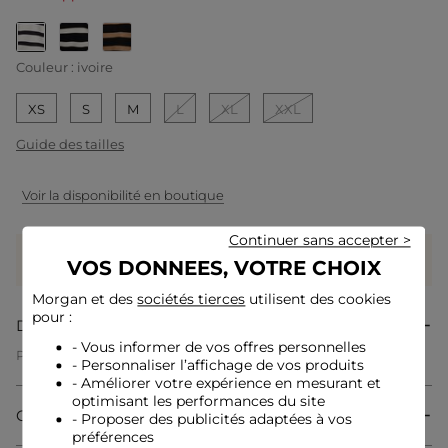
selected
Couleur :
ivoire
XS
S
M
L
XL
XXL
Guide des tailles
Voir la disponibilité en boutique
Continuer sans accepter >
Gagnez
29 coeurs grâce à ce produit
VOS DONNEES, VOTRE CHOIX
Connectez-vous ou inscrivez-vous
Morgan et des
sociétés tierces
utilisent des cookies
pour :
Description
- Vous informer de vos offres personnelles
Pull col en V à capuche
- Personnaliser l’affichage de vos produits
Coupe droite
- Améliorer votre expérience en mesurant et
Col en V
optimisant les performances du site
Manches longues
Composition & Entretien
- Proposer des publicités adaptées à vos
Capuche
Rayures horizontales
préférences