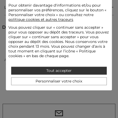
Fine maille
Détails fils métallisés
Pour obtenir davantage d'informations et/ou pour
Livraison & Retour
Le mannequin mesure 1m75 et porte une taille S/36
personnaliser vos préférences, cliquez sur le bouton «
Conseil taille : choisissez votre taille habituelle
Personnaliser votre choix » ou consultez notre
politique cookies et autres traceurs
Référence : 32536300970850203 241-MBALLON
Découvrez aussi
Vous pouvez cliquer sur «
continuer sans accepter
»
Catégorie :
Pulls cols V femme
pour vous opposer au dépôt des traceurs. Vous pouvez
Couleur :
Pulls cols V femme beige
cliquer sur « continuer sans accepter » pour vous
Pulls cols V
Sweatshirts
Pulls
opposer au dépôt des cookies. Nous conservons votre
choix pendant 13 mois. Vous pouvez changer d’avis à
tout moment en cliquant sur l’icône « Politique
cookies » en bas de chaque page.
Accueil
Vêtements Femme
Pulls Femme
Pulls Cols V Femme
Pull Col En V À Capuche Ivoire Femme
Tout accepter
Personnaliser votre choix