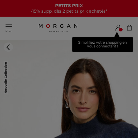
PETITS PRIX
-15% supp. dès 2 petits prix achetés*
Simplifiez votre shopping en
vous connectant !
Nouvelle Collection