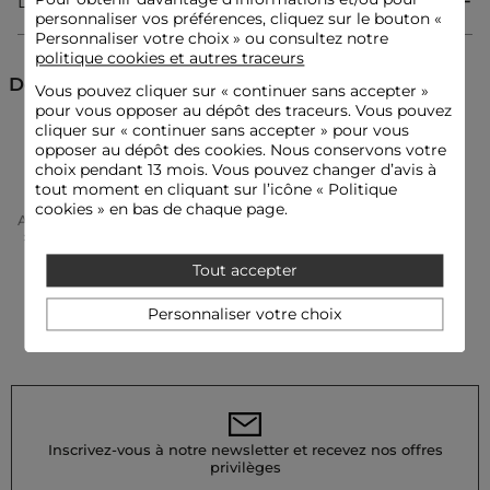
Livraison & Retour
personnaliser vos préférences, cliquez sur le bouton «
Catégorie :
Pulls cols roulés femme
Personnaliser votre choix » ou consultez notre
Couleur :
Pulls cols roulés femme bleu
politique cookies et autres traceurs
Découvrez aussi
Vous pouvez cliquer sur «
continuer sans accepter
»
pour vous opposer au dépôt des traceurs. Vous pouvez
cliquer sur « continuer sans accepter » pour vous
Pulls
Pulls cols roulés
opposer au dépôt des cookies. Nous conservons votre
choix pendant 13 mois. Vous pouvez changer d’avis à
tout moment en cliquant sur l’icône « Politique
cookies » en bas de chaque page.
Accueil
Vêtements Femme
Pulls Femme
Pulls Cols Roulés Femme
Pull Col Montant Bleu Femme
Tout accepter
Personnaliser votre choix
Inscrivez-vous à notre newsletter et recevez nos offres
privilèges