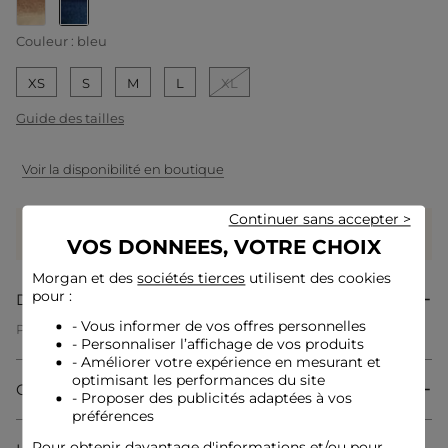
selected
Couleur :
bleu
XS
S
M
L
XL
Guide des tailles
Voir la disponibilité en boutique
Continuer sans accepter >
Gagnez
45 coeurs grâce à ce produit
Connectez-vous ou inscrivez-vous
VOS DONNEES, VOTRE CHOIX
Morgan et des
sociétés tierces
utilisent des cookies
pour :
Description
- Vous informer de vos offres personnelles
Pull col montant
- Personnaliser l’affichage de vos produits
Coupe droite
Col montant
- Améliorer votre expérience en mesurant et
Manches longues
optimisant les performances du site
Composition & Entretien
Moyenne maille
- Proposer des publicités adaptées à vos
Maille duveteuse
préférences
Référence : 32536301004430316 242-MDYE
Pour obtenir davantage d'informations et/ou pour