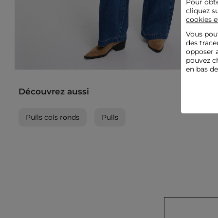
Pour obte
cliquez s
cookies e
Vous pouv
des trace
opposer a
pouvez ch
en bas d
Découvrez aussi
Pulls cols ronds
Pulls