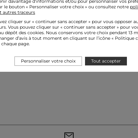
nir davantage d'informations et/ou pour personnaliser vos préf
ur le bouton « Personnaliser votre choix » ou consultez notre
pol
t autres traceurs
ez cliquer sur «
continuer sans accepter
» pour vous opposer a
urs. Vous pouvez cliquer sur « continuer sans accepter » pour vo
u dépôt des cookies. Nous conservons votre choix pendant 13 m
anger d’avis à tout moment en cliquant sur l’icône « Politique c
e chaque page.
Personnaliser votre choix
Tout accepter