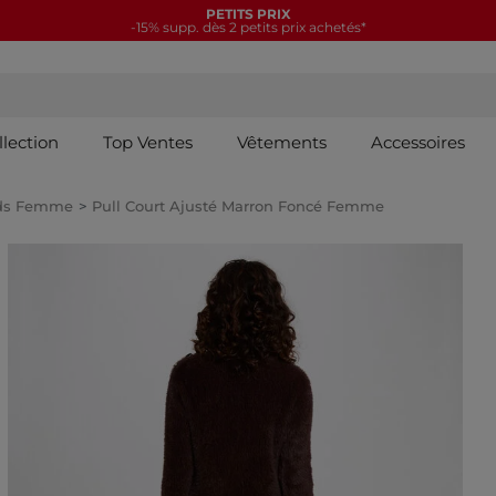
PETITS PRIX
-15% supp. dès 2 petits prix achetés*
llection
Top Ventes
Vêtements
Accessoires
nds Femme
Pull Court Ajusté Marron Foncé Femme