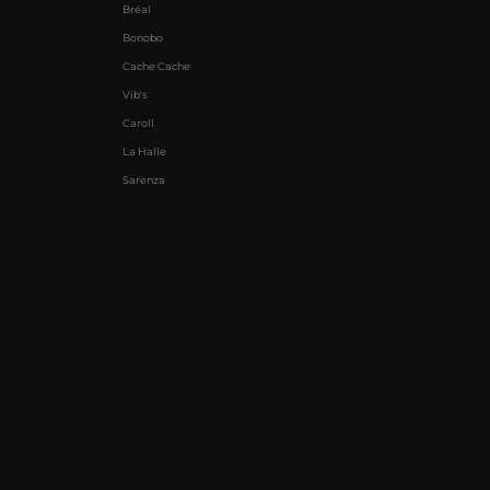
Bréal
Bonobo
Cache Cache
Vib's
Caroll
La Halle
Sarenza