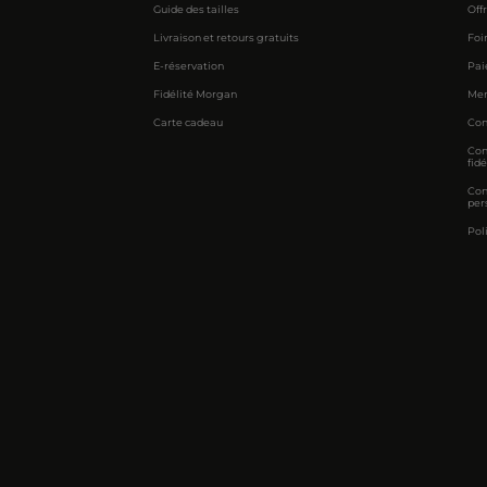
Guide des tailles
Off
Livraison et retours gratuits
Foi
E-réservation
Pai
Fidélité Morgan
Men
Carte cadeau
Con
Con
fidé
Con
per
Pol