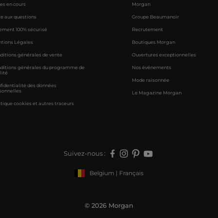
res en cours
Morgan
re aux questions
Groupe Beaumanoir
ement 100% sécurisé
Recrutement
tions Légales
Boutiques Morgan
ditions générales de vente
Ouvertures exceptionnelles
ditions générales du programme de
Nos événements
lité
Mode raisonnée
fidentialité des données
sonnelles
Le Magazine Morgan
itique cookies et autres traceurs
Suivez-nous :
Belgium | Français
© 2026 Morgan