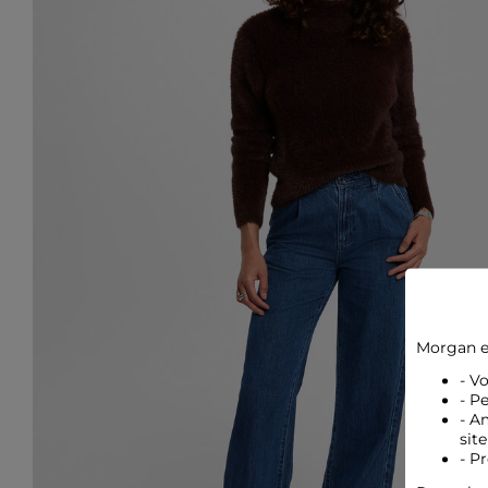
Morgan e
- V
- P
- A
site
- P