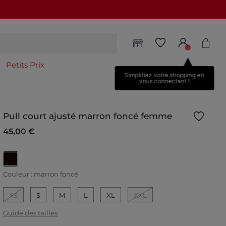
Petits Prix
Simplifiez votre shopping en
vous connectant !
Pull court ajusté marron foncé femme
45,00 €
selected
Couleur :
marron foncé
XS
S
M
L
XL
XXL
Guide des tailles