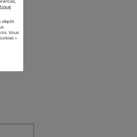
érences,
Référence : 32536311033991088 252-MFENNY
itique
Catégorie :
Pulls cols ronds femme
Couleur :
Pulls cols ronds femme marron
u dépôt
us
ois. Vous
ookies »