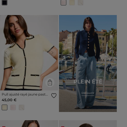
Previous
Next
Pull ajusté rayé jaune pastel
femme
45,00 €