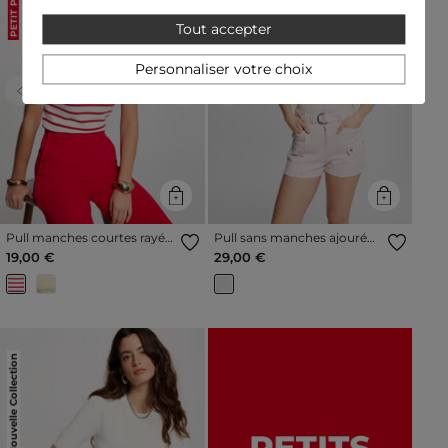
PETIT PRIX
PETIT PRIX
Tout accepter
Personnaliser votre choix
Previous
Next
Previous
Next
Pull manches courtes rayé
Pull sans manches ajouré
ivoire femme
ivoire femme
19,00 €
29,00 €
Nouvelle Collection