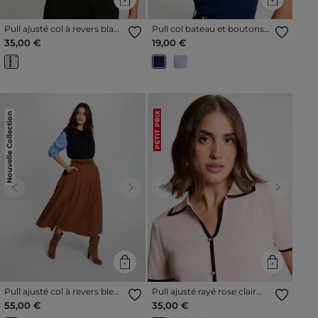
Pull ajusté col à revers blanc
Pull col bateau et boutons
femme
bleu marine femme
35,00 €
19,00 €
Nouvelle Collection
PETIT PRIX
Previous
Next
Previous
Next
Pull ajusté col à revers bleu
Pull ajusté rayé rose clair
marine femme
femme
55,00 €
35,00 €