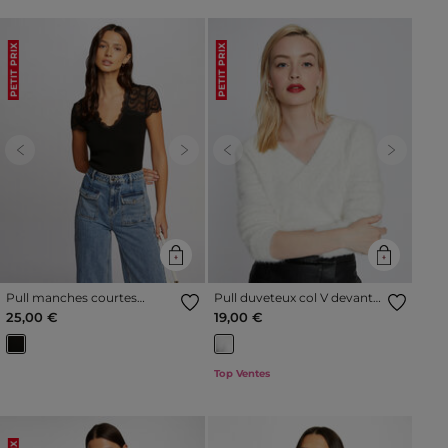
PETIT PRIX
PETIT PRIX
Previous
Next
Previous
Next
Pull manches courtes
Pull duveteux col V devant
dentelle noir femme
et dos ivoire femme
25,00 €
19,00 €
Top Ventes