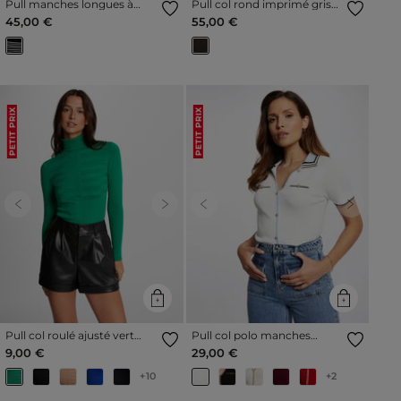
Pull manches longues à
Pull col rond imprimé gris
rayures noir femme
anthracite femme
45,00 €
55,00 €
PETIT PRIX
PETIT PRIX
Previous
Next
Previous
Next
Pull col roulé ajusté vert
Pull col polo manches
clair femme
courtes ivoire femme
9,00 €
29,00 €
+10
+2