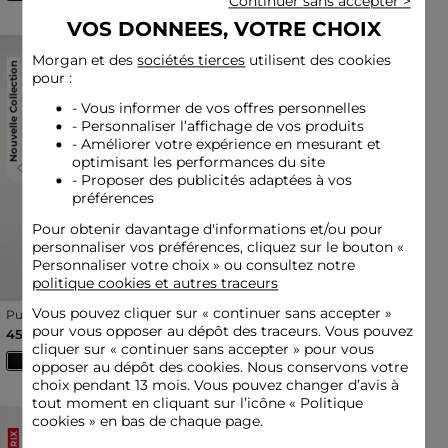
Continuer sans accepter >
VOS DONNEES, VOTRE CHOIX
Morgan et des
sociétés tierces
utilisent des cookies
Nouvelle Collection
Nouvelle Collection
pour :
- Vous informer de vos offres personnelles
- Personnaliser l’affichage de vos produits
- Améliorer votre expérience en mesurant et
optimisant les performances du site
Previous
Next
Previous
Next
- Proposer des publicités adaptées à vos
préférences
Pour obtenir davantage d'informations et/ou pour
personnaliser vos préférences, cliquez sur le bouton «
Personnaliser votre choix » ou consultez notre
politique cookies et autres traceurs
Vous pouvez cliquer sur «
continuer sans accepter
»
Pull col à revers bleu marine
Pull col rond imprimé
femme
léopard multicolore femme
pour vous opposer au dépôt des traceurs. Vous pouvez
45,00 €
50,00 €
cliquer sur « continuer sans accepter » pour vous
opposer au dépôt des cookies. Nous conservons votre
choix pendant 13 mois. Vous pouvez changer d’avis à
tout moment en cliquant sur l’icône « Politique
cookies » en bas de chaque page.