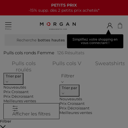
NOUVELLE COLLECTION
15€ offerts tous les 70€*
Simplifiez votre shopping en
Recherche
vous connectant !
Pulls cols ronds Femme
126
Résultats
Affiner par CATEGO
A
Pulls cols
Pulls cols V
Sweatshirts
Affiner par CATEGORIES : Pulls cols r
roulés
Filtrer
Trier par
Nouveautés
Trier par
Prix Croissant
Prix Décroissant
Nouveautés
Meilleures ventes
Prix Croissant
Prix Décroissant
Meilleures ventes
Afficher les filtres
Filtrer