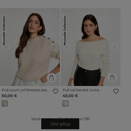
Nouvelle Collection
Nouvelle Collection
Previous
Next
Previous
Next
Pull court col fantaisie beige
Pull col bardot ivoire
femme
femme
50,00 €
45,00 €
Vous avez vu
48
articles sur
126
Voir plus