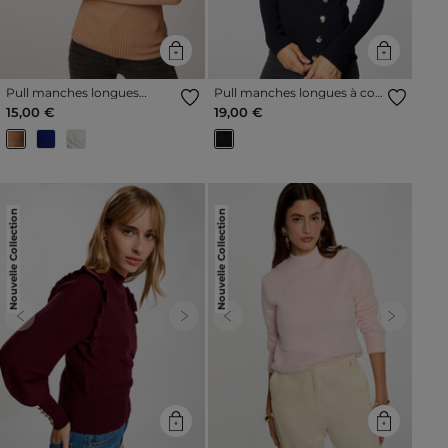
Pull manches longues
Pull manches longues à col
tricotage en côte camel
effet croisé bleu marine
15,00 €
19,00 €
femme
femme
Nouvelle Collection
Nouvelle Collection
Previous
Next
Previous
Next