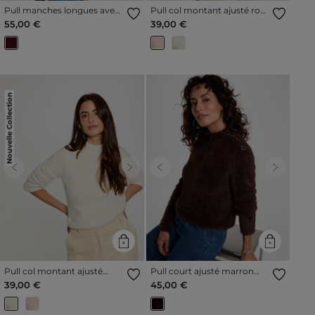
Pull manches longues avec
Pull col montant ajusté rose
volants prune femme
clair femme
55,00 €
39,00 €
Nouvelle Collection
Previous
Next
Previous
Next
Pull col montant ajusté
Pull court ajusté marron
ivoire femme
foncé femme
39,00 €
45,00 €