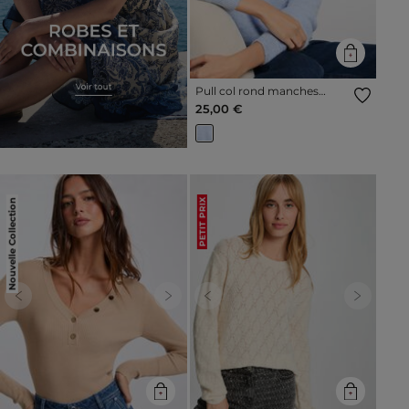
Pull col rond manches
longues bleu ciel femme
25,00 €
Nouvelle Collection
PETIT PRIX
Previous
Next
Previous
Next