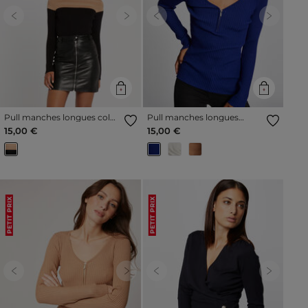
Previous
Next
Previous
Next
Pull manches longues col
Pull manches longues
montant camel femme
tricotage en côte bleu
15,00 €
15,00 €
femme
PETIT PRIX
PETIT PRIX
Previous
Next
Previous
Next