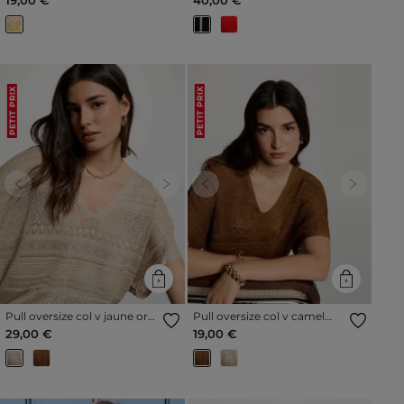
PETIT PRIX
PETIT PRIX
Previous
Next
Previous
Next
Pull oversize col v jaune or
Pull oversize col v camel
femme
femme
29,00 €
19,00 €