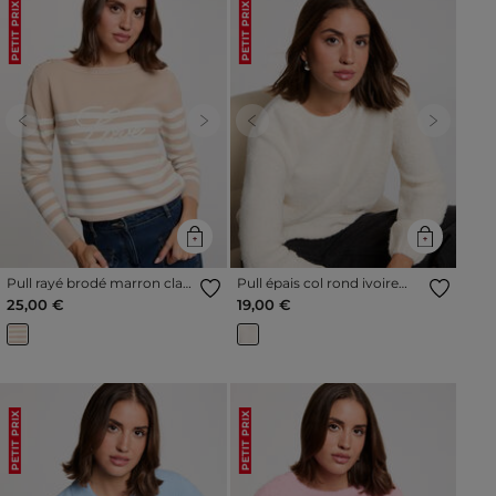
PETIT PRIX
PETIT PRIX
Previous
Next
Previous
Next
Pull rayé brodé marron clair
Pull épais col rond ivoire
femme
femme
25,00 €
19,00 €
PETIT PRIX
PETIT PRIX