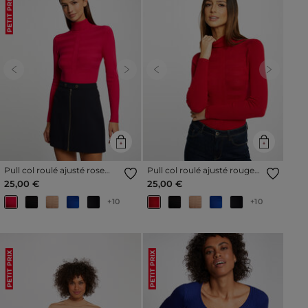
PETIT PRIX
Previous
Next
Previous
Next
Pull col roulé ajusté rose
Pull col roulé ajusté rouge
moyen femme
vin femme
25,00 €
25,00 €
+10
+10
PETIT PRIX
PETIT PRIX