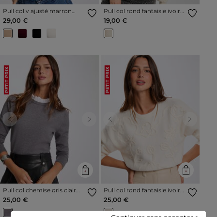
Pull col v ajusté marron
Pull col rond fantaisie ivoire
clair femme
femme
29,00 €
19,00 €
PETIT PRIX
PETIT PRIX
Previous
Next
Previous
Next
Pull col chemise gris clair
Pull col rond fantaisie ivoire
femme
femme
25,00 €
25,00 €