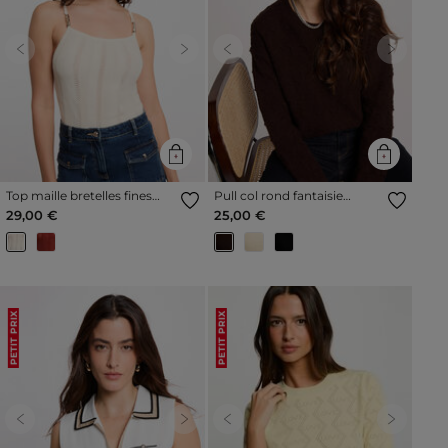
Previous
Next
Previous
Next
Top maille bretelles fines
Pull col rond fantaisie
ivoire femme
marron foncé femme
29,00 €
25,00 €
PETIT PRIX
PETIT PRIX
Previous
Next
Previous
Next