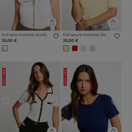
Pull sans manches ajusté
Pull ajouré manches 3/4
blanc femme
jaune pastel femme
35,00 €
25,00 €
PETIT PRIX
PETIT PRIX
Previous
Next
Previous
Next