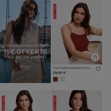
PETIT PRIX
Previous
Next
Top maille bretelles fines
marron cognac femme
29,00 €
PETIT PRIX
PETIT PRIX