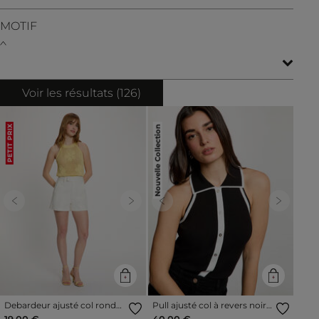
MOTIF
Voir les résultats (
126
)
Nouvelle Collection
PETIT PRIX
Previous
Next
Previous
Next
Debardeur ajusté col rond
Pull ajusté col à revers noir
jaune clair femme
femme
19,00 €
40,00 €