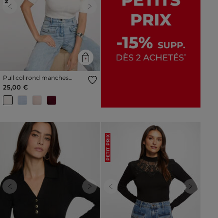
Previous
Next
Pull col rond manches
courtes ivoire femme
25,00 €
PETIT PRIX
Previous
Next
Previous
Next