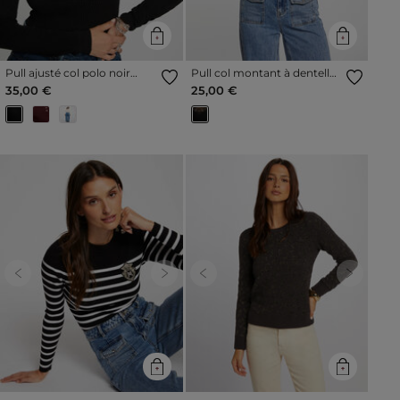
Pull ajusté col polo noir
Pull col montant à dentelle
femme
noir femme
35,00 €
25,00 €
Previous
Next
Previous
Next