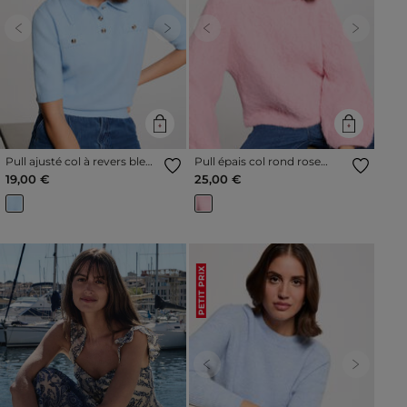
Previous
Next
Previous
Next
Pull ajusté col à revers bleu
Pull épais col rond rose
clair femme
femme
19,00 €
25,00 €
PETIT PRIX
Previous
Next