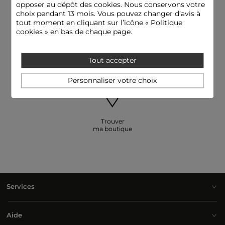
opposer au dépôt des cookies. Nous conservons votre
choix pendant 13 mois. Vous pouvez changer d’avis à
tout moment en cliquant sur l’icône « Politique
cookies » en bas de chaque page.
E-réserver: essayer
Besoin d'aide
Tout accepter
et payer en boutique
09 69 32 00 31
Personnaliser votre choix
Trouver
ma boutique
Services
Aide