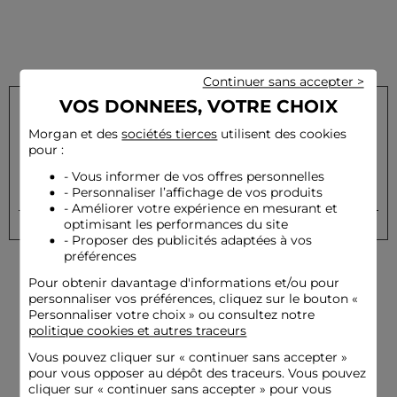
Continuer sans accepter >
VOS DONNEES, VOTRE CHOIX
Morgan et des
sociétés tierces
utilisent des cookies
Inscrivez-vous à notre newsletter et recevez nos offres
pour :
privilèges
- Vous informer de vos offres personnelles
- Personnaliser l’affichage de vos produits
OK
Votre e-mail
- Améliorer votre expérience en mesurant et
optimisant les performances du site
- Proposer des publicités adaptées à vos
préférences
Pour obtenir davantage d'informations et/ou pour
personnaliser vos préférences, cliquez sur le bouton «
Personnaliser votre choix » ou consultez notre
politique cookies et autres traceurs
Vous pouvez cliquer sur «
continuer sans accepter
»
Livraison offerte
Paiement
pour vous opposer au dépôt des traceurs. Vous pouvez
dès 79€
sécurisé
cliquer sur « continuer sans accepter » pour vous