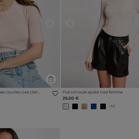
Next
Previous
es courtes rose clair
Pull col roulé ajusté rose femme
25,00 €
+10