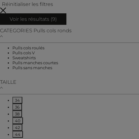
Réinitialiser les filtres
Voir les résultats (
9
)
CATEGORIES
Pulls cols ronds
Affiner par CATEGORIES : Pulls cols roulés
Pulls cols roulés
Affiner par CATEGORIES : Pulls cols V
Pulls cols V
Affiner par CATEGORIES : Sweatshirts
Sweatshirts
Affiner par CATEGORIES : Pulls manches
Pulls manches courtes
Affiner par CATEGORIES : Pulls sans manch
Pulls sans manches
TAILLE
34
Affiner par TAILLE : 34
36
Affiner par TAILLE : 36
38
Affiner par TAILLE : 38
40
Affiner par TAILLE : 40
42
Affiner par TAILLE : 42
44