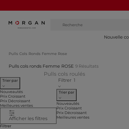
Recherche
bottes haute
Nouvelle co
Pulls Cols Ronds Femme Rose
Pulls cols ronds Femme
ROSE
9
Résultats
Affiner par CATEG
Pulls cols roulés
Filtrer
1
Trier par
Nouveautés
Trier par
Prix Croissant
Prix Décroissant
Nouveautés
Meilleures ventes
Prix Croissant
Prix Décroissant
Meilleures ventes
Afficher les filtres
Filtrer