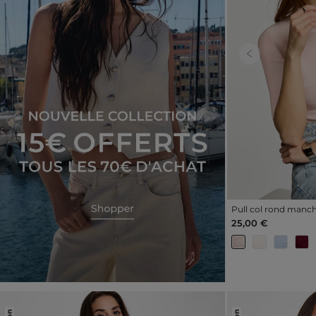
Previous
Pull col rond manch
femme
25,00 €