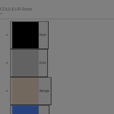
Affiner par TAILLE : 44
COULEUR
Rose
Noir
Affiner par COULEUR : Noir
Gris
Affiner par COULEUR : Gris
Beige
Affiner par COULEUR : Beige