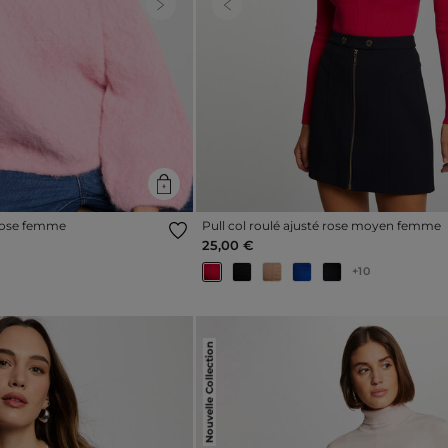
Next
Previous
 rose femme
Pull col roulé ajusté rose moyen femme
25,00 €
+10
Nouvelle Collection