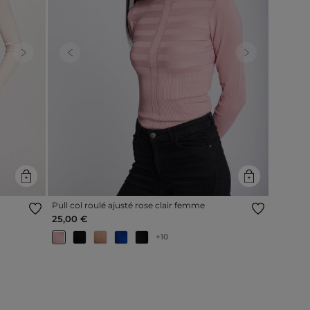
Next
Previous
Next
Pull col roulé ajusté rose clair femme
25,00 €
+10