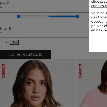
cliquez s
PRIX
cookies e
Vous pouv
des trace
opposer a
pouvez ch
MOTIF
en bas d
Uni
Affiner par MOTIF : Uni
Voir les résultats (
9
)
PETIT PRIX
PETIT PRIX