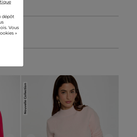
itique
u dépôt
us
ois. Vous
ookies »
Nouvelle Collection