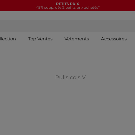
PETITS PRIX
-15% supp. dès 2 petits prix achetés*
llection
Top Ventes
Vêtements
Accessoires
ORIES : Pulls cols roulés
Affiner par CATEGO
Pulls cols V