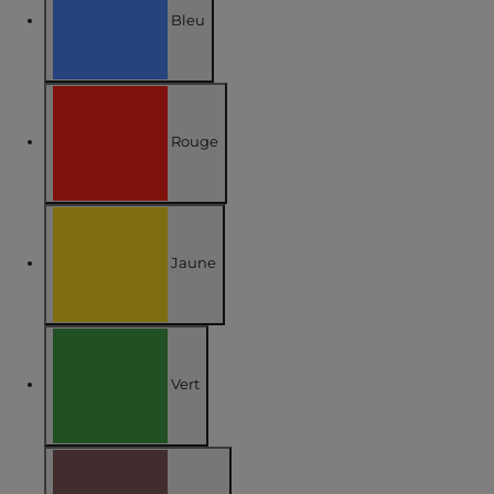
Bleu
Affiner par COULEUR : Bleu
Rouge
Affiner par COULEUR : Rouge
Jaune
Affiner par COULEUR : Jaune
Vert
Affiner par COULEUR : Vert