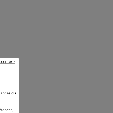
ccepter >
mances du
érences,