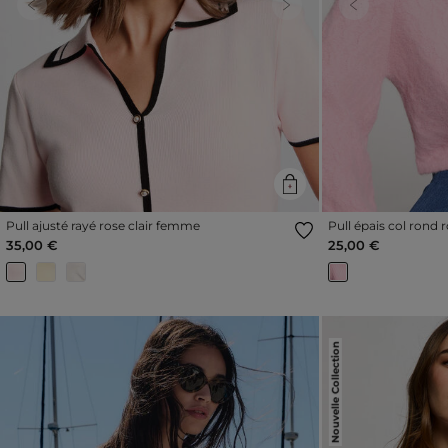
Previous
Next
Previous
Pull ajusté rayé rose clair femme
Pull épais col rond
35,00 €
25,00 €
Nouvelle Collection