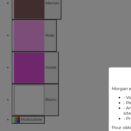
Marron
Affiner par COULEUR : Marron
Rose
selected Actuellement filtré par COULEUR: Rose
Violet
Affiner par COULEUR : Violet
Morgan e
- V
Blanc
- P
- A
site
Affiner par COULEUR : Blanc
- P
Multicolore
Affiner par COULEUR : Multicolore
Pour obte