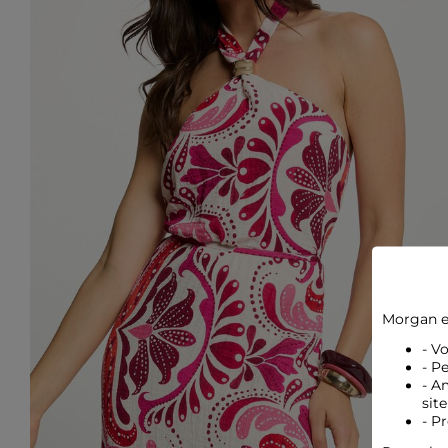
Morgan e
- V
- P
- A
site
- P