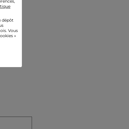
érences,
Référence : 32536311050530900 261-RARIA
itique
Catégorie :
Robes droites femme
u dépôt
Couleur :
Robes droites femme multicolore
us
ois. Vous
ookies »