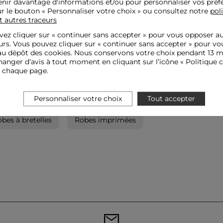
nir davantage d'informations et/ou pour personnaliser vos préf
ur le bouton « Personnaliser votre choix » ou consultez notre
pol
t autres traceurs
ez cliquer sur «
continuer sans accepter
» pour vous opposer a
urs. Vous pouvez cliquer sur « continuer sans accepter » pour vo
u dépôt des cookies. Nous conservons votre choix pendant 13 m
anger d’avis à tout moment en cliquant sur l’icône « Politique c
e chaque page.
Personnaliser votre choix
Tout accepter
bes à bretelles
Robes imprimées