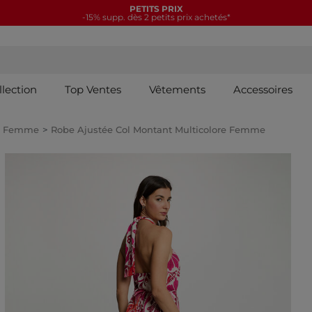
PETITS PRIX
-15% supp. dès 2 petits prix achetés*
llection
Top Ventes
Vêtements
Accessoires
es Femme
Robe Ajustée Col Montant Multicolore Femme