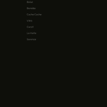
Bréal
Bonobo
Cache Cache
Vib's
Caroll
La Halle
Sarenza