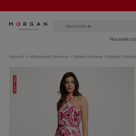
Recherche
bottes h
Nouvelle co
Accueil
Vêtements Femme
Robes Femme
Robes Droit
PETIT PRIX