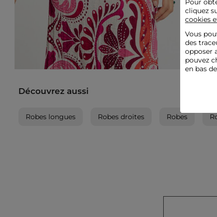
Pour obte
cliquez s
cookies e
Vous pouv
des trace
opposer a
pouvez ch
en bas d
Découvrez aussi
Robes longues
Robes droites
Robes
Ro