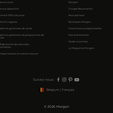
res en cours
Morgan
re aux questions
Groupe Beaumanoir
ement 100% sécurisé
Recrutement
tions Légales
Boutiques Morgan
ditions générales de vente
Ouvertures exceptionnelles
ditions générales du programme de
Nos événements
lité
Mode raisonnée
fidentialité des données
sonnelles
Le Magazine Morgan
itique cookies et autres traceurs
Suivez-nous :
Belgium | Français
© 2026 Morgan