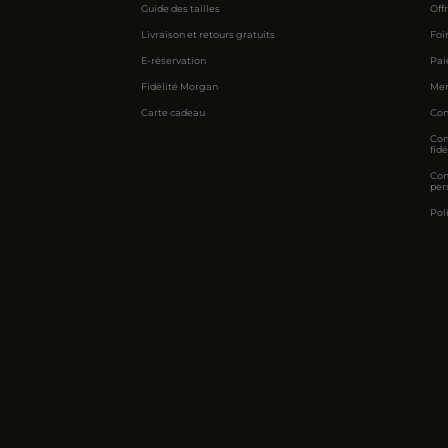
Guide des tailles
Off
Livraison et retours gratuits
Foi
E-réservation
Pai
Fidélité Morgan
Men
Carte cadeau
Con
Con
fidé
Con
per
Pol