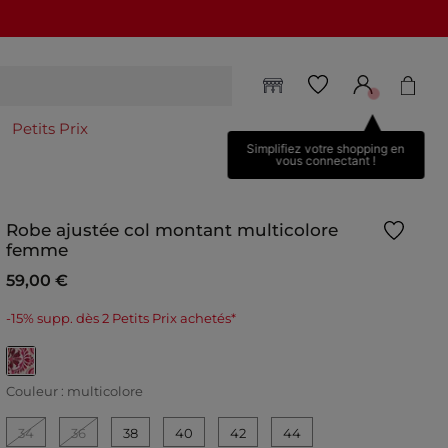
Petits Prix
Simplifiez votre shopping en
vous connectant !
Robe ajustée col montant multicolore
femme
59,00 €
-15% supp. dès 2 Petits Prix achetés*
selected
Couleur :
multicolore
34
36
38
40
42
44