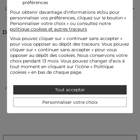
préférences
Livraison & Retour
Pour obtenir davantage d'informations et/ou pour
Robe courte
personnaliser vos préférences, cliquez sur le bouton «
Fluide
Personnaliser votre choix » ou consultez notre
Coupe ajustée
politique cookies et autres traceurs
Col V
Découvrez aussi
Sans manches
Vous pouvez cliquer sur «
continuer sans accepter
»
Fermeture éclair
pour vous opposer au dépôt des traceurs. Vous pouvez
Boutons
Robes de cérémonie
Robes droites
Robes
cliquer sur « continuer sans accepter » pour vous
opposer au dépôt des cookies. Nous conservons votre
choix pendant 13 mois. Vous pouvez changer d’avis à
Robes courtes
Idées look
tout moment en cliquant sur l’icône « Politique
La robe fluide et ajustée s'accompagne de sandales à talons
cookies » en bas de chaque page.
pour une allure féminine et raffinée.
Accueil
Vêtements Femme
Robes Femme
Tout accepter
Robes Droites Femme
Robe Courte Col V Rose Femme
Cette pièce courte se porte avec un blazer structuré et un sac
élégant, parfaits pour sublimer votre silhouette en toute
Personnaliser votre choix
confiance.
Conseil entretien