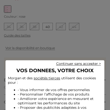
selected
Couleur :
rose
34
36
38
40
42
44
Guide des tailles
Voir la disponibilité en boutique
Gagnez
49 coeurs grâce à ce produit
Continuer sans accepter >
Connectez-vous ou inscrivez-vous
VOS DONNEES, VOTRE CHOIX
Morgan et des
sociétés tierces
utilisent des cookies
Description
pour :
Cette robe courte et ajustée sublime la silhouette avec une
- Vous informer de vos offres personnelles
élégance naturelle. Sa coupe fluide accompagne chaque
- Personnaliser l’affichage de vos produits
mouvement, ajoutant une touche de féminité à votre allure.
- Améliorer votre expérience en mesurant et
Les boutons délicats et la fermeture éclair apportent un détail
Composition & Entretien
moderne qui rehausse son caractère tendance. Une pièce
optimisant les performances du site
parfaite pour composer des looks actuels et variés.
- Proposer des publicités adaptées à vos