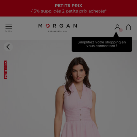
PETITS PRIX
-15% supp. dès 2 petits prix achetés*
Simplifiez votre shopping en
vous connectant !
PETIT PRIX