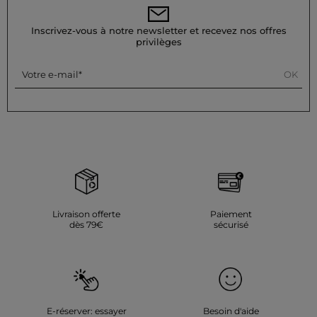
Lavez votre robe à 30°C en cycle ultra délicat pour préserver
les fibres du tissu. Le repassage est possible : utilisez une
basse température (maximum 110°) et évitez la vapeur,
Inscrivez-vous à notre newsletter et recevez nos offres
fortement déconseillée car elle peut endommager le
privilèges
vêtement. N'utilisez pas de sèche-linge, cela est également
fortement déconseillé.
OK
Votre e-mail
Référence : 32536311057951199 261-RODIPA
Catégorie :
Robes droites femme
Couleur :
Robes droites femme rose
Livraison offerte
Paiement
dès 79€
sécurisé
E-réserver: essayer
Besoin d'aide