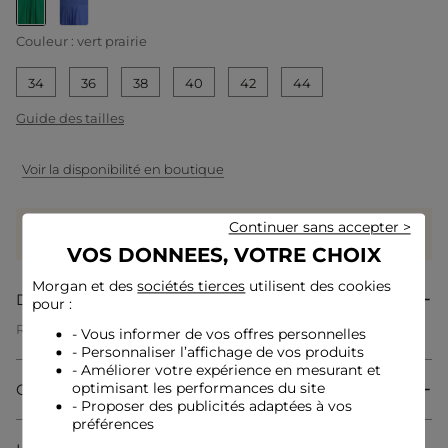
selected
Couleur :
vert prairie
34
36
38
40
42
44
Guide des tailles
Voir la disponibilité en boutique
Gagnez
65 coeurs grâce à ce produit
Continuer sans accepter >
Connectez-vous ou inscrivez-vous
VOS DONNEES, VOTRE CHOIX
Morgan et des
sociétés tierces
utilisent des cookies
Description
pour :
Robe courte droite fluide
- Vous informer de vos offres personnelles
Coupe droite fluide
- Personnaliser l’affichage de vos produits
Robe courte
- Améliorer votre expérience en mesurant et
Col cache-coeur
Composition & Entretien
optimisant les performances du site
Sans manches
- Proposer des publicités adaptées à vos
Taille élastiquée
préférences
Effet satin
Fronces à la taille