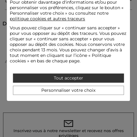
Livraison & Retour
Pour obtenir davantage d'informations et/ou pour
Référence : 32536311025261213 252-RANAKA
personnaliser vos préférences, cliquez sur le bouton «
Personnaliser votre choix » ou consultez notre
Catégorie :
Robes droites femme
politique cookies et autres traceurs
Découvrez aussi
Couleur :
Robes droites femme vert
Vous pouvez cliquer sur «
continuer sans accepter
»
pour vous opposer au dépôt des traceurs. Vous pouvez
cliquer sur « continuer sans accepter » pour vous
Robes courtes
Robes droites
Robes
opposer au dépôt des cookies. Nous conservons votre
choix pendant 13 mois. Vous pouvez changer d’avis à
tout moment en cliquant sur l’icône « Politique
cookies » en bas de chaque page.
Accueil
Vêtements Femme
Robes Femme
Robes Droites Femme
Robe Courte Droite Fluide Vert Prairie Femme
Tout accepter
Personnaliser votre choix
Inscrivez-vous à notre newsletter et recevez nos offres
privilèges