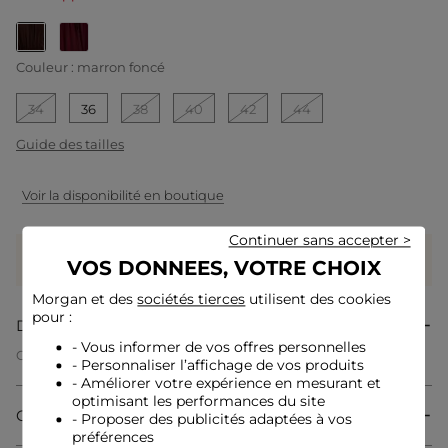
selected
Couleur :
marron foncé
34
36
38
40
42
44
Guide des tailles
Voir la disponibilité en boutique
Continuer sans accepter >
Gagnez
29 coeurs grâce à ce produit
VOS DONNEES, VOTRE CHOIX
Connectez-vous ou inscrivez-vous
Morgan et des
sociétés tierces
utilisent des cookies
pour :
Description
- Vous informer de vos offres personnelles
Cette robe courte et évasée sublime le haut du corps avec une
- Personnaliser l’affichage de vos produits
élégance naturelle. Son aspect fluide insuffle féminité et
- Améliorer votre expérience en mesurant et
légèreté à chaque mouvement, tandis que sa longueur met
optimisant les performances du site
en valeur les jambes pour un style résolument moderne. Les
Composition & Entretien
- Proposer des publicités adaptées à vos
volants délicats apportent des détails travaillés qui rehaussent
l'allure d'une touche tendance.
préférences