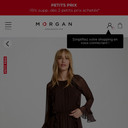
PETITS PRIX
-15% supp. dès 2 petits prix achetés*
Simplifiez votre shopping en
vous connectant !
PETIT PRIX