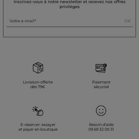
le vêtement.
Inscrivez-vous à notre newsletter et recevez nos offres
privilèges
Référence : 32536311045711088 261-RAKEY
Catégorie :
Robes droites femme
OK
Votre e-mail
Couleur :
Robes droites femme marron
Livraison offerte
Paiement
dès 79€
sécurisé
E-réserver: essayer
Besoin d'aide
et payer en boutique
09 69 32 00 31