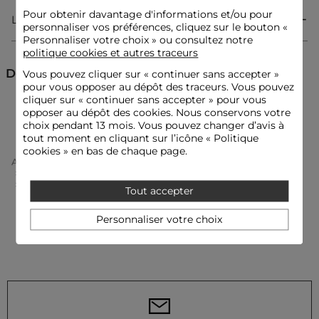
Pour obtenir davantage d'informations et/ou pour
Livraison & Retour
personnaliser vos préférences, cliquez sur le bouton «
Robe courte
Personnaliser votre choix » ou consultez notre
Coupe évasée
politique cookies et autres traceurs
Col rond
Manches longues évasées
Découvrez aussi
Vous pouvez cliquer sur «
continuer sans accepter
»
Fluide
pour vous opposer au dépôt des traceurs. Vous pouvez
cliquer sur « continuer sans accepter » pour vous
Robes droites
Robes
Robes courtes
opposer au dépôt des cookies. Nous conservons votre
choix pendant 13 mois. Vous pouvez changer d’avis à
Idées look
tout moment en cliquant sur l’icône « Politique
La robe fluide et volantée s'accompagne de bottes hautes à
talons pour une allure féminine et affirmée.
cookies » en bas de chaque page.
Accueil
Vêtements Femme
Robes Femme
Cette pièce évasée se porte avec un sac structuré et des
Robes Droites Femme
boucles d'oreilles délicates, jouant sur l'équilibre entre
Robe Courte Fluide Marron Foncé Femme
modernité et sensualité.
Tout accepter
Personnaliser votre choix
Conseil entretien
Lavez la robe à 30°C en cycle ultra délicat pour préserver les
fibres du tissu. Le repassage est recommandé : effectuez-le à
basse température (maximum 110°) sans utiliser de vapeur,
qui est fortement déconseillée. L'usage du sèche-linge est
également fortement déconseillé pour éviter d'endommager