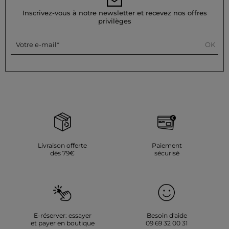
Lavez votre robe à 30°C en cycle délicat pour préserver les
fibres du tissu. Le repassage est possible : effectuez-le à basse
Inscrivez-vous à notre newsletter et recevez nos offres
température (maximum 110°) et sans utiliser de vapeur, car
privilèges
cela est fortement déconseillé. Évitez le sèche-linge, car il est
également fortement déconseillé pour ce produit.
OK
Votre e-mail
Référence : 32536311056900979 261-RIAD.F
Catégorie :
Robes courtes femme
Couleur :
Robes courtes femme noir
Livraison offerte
Paiement
dès 79€
sécurisé
E-réserver: essayer
Besoin d'aide
et payer en boutique
09 69 32 00 31