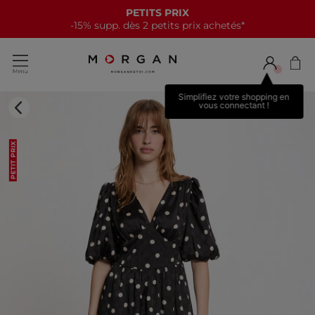
PETITS PRIX
-15% supp. dès 2 petits prix achetés*
Simplifiez votre shopping en
vous connectant !
PETIT PRIX