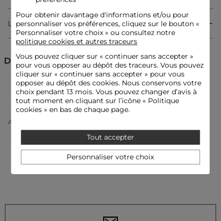
moderne dans toute sa simplicité.
Pour obtenir davantage d'informations et/ou pour
Livraison & Retour
personnaliser vos préférences, cliquez sur le bouton «
Personnaliser votre choix » ou consultez notre
Robe courte
politique cookies et autres traceurs
Fluide
Col V
Vous pouvez cliquer sur «
continuer sans accepter
»
Manches bouffantes
Découvrez aussi
pour vous opposer au dépôt des traceurs. Vous pouvez
A pois
cliquer sur « continuer sans accepter » pour vous
opposer au dépôt des cookies. Nous conservons votre
Robes
Robes courtes
choix pendant 13 mois. Vous pouvez changer d’avis à
Idées look
tout moment en cliquant sur l’icône « Politique
La robe fluide à pois et manches bouffantes s'accompagne de
cookies » en bas de chaque page.
chaussures slingback élégantes pour une allure féminine et
Accueil
Vêtements Femme
Robes Femme
raffinée.
Robes Courtes Femme
Tout accepter
Robe Courte Manches Bouffantes Noir Femme
Cette robe courte se porte avec un sac structuré et des
Personnaliser votre choix
sandales à talons, créant un contraste audacieux entre
modernité et sensualité affirmée.
Conseil entretien