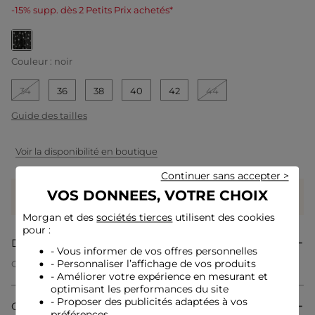
-15% supp. dès 2 Petits Prix achetés*
selected
Couleur :
noir
34
36
38
40
42
44
Guide des tailles
Voir la disponibilité en boutique
Continuer sans accepter >
Gagnez
39 coeurs grâce à ce produit
VOS DONNEES, VOTRE CHOIX
Connectez-vous ou inscrivez-vous
Morgan et des
sociétés tierces
utilisent des cookies
pour :
Description
- Vous informer de vos offres personnelles
- Personnaliser l’affichage de vos produits
Cette robe courte séduit par son imprimé à pois, qui insuffle
un charme rétro résolument tendance. Les manches
- Améliorer votre expérience en mesurant et
bouffantes ajoutent une note féminine et sophistiquée, tandis
optimisant les performances du site
que sa coupe fluide met en valeur la silhouette avec légèreté.
- Proposer des publicités adaptées à vos
Composition & Entretien
Idéale pour sublimer les jambes, elle incarne l'élégance
préférences