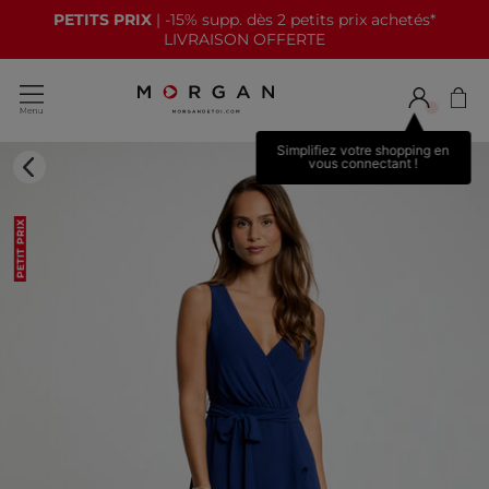
PETITS PRIX
| -15% supp. dès 2 petits prix achetés*
LIVRAISON OFFERTE
Simplifiez votre shopping en
vous connectant !
PETIT PRIX