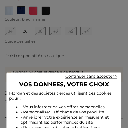
selected
Couleur :
bleu marine
34
36
38
40
42
44
Guide des tailles
Voir la disponibilité en boutique
Gagnez
39 coeurs grâce à ce produit
Continuer sans accepter >
Connectez-vous ou inscrivez-vous
VOS DONNEES, VOTRE CHOIX
Description
Morgan et des
sociétés tierces
utilisent des cookies
pour :
Robe courte portefeuille
Coupe portefeuille
- Vous informer de vos offres personnelles
Robe courte
- Personnaliser l’affichage de vos produits
Col cache-coeur
- Améliorer votre expérience en mesurant et
Composition & Entretien
Sans manches
optimisant les performances du site
Fermeture zippée dans le dos
- Proposer des publicités adaptées à vos