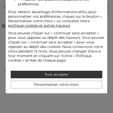
Passants à la taille
préférences
Ceinture à nouer
Livraison & Retour
Empiècements à volants sur le bas de la robe
Pour obtenir davantage d'informations et/ou pour
Référence : 32536300970931152 241-ROSVAL
personnaliser vos préférences, cliquez sur le bouton «
Personnaliser votre choix » ou consultez notre
Catégorie :
Robes droites femme
politique cookies et autres traceurs
Découvrez aussi
Couleur :
Robes droites femme bleu
Vous pouvez cliquer sur «
continuer sans accepter
»
pour vous opposer au dépôt des traceurs. Vous pouvez
Robes courtes
Robes de cérémonie
cliquer sur « continuer sans accepter » pour vous
opposer au dépôt des cookies. Nous conservons votre
choix pendant 13 mois. Vous pouvez changer d’avis à
Robes droites
Robes
tout moment en cliquant sur l’icône « Politique
cookies » en bas de chaque page.
Accueil
Vêtements Femme
Robes Femme
Tout accepter
Robes Droites Femme
Robe Courte Portefeuille Bleu Marine Femme
Personnaliser votre choix