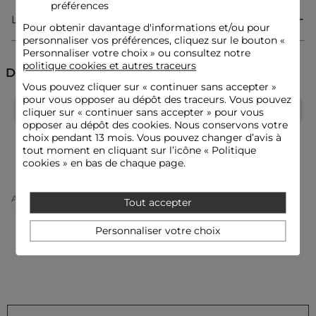
sophistiqué.
préférences
Livraison & Retour
Pour obtenir davantage d'informations et/ou pour
personnaliser vos préférences, cliquez sur le bouton «
Robe longue
Personnaliser votre choix » ou consultez notre
Fluide
politique cookies et autres traceurs
Coupe droite
Découvrez aussi
Fendu
Vous pouvez cliquer sur «
continuer sans accepter
»
Froncé
pour vous opposer au dépôt des traceurs. Vous pouvez
Voile
Robes
Robes longues
Robes de cérémonie
cliquer sur « continuer sans accepter » pour vous
opposer au dépôt des cookies. Nous conservons votre
choix pendant 13 mois. Vous pouvez changer d’avis à
Robes à bretelles
Idées look
tout moment en cliquant sur l’icône « Politique
La robe fluide et fendue s'accompagne de sandales à talons
cookies » en bas de chaque page.
pour une allure féminine et sophistiquée.
Cette pièce longue se porte avec un sac structuré et des
boucles d'oreilles délicates pour sublimer votre style en toute
Accueil
Vêtements Femme
Robes Femme
Tout accepter
modernité.
Robes Longues Femme
Robe Longue Rouge Femme
Personnaliser votre choix
Conseil entretien
Lavez votre robe à 30°C en cycle ultra délicat pour préserver
les fibres du tissu. Le lavage à sec en pressing est fortement
déconseillé. Pour le repassage, il est recommandé de