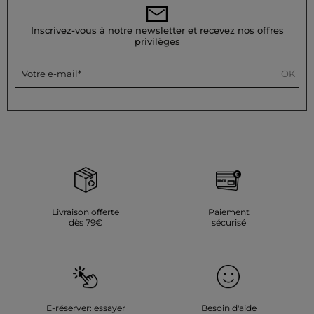
l'effectuer à basse température (maximum 110°) sans utiliser
de vapeur, qui est fortement déconseillée.
Inscrivez-vous à notre newsletter et recevez nos offres
Référence : 32536311058271023 261-RVENICE
privilèges
Catégorie :
Robes longues femme
Couleur :
Robes longues femme rouge
OK
Votre e-mail
Livraison offerte
Paiement
dès 79€
sécurisé
E-réserver: essayer
Besoin d'aide