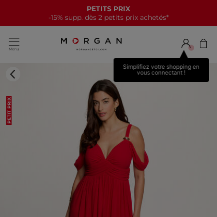
PETITS PRIX
-15% supp. dès 2 petits prix achetés*
Simplifiez votre shopping en
vous connectant !
PETIT PRIX