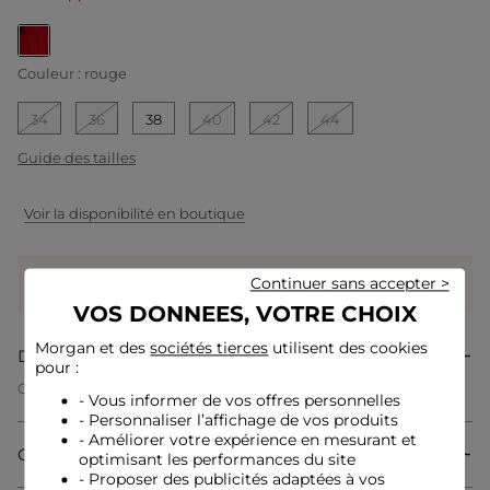
selected
Couleur :
rouge
34
36
38
40
42
44
Guide des tailles
Voir la disponibilité en boutique
Gagnez
49 coeurs grâce à ce produit
Continuer sans accepter >
Connectez-vous ou inscrivez-vous
VOS DONNEES, VOTRE CHOIX
Morgan et des
sociétés tierces
utilisent des cookies
Description
pour :
Cette robe longue et fluide incarne une féminité moderne
- Vous informer de vos offres personnelles
grâce à sa coupe qui sublime la silhouette avec élégance. Le
- Personnaliser l’affichage de vos produits
voile transparent apporte une délicatesse raffinée, tandis que
- Améliorer votre expérience en mesurant et
les fronces ajoutent du mouvement au tissu pour un effet tout
Composition & Entretien
en subtilité. La fente latérale complète cette pièce avec une
optimisant les performances du site
allure sensuelle et légère, idéale pour affirmer votre style
- Proposer des publicités adaptées à vos