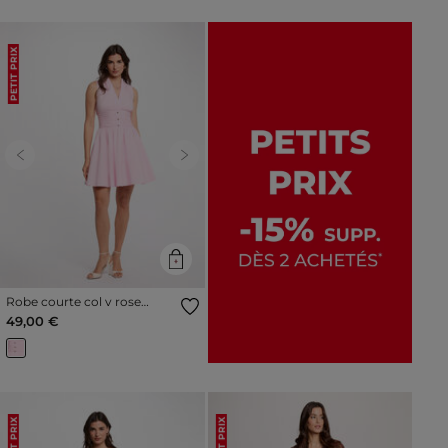
PETIT PRIX
Previous
Next
Robe courte col v rose
femme
49,00 €
PETIT PRIX
PETIT PRIX