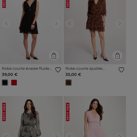
Previous
Next
Previous
Next
Robe courte évasée fluide
Robe courte ajustée
noir femme
multicolore femme
39,00 €
35,00 €
PETIT PRIX
PETIT PRIX