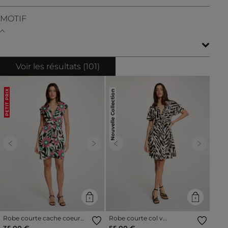
MOTIF
Voir les résultats (
101
)
Nouvelle Collection
PETIT PRIX
Previous
Next
Previous
Next
Robe courte cache coeur
Robe courte col v
multicolore femme
multicolore femme
35,00 €
55,00 €