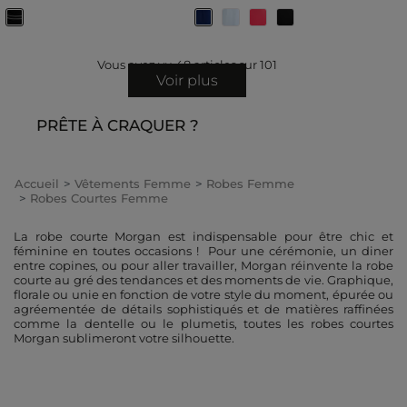
Vous avez vu
48
articles sur
101
Voir plus
PRÊTE À CRAQUER ?
Accueil
Vêtements Femme
Robes Femme
Robes Courtes Femme
La robe courte Morgan est indispensable pour être chic et
féminine en toutes occasions ! Pour une cérémonie, un diner
entre copines, ou pour aller travailler, Morgan réinvente la robe
courte au gré des tendances et des moments de vie. Graphique,
florale ou unie en fonction de votre style du moment, épurée ou
agréementée de détails sophistiqués et de matières raffinées
comme la dentelle ou le plumetis, toutes les robes courtes
Morgan sublimeront votre silhouette.