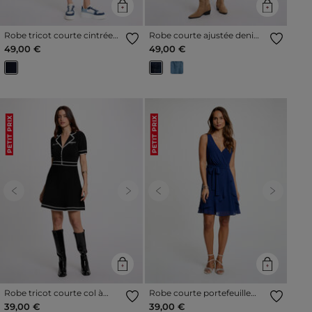
Robe tricot courte cintrée
Robe courte ajustée denim
bleu marine femme
brut femme
49,00 €
49,00 €
PETIT PRIX
PETIT PRIX
Previous
Next
Previous
Next
Robe tricot courte col à
Robe courte portefeuille
revers noir femme
bleu marine femme
39,00 €
39,00 €