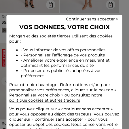
Robe décolleté fluide
Robe courte col v
Continuer sans accepter >
multicolore femme
multicolore femme
35,00 €
35,00 €
VOS DONNEES, VOTRE CHOIX
Morgan et des
sociétés tierces
utilisent des cookies
pour :
- Vous informer de vos offres personnelles
PETIT PRIX
PETIT PRIX
- Personnaliser l’affichage de vos produits
- Améliorer votre expérience en mesurant et
optimisant les performances du site
- Proposer des publicités adaptées à vos
préférences
Previous
Next
Previous
Next
Pour obtenir davantage d'informations et/ou pour
personnaliser vos préférences, cliquez sur le bouton «
Personnaliser votre choix » ou consultez notre
politique cookies et autres traceurs
Vous pouvez cliquer sur «
continuer sans accepter
»
pour vous opposer au dépôt des traceurs. Vous pouvez
cliquer sur « continuer sans accepter » pour vous
Robe tricot col rond bleu
Robe courte fluide
opposer au dépôt des cookies. Nous conservons votre
marine femme
multicolore femme
29,00 €
35,00 €