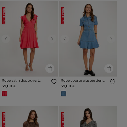
PETIT PRIX
PETIT PRIX
Previous
Next
Previous
Next
Robe satin dos ouvert
Robe courte ajustée denim
rouge corail femme
stone femme
39,00 €
39,00 €
PETIT PRIX
PETIT PRIX