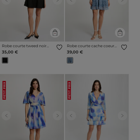
Previous
Next
Previous
Next
Robe courte tweed noir
Robe courte cache coeur
femme
multicolore femme
35,00 €
39,00 €
PETIT PRIX
PETIT PRIX
Previous
Next
Previous
Next