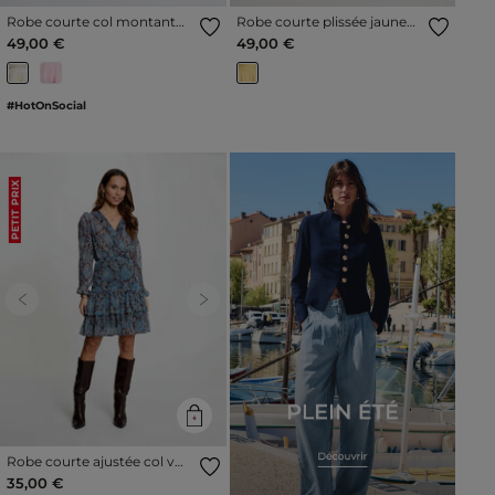
Robe courte col montant
Robe courte plissée jaune
jaune pastel femme
clair femme
49,00 €
49,00 €
#HotOnSocial
PETIT PRIX
Previous
Next
Robe courte ajustée col v
multicolore femme
35,00 €