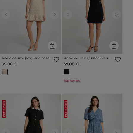
Previous
Next
Previous
Next
Robe courte jacquard rose
Robe courte ajustée bleu
pastel femme
marine femme
35,00 €
39,00 €
Top Ventes
PETIT PRIX
PETIT PRIX