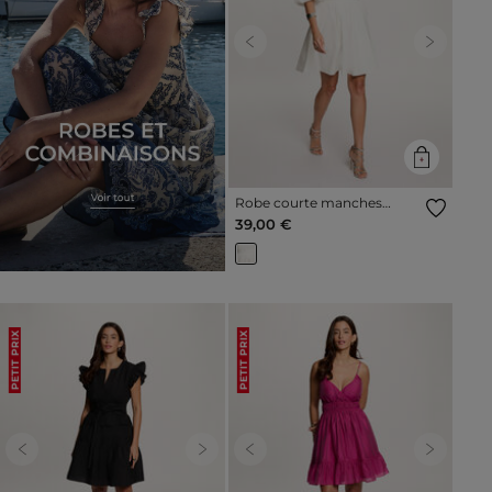
Previous
Next
Robe courte manches
bouffantes blanc femme
39,00 €
PETIT PRIX
PETIT PRIX
Previous
Next
Previous
Next