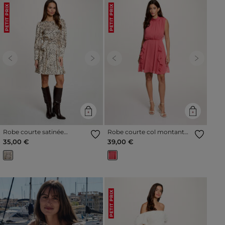
PETIT PRIX
PETIT PRIX
Previous
Next
Previous
Next
Robe courte satinée
Robe courte col montant
multicolore femme
vieux rose femme
35,00 €
39,00 €
PETIT PRIX