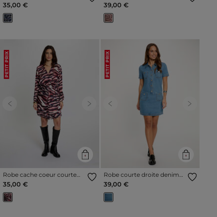
multicolore femme
multicolore femme
35,00 €
39,00 €
PETIT PRIX
PETIT PRIX
Previous
Next
Previous
Next
Robe cache coeur courte
Robe courte droite denim
multicolore femme
double stone femme
35,00 €
39,00 €