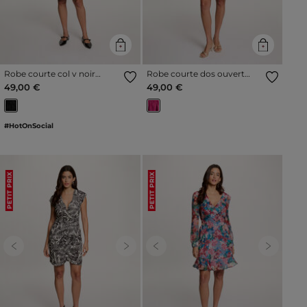
Robe courte col v noir
Robe courte dos ouvert
femme
rose framboise femme
49,00 €
49,00 €
#HotOnSocial
PETIT PRIX
PETIT PRIX
Previous
Next
Previous
Next