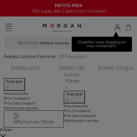
NOUVELLE COLLECTION
15€ offerts tous les 70€*
Simplifiez votre shopping en
Recherche
b
vous connectant !
Robes courtes Femme
101
Résultats
Affiner par CATEGORIES : Robes pul
Robes pull
Robes de
Robes longue
Affiner par CATEGORI
soirée
Filtrer
Trier par
Nouveautés
Trier par
Prix Croissant
Prix Décroissant
Nouveautés
Meilleures ventes
Prix Croissant
Prix Décroissant
Meilleures ventes
Afficher les filtres
Filtrer