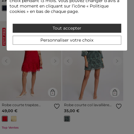
choix pendant 13 mois. Vous pouvez changer d’avis à
tout moment en cliquant sur l’icône « Politique
cookies » en bas de chaque page.
Tout accepter
PETIT PRIX
PETIT PRIX
Personnaliser votre choix
Previous
Next
Previous
Next
Robe courte trapèze
Robe courte col lavallière
dentelle rouge femme
multicolore femme
49,00 €
35,00 €
Top Ventes