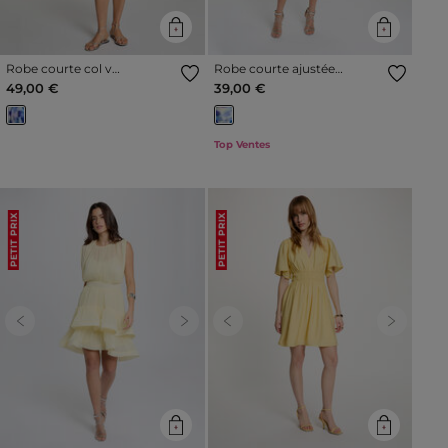
Robe courte col v
Robe courte ajustée
multicolore femme
multicolore femme
49,00 €
39,00 €
Top Ventes
PETIT PRIX
PETIT PRIX
Previous
Next
Previous
Next