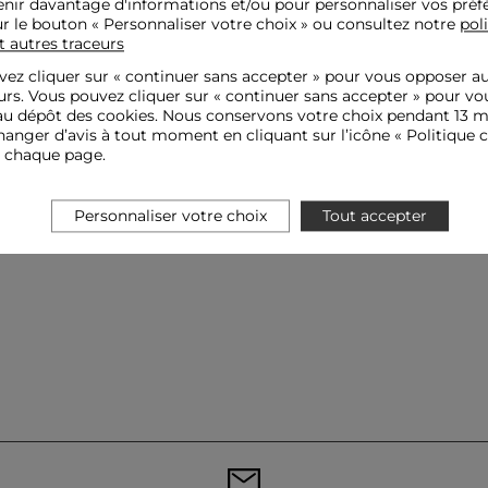
nir davantage d'informations et/ou pour personnaliser vos préf
ur le bouton « Personnaliser votre choix » ou consultez notre
pol
t autres traceurs
ez cliquer sur «
continuer sans accepter
» pour vous opposer a
urs. Vous pouvez cliquer sur « continuer sans accepter » pour vo
u dépôt des cookies. Nous conservons votre choix pendant 13 m
anger d’avis à tout moment en cliquant sur l’icône « Politique c
e chaque page.
Personnaliser votre choix
Tout accepter