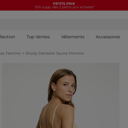
PETITS PRIX
-15% supp. dès 2 petits prix achetés*
llection
Top Ventes
Vêtements
Accessoires
 Bas Femme
Shorty Dentelle Jaune Femme