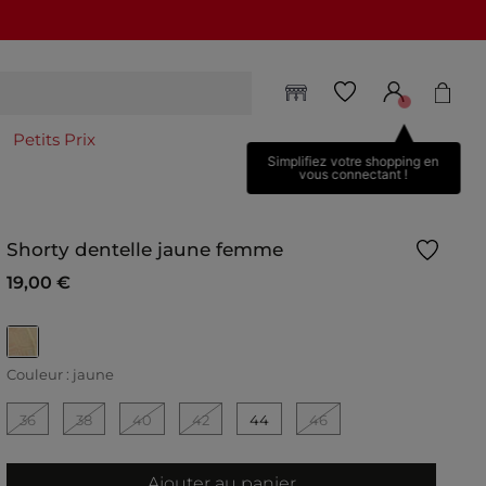
Petits Prix
Simplifiez votre shopping en
vous connectant !
Shorty dentelle jaune femme
19,00 €
selected
Couleur :
jaune
36
38
40
42
44
46
Ajouter au panier