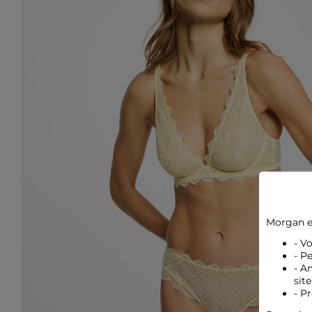
Morgan e
- V
- P
- A
site
- P