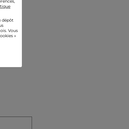
érences,
itique
u dépôt
us
ois. Vous
ookies »