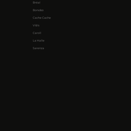
Bréal
Bonobo
Cache Cache
Vib's
Caroll
La Halle
Sarenza