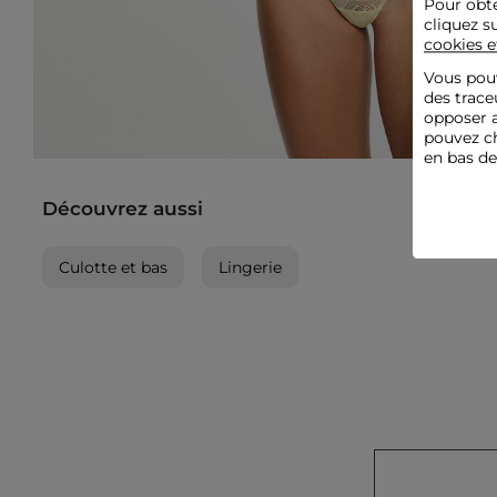
Pour obte
cliquez s
cookies e
Vous pouv
des trace
opposer a
pouvez ch
en bas d
Découvrez aussi
Culotte et bas
Lingerie