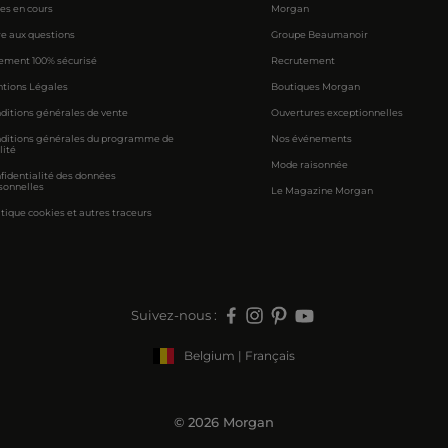
res en cours
Morgan
re aux questions
Groupe Beaumanoir
ement 100% sécurisé
Recrutement
tions Légales
Boutiques Morgan
ditions générales de vente
Ouvertures exceptionnelles
ditions générales du programme de
Nos événements
lité
Mode raisonnée
fidentialité des données
sonnelles
Le Magazine Morgan
itique cookies et autres traceurs
Suivez-nous :
Belgium | Français
© 2026 Morgan