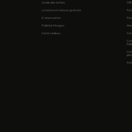
Guide des tailles
Off
Livraison et retours gratuits
Foi
E-réservation
Pai
Fidélité Morgan
Men
Carte cadeau
Con
Con
fidé
Con
per
Pol