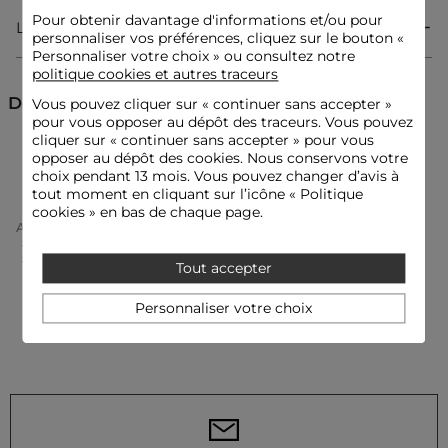
Pour obtenir davantage d'informations et/ou pour
Livraison & Retour
personnaliser vos préférences, cliquez sur le bouton «
Coupe droite
Personnaliser votre choix » ou consultez notre
Col rond
politique cookies et autres traceurs
Manches courtes
Broderie
Découvrez aussi
Vous pouvez cliquer sur «
continuer sans accepter
»
Dentelle
pour vous opposer au dépôt des traceurs. Vous pouvez
cliquer sur « continuer sans accepter » pour vous
T-shirts manches courtes
Tops et T-shirts
opposer au dépôt des cookies. Nous conservons votre
choix pendant 13 mois. Vous pouvez changer d’avis à
Idées look
tout moment en cliquant sur l’icône « Politique
Le t-shirt en dentelle s'associe à un pantalon large et des
escarpins pour une allure féminine et affirmée.
cookies » en bas de chaque page.
Accueil
Vêtements Femme
Tops Et T-Shirts Femme
T-Shirts Manches Courtes Femme
T-Shirt Dentelle Col Rond Blanc Femme
Tout accepter
Ce haut délicat peut être porté avec une jupe fluide taille
haute et un sac structuré, créant un contraste audacieux
empreint de modernité.
Personnaliser votre choix
Conseil entretien
Lavez votre t-shirt à 30°C en cycle délicat pour préserver la
qualité de sa maille. Le sèche-linge est fortement déconseillé,