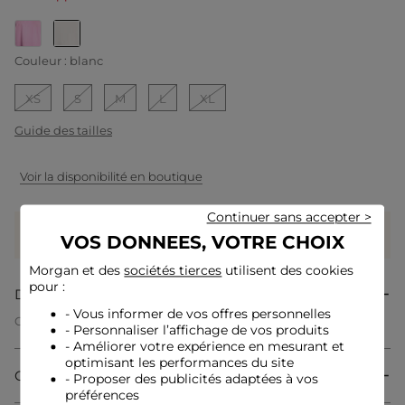
selected
Couleur :
blanc
XS
S
M
L
XL
Guide des tailles
Voir la disponibilité en boutique
Continuer sans accepter >
Gagnez
25 coeurs grâce à ce produit
VOS DONNEES, VOTRE CHOIX
Connectez-vous ou inscrivez-vous
Morgan et des
sociétés tierces
utilisent des cookies
pour :
Description
- Vous informer de vos offres personnelles
Ce t-shirt droit incarne une féminité délicate grâce à sa
- Personnaliser l’affichage de vos produits
dentelle raffinée. Les broderies, minutieusement travaillées,
- Améliorer votre expérience en mesurant et
ajoutent un détail élégant et tendance qui sublime
optimisant les performances du site
l'ensemble avec subtilité. Sa coupe droite s'adapte
Composition & Entretien
- Proposer des publicités adaptées à vos
harmonieusement à toutes les morphologies pour un porté
moderne et accessible.
préférences