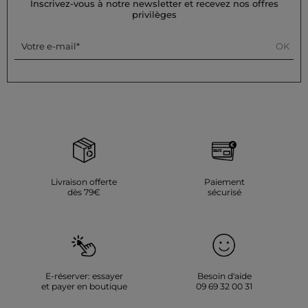
privilégiez un séchage naturel à l'air libre. Pour le repassage :
Inscrivez-vous à notre newsletter et recevez nos offres
il est recommandé d'utiliser une basse température
privilèges
(maximum 110°) et de ne pas utiliser de vapeur, car cela est
fortement déconseillé.
OK
Votre e-mail
Référence : 32536311056720931 261-DTAL
Catégorie :
T-shirts manches courtes femme
Couleur :
T-shirts manches courtes femme blanc
Livraison offerte
Paiement
dès 79€
sécurisé
E-réserver: essayer
Besoin d'aide
et payer en boutique
09 69 32 00 31