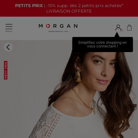
PETITS PRIX
| -15% supp. dès 2 petits prix achetés*
LIVRAISON OFFERTE
Simplifiez votre shopping en
vous connectant !
PETIT PRIX