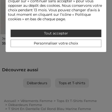
cliquer sur « continuer sans accepter » pour vous
Catégorie :
Débardeurs femme
opposer au dépôt des cookies. Nous conservons votre
Couleur :
Débardeurs femme bleu
choix pendant 13 mois. Vous pouvez changer d’avis à
tout moment en cliquant sur l’icône « Politique
cookies » en bas de chaque page.
Tout accepter
Jean large 7/8 blanc femme
Personnaliser votre choix
35,00 €
Découvrez aussi
Débardeurs
Tops et T-shirts
Accueil
Vêtements Femme
Tops Et T-Shirts Femme
Débardeurs Femme
T Shirt En Dentelle Col Rond Bleu Marine Femme