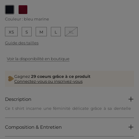
selected
Couleur :
bleu marine
XS
S
M
L
XL
Guide des tailles
Voir la disponibilité en boutique
Gagnez
29 coeurs grâce à ce produit
Connectez-vous ou inscrivez-vous
Description
Ce t shirt incarne une féminité délicate grâce à sa dentelle
raffinée, parfaite pour un style élégant. Sa coupe ajustée
sublime les formes avec subtilité tout en restant moderne et
accessible. Le tricotage régulier assure un porté fluide qui
Composition & Entretien
allie confort et allure sophistiquée au quotidien.