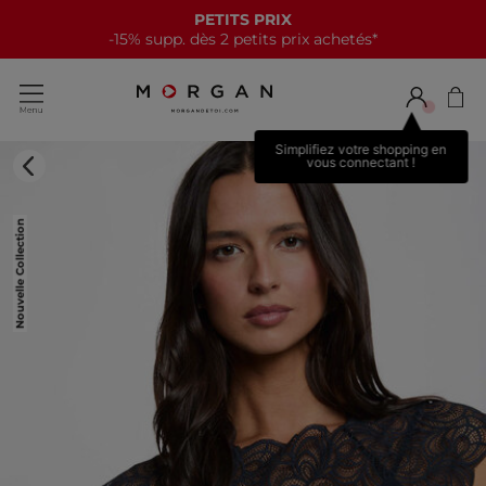
PETITS PRIX
-15% supp. dès 2 petits prix achetés*
Simplifiez votre shopping en
vous connectant !
Nouvelle Collection