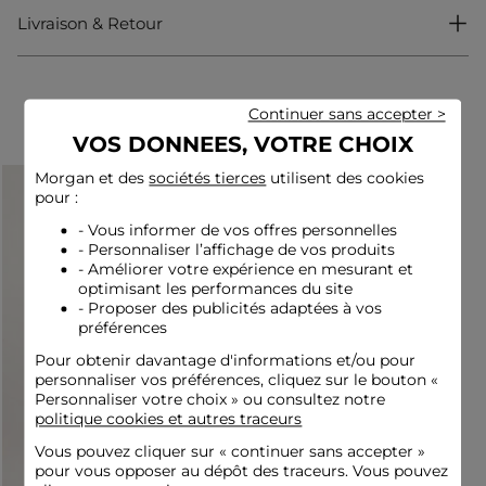
Livraison & Retour
T shirt
Cintrée
Col rond
Sans manches
Dentelle
Complétez votre look
Continuer sans accepter >
VOS DONNEES, VOTRE CHOIX
Idées look
Morgan et des
sociétés tierces
utilisent des cookies
Le t shirt en dentelle s'associe à un pantalon fluide et des
pour :
sandales plates pour une allure féminine et raffinée.
Ce haut cintré se porte avec une jupe midi structurée et des
- Vous informer de vos offres personnelles
escarpins élégants, révélant toute sa sensualité moderne.
- Personnaliser l’affichage de vos produits
- Améliorer votre expérience en mesurant et
optimisant les performances du site
- Proposer des publicités adaptées à vos
Conseil entretien
préférences
Pour obtenir davantage d'informations et/ou pour
Lavez ce débardeur à 30°C en cycle délicat pour préserver la
qualité de sa maille. Le repassage est possible : effectuez-le à
personnaliser vos préférences, cliquez sur le bouton «
basse température (maximum 110°) sans utiliser de vapeur,
Personnaliser votre choix » ou consultez notre
fortement déconseillée. Ne mettez pas ce vêtement au sèche-
politique cookies et autres traceurs
linge, cela est également fortement déconseillé.
Vous pouvez cliquer sur «
continuer sans accepter
»
Référence : 32536311066861239 262-DOLIP
pour vous opposer au dépôt des traceurs. Vous pouvez