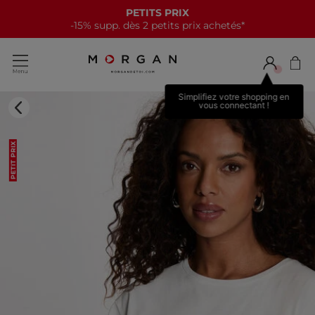
PETITS PRIX
-15% supp. dès 2 petits prix achetés*
Simplifiez votre shopping en
vous connectant !
PETIT PRIX