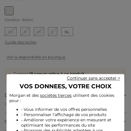
selected
Couleur :
blanc
XS
S
M
L
XL
Guide des tailles
Voir la disponibilité en boutique
Gagnez
19 coeurs grâce à ce produit
Continuer sans accepter >
Connectez-vous ou inscrivez-vous
VOS DONNEES, VOTRE CHOIX
Description
Morgan et des
sociétés tierces
utilisent des cookies
pour :
Ce t-shirt à la coupe droite et régulière s'adapte
harmonieusement à toutes les morphologies. Son imprimé
- Vous informer de vos offres personnelles
moderne insuffle une note tendance, idéale pour un style
- Personnaliser l’affichage de vos produits
casual chic revisité avec élégance. La broderie délicate
- Améliorer votre expérience en mesurant et
Composition & Entretien
rehausse l'ensemble d'une touche féminine et sophistiquée
optimisant les performances du site
qui fait toute la différence dans votre dressing quotidien.
- Proposer des publicités adaptées à vos