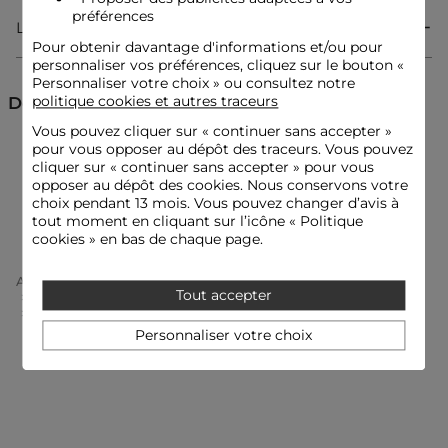
préférences
Livraison & Retour
Pour obtenir davantage d'informations et/ou pour
T-shirt
personnaliser vos préférences, cliquez sur le bouton «
Coupe droite
Personnaliser votre choix » ou consultez notre
Col rond
Manches courtes
politique cookies et autres traceurs
Découvrez aussi
Broderie
Vous pouvez cliquer sur «
continuer sans accepter
»
Imprimé
pour vous opposer au dépôt des traceurs. Vous pouvez
T-shirts manches courtes
Tops et T-shirts
cliquer sur « continuer sans accepter » pour vous
opposer au dépôt des cookies. Nous conservons votre
Idées look
choix pendant 13 mois. Vous pouvez changer d’avis à
T-shirts imprimés
Le t-shirt imprimé s'accorde avec un jean large et des
tout moment en cliquant sur l’icône « Politique
sandales ajourées pour une allure décontractée mais soignée.
cookies » en bas de chaque page.
Accueil
Vêtements Femme
Tops Et T-Shirts Femme
Ce t-shirt brodé se porte avec une jupe fluide et un sac
Tout accepter
T-Shirts Manches Courtes Femme
structuré, créant un équilibre entre légèreté et sophistication.
T-Shirt Imprimé Col Rond Blanc Femme
Personnaliser votre choix
Conseil entretien
Lavez votre t-shirt à 30°C en cycle délicat pour préserver la
qualité de la maille. Le repassage est possible : utilisez une