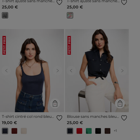
T-shirt ajusté sans manches
T-shirt ajusté sans manches
multicolore femme
multicolore femme
25,00 €
25,00 €
PETIT PRIX
PETIT PRIX
Previous
Next
Previous
Next
T-shirt cintré col rond bleu
Blouse sans manches bleu
marine femme
marine femme
19,00 €
25,00 €
+1