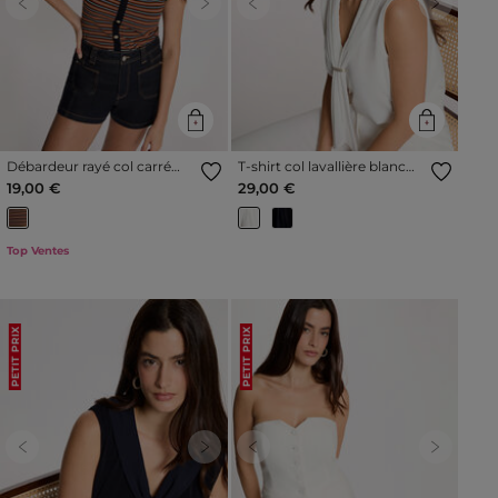
Previous
Next
Previous
Next
Débardeur rayé col carré
T-shirt col lavallière blanc
multicolore femme
femme
19,00 €
29,00 €
Top Ventes
PETIT PRIX
PETIT PRIX
Previous
Next
Previous
Next