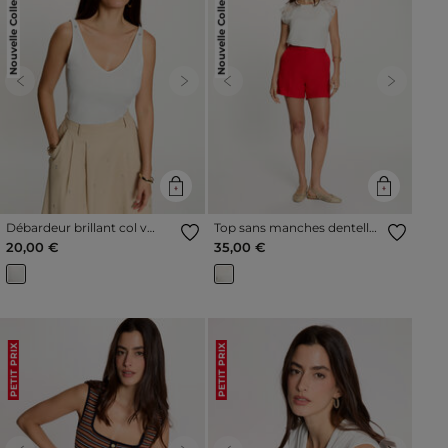
Nouvelle Collection
Nouvelle Collection
Previous
Next
Previous
Next
Débardeur brillant col v
Top sans manches dentelle
blanc femme
blanc femme
20,00 €
35,00 €
PETIT PRIX
PETIT PRIX