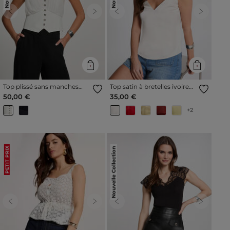
Previous
Next
Previous
Next
Top plissé sans manches
Top satin à bretelles ivoire
blanc femme
femme
50,00 €
35,00 €
+2
Nouvelle Collection
PETIT PRIX
Previous
Next
Previous
Next