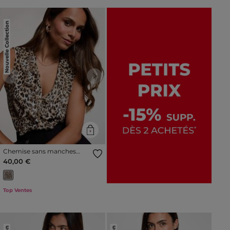
Nouvelle Collection
Previous
Next
Chemise sans manches
multicolore femme
40,00 €
Top Ventes