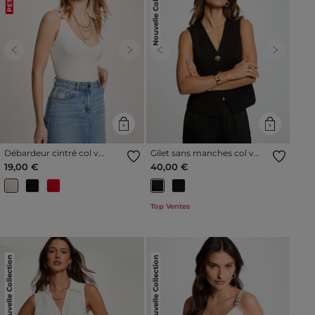
Nouvelle Collection
Previous
Next
Previous
Next
Débardeur cintré col v
Gilet sans manches col v
blanc femme
noir femme
19,00 €
40,00 €
Top Ventes
Nouvelle Collection
Nouvelle Collection