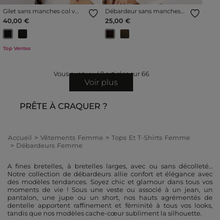
Gilet sans manches col v
Débardeur sans manches
bleu marine femme
marron foncé femme
40,00 €
25,00 €
Top Ventes
Vous avez vu
48
articles sur
66
Voir plus
PRÊTE À CRAQUER ?
Accueil
Vêtements Femme
Tops Et T-Shirts Femme
Débardeurs Femme
A fines bretelles, à bretelles larges, avec ou sans décolleté…
Notre collection de débardeurs allie confort et élégance avec
des modèles tendances. Soyez chic et glamour dans tous vos
moments de vie ! Sous une veste ou associé à un jean, un
pantalon, une jupe ou un short, nos hauts agrémentés de
dentelle apportent raffinement et féminité à tous vos looks,
tandis que nos modèles cache-cœur subliment la silhouette.