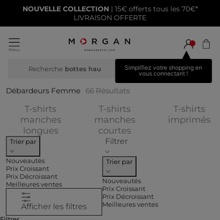
NOUVELLE COLLECTION
| 15€ offerts tous les 70€*
LIVRAISON OFFERTE
Simplifiez votre shopping en
Recherche
maille
vous connectant !
Débardeurs Femme
66
Résultats
T-shirts
T-shirts
T-shirts
Af
manches
manches
imprimés
Affiner par CATEGORIES : T-shirts m
Affiner par CATEGOR
longues
courtes
Filtrer
Trier par
Nouveautés
Trier par
Prix Croissant
Prix Décroissant
Nouveautés
Meilleures ventes
Prix Croissant
Prix Décroissant
Meilleures ventes
Afficher les filtres
Filtrer