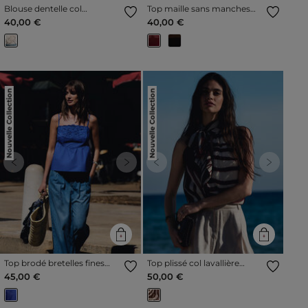
Blouse dentelle col
Top maille sans manches
montant ivoire femme
bordeaux femme
40,00 €
40,00 €
Nouvelle Collection
Nouvelle Collection
Previous
Next
Previous
Next
Top brodé bretelles fines
Top plissé col lavallière
bleu femme
multicolore femme
45,00 €
50,00 €