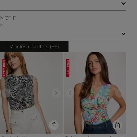
MOTIF
Voir les résultats (
66
)
PETIT PRIX
PETIT PRIX
Previous
Next
Previous
Next