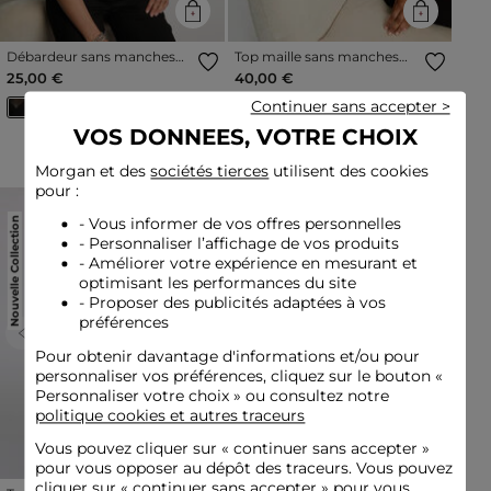
Débardeur sans manches
Top maille sans manches
noir femme
noir femme
25,00 €
40,00 €
Continuer sans accepter >
VOS DONNEES, VOTRE CHOIX
#HotOnSocial
Morgan et des
sociétés tierces
utilisent des cookies
pour :
Nouvelle Collection
- Vous informer de vos offres personnelles
PETIT PRIX
- Personnaliser l’affichage de vos produits
- Améliorer votre expérience en mesurant et
optimisant les performances du site
- Proposer des publicités adaptées à vos
préférences
Previous
Next
Previous
Next
Pour obtenir davantage d'informations et/ou pour
personnaliser vos préférences, cliquez sur le bouton «
Personnaliser votre choix » ou consultez notre
politique cookies et autres traceurs
Vous pouvez cliquer sur «
continuer sans accepter
»
pour vous opposer au dépôt des traceurs. Vous pouvez
cliquer sur « continuer sans accepter » pour vous