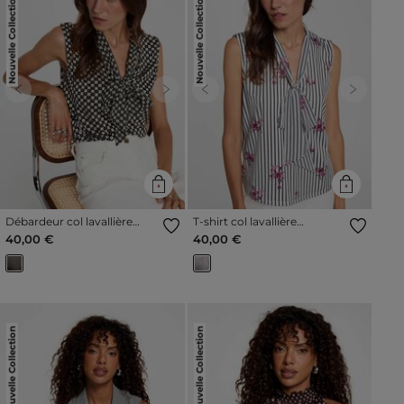
Nouvelle Collection
Nouvelle Collection
Previous
Next
Previous
Next
Débardeur col lavallière
T-shirt col lavallière
blanc femme
multicolore femme
40,00 €
40,00 €
Nouvelle Collection
Nouvelle Collection