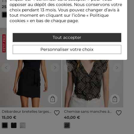
T-shirt manches courtes
Débardeur bretelles larges
opposer au dépôt des cookies. Nous conservons votre
bleu marine femme
en dentelle noir femme
25,00 €
15,00 €
choix pendant 13 mois. Vous pouvez changer d’avis à
tout moment en cliquant sur l’icône « Politique
cookies » en bas de chaque page.
Tout accepter
PETIT PRIX
Personnaliser votre choix
Previous
Next
Previous
Next
Débardeur bretelles larges
Chemise sans manches à
en dentelle bleu marine
carreaux multicolore
15,00 €
40,00 €
femme
femme