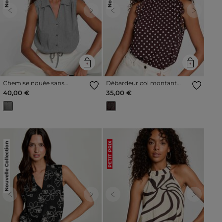
Previous
Next
Previous
Next
Chemise nouée sans
Débardeur col montant
manches noir femme
marron foncé femme
40,00 €
35,00 €
Nouvelle Collection
PETIT PRIX
Previous
Next
Previous
Next