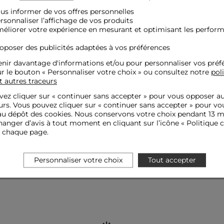
s conseils d'entretien. Les pièces délicates, comme la soie ou celles avec des détails spé
enir une finition impeccable pour vos looks professionnels.
ous informer de vos offres personnelles
ersonnaliser l’affichage de vos produits
méliorer votre expérience en mesurant et optimisant les perfor
n soutien-gorge bien ajusté et des dessous invisibles garantiront une silhouette élégan
déal pour investir dans des pièces de qualité qui enrichiront votre garde-robe. Profite
roposer des publicités adaptées à vos préférences
nir davantage d'informations et/ou pour personnaliser vos préf
ur le bouton « Personnaliser votre choix » ou consultez notre
pol
t autres traceurs
ez cliquer sur «
continuer sans accepter
» pour vous opposer a
urs. Vous pouvez cliquer sur « continuer sans accepter » pour vo
u dépôt des cookies. Nous conservons votre choix pendant 13 m
anger d’avis à tout moment en cliquant sur l’icône « Politique c
Inscrivez-vous à notre newsletter et recevez nos offres privilèges
e chaque page.
OK
Votre e-mail
Personnaliser votre choix
Tout accepter