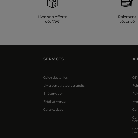
Livraison offerte
Paiement
dès 79€
sécurisé
SERVICES
AI
Guide des tailles
Off
Livraison et retours gratuits
Foi
E-réservation
Pai
Fidélité Morgan
Men
Carte cadeau
Con
Con
fidé
Con
per