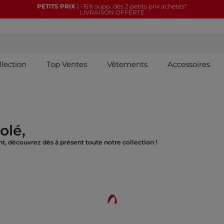
PETITS PRIX
| -15% supp. dès 2 petits prix achetés*
LIVRAISON OFFERTE
llection
Top Ventes
Vêtements
Accessoires
olé,
t, découvrez dès à présent toute notre collection !