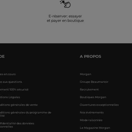
E-réserver: essayer
et payer en boutique
DE
A PROPOS
res en cours
Morgan
re aux questions
Groupe Beaumanoir
ement 100% sécurisé
Recrutement
tions Légales
Boutiques Morgan
ditions générales de vente
Ouvertures exceptionnelles
ditions générales du programme de
Nos événements
lité
Mode raisonnée
fidentialité des données
sonnelles
Le Magazine Morgan