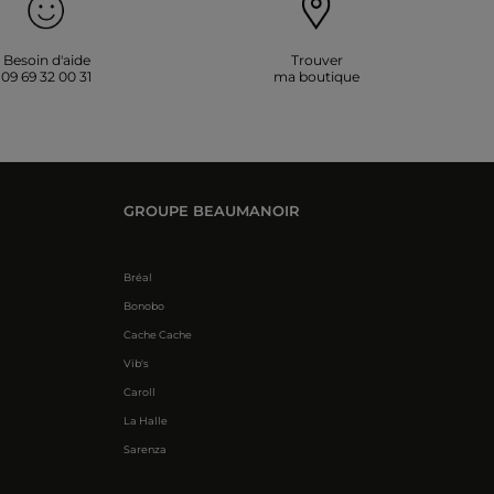
Besoin d'aide
Trouver
09 69 32 00 31
ma boutique
GROUPE BEAUMANOIR
Bréal
Bonobo
Cache Cache
Vib's
Caroll
La Halle
Sarenza