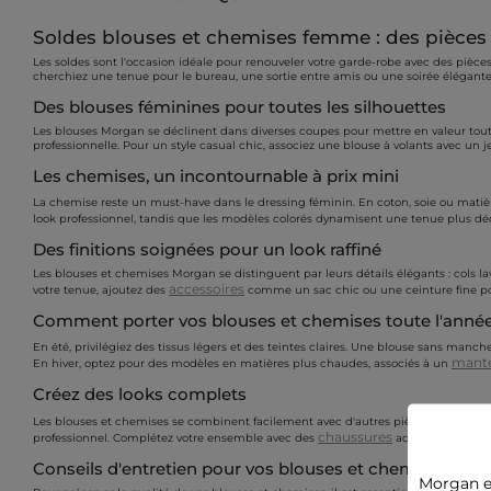
Soldes blouses et chemises femme : des pièces c
Les soldes sont l'occasion idéale pour renouveler votre garde-robe avec des piè
cherchiez une tenue pour le bureau, une sortie entre amis ou une soirée élégante, 
Des blouses féminines pour toutes les silhouettes
Les blouses Morgan se déclinent dans diverses coupes pour mettre en valeur toute
professionnelle. Pour un style casual chic, associez une blouse à volants avec un
Les chemises, un incontournable à prix mini
La chemise reste un must-have dans le dressing féminin. En coton, soie ou matière
look professionnel, tandis que les modèles colorés dynamisent une tenue plus dé
Des finitions soignées pour un look raffiné
Les blouses et chemises Morgan se distinguent par leurs détails élégants : cols la
accessoires
votre tenue, ajoutez des
comme un sac chic ou une ceinture fine po
Comment porter vos blouses et chemises toute l'anné
En été, privilégiez des tissus légers et des teintes claires. Une blouse sans manc
mant
En hiver, optez pour des modèles en matières plus chaudes, associés à un
Créez des looks complets
Les blouses et chemises se combinent facilement avec d'autres pièces de la col
chaussures
professionnel. Complétez votre ensemble avec des
adaptées : des es
Conseils d'entretien pour vos blouses et chemises
Morgan e