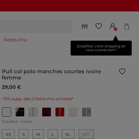
Petits Prix
Simplifiez votre shopping en
vous connectant !
Pull col polo manches courtes ivoire
femme
29,00 €
-15% supp. dès 2 Petits Prix achetés*
selected
Couleur :
ivoire
XS
S
M
L
XL
XXL