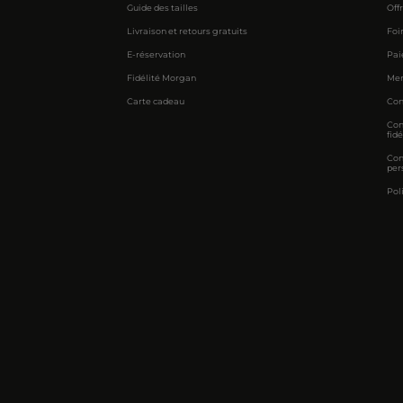
Guide des tailles
Off
Livraison et retours gratuits
Foi
E-réservation
Pai
Fidélité Morgan
Men
Carte cadeau
Con
Con
fidé
Con
per
Pol