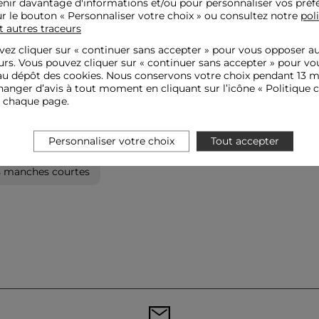
nir davantage d'informations et/ou pour personnaliser vos préf
ur le bouton « Personnaliser votre choix » ou consultez notre
pol
t autres traceurs
ez cliquer sur «
continuer sans accepter
» pour vous opposer a
urs. Vous pouvez cliquer sur « continuer sans accepter » pour vo
u dépôt des cookies. Nous conservons votre choix pendant 13 m
anger d’avis à tout moment en cliquant sur l’icône « Politique c
e chaque page.
Personnaliser votre choix
Tout accepter
s manches courtes