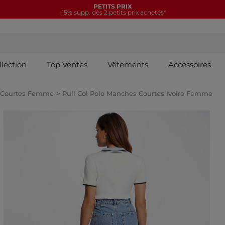
PETITS PRIX
-15% supp. dès 2 petits prix achetés*
llection
Top Ventes
Vêtements
Accessoires
 Courtes Femme
Pull Col Polo Manches Courtes Ivoire Femme