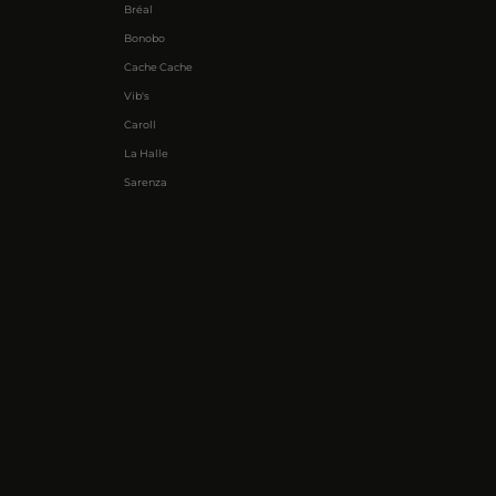
Bréal
Bonobo
Cache Cache
Vib's
Caroll
La Halle
Sarenza