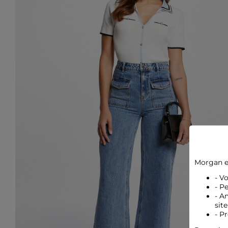
Morgan e
- V
- P
- A
site
- P