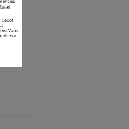
érences,
itique
u dépôt
us
ois. Vous
ookies »