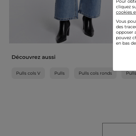
Pour obte
cliquez s
cookies e
Vous pouv
des trace
opposer a
pouvez ch
en bas d
Découvrez aussi
Pulls cols V
Pulls
Pulls cols ronds
Pull