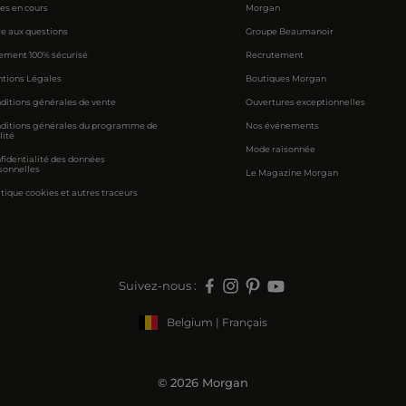
res en cours
Morgan
re aux questions
Groupe Beaumanoir
ement 100% sécurisé
Recrutement
tions Légales
Boutiques Morgan
ditions générales de vente
Ouvertures exceptionnelles
ditions générales du programme de
Nos événements
lité
Mode raisonnée
fidentialité des données
sonnelles
Le Magazine Morgan
itique cookies et autres traceurs
Suivez-nous :
Belgium | Français
© 2026 Morgan