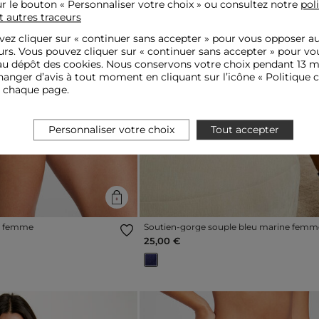
ur le bouton « Personnaliser votre choix » ou consultez notre
pol
t autres traceurs
ez cliquer sur «
continuer sans accepter
» pour vous opposer a
urs. Vous pouvez cliquer sur « continuer sans accepter » pour vo
u dépôt des cookies. Nous conservons votre choix pendant 13 m
Next
Previous
anger d’avis à tout moment en cliquant sur l’icône « Politique c
e chaque page.
Personnaliser votre choix
Tout accepter
e femme
Soutien-gorge souple bleu marine femm
25,00 €