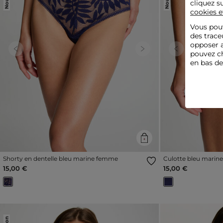
cliquez s
cookies e
Vous pouv
des trace
opposer a
Previous
Next
Previous
pouvez ch
en bas d
Shorty en dentelle bleu marine femme
Culotte bleu marin
15,00 €
15,00 €