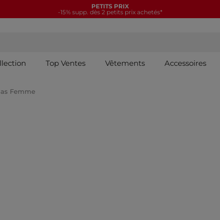
llection
Top Ventes
Vêtements
Accessoires
 Bas Femme
GORIES : Soutiens-gorge