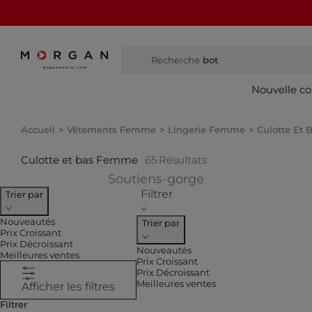
Recherche
bottes haute
Nouvelle co
Accueil
Vêtements Femme
Lingerie Femme
Culotte Et
Culotte et bas Femme
65
Résultats
Affiner par CATE
Soutiens-gorge
Filtrer
Trier par
Nouveautés
Trier par
Prix Croissant
Prix Décroissant
Nouveautés
Meilleures ventes
Prix Croissant
Prix Décroissant
Meilleures ventes
Afficher les filtres
Filtrer