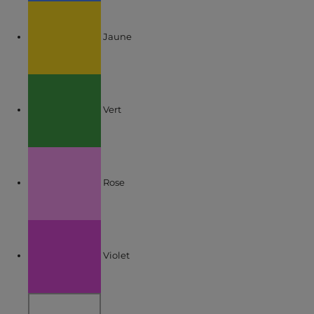
Affiner par COULEUR : Jaune
Jaune
Affiner par COULEUR : Vert
Vert
Affiner par COULEUR : Rose
Rose
Affiner par COULEUR : Violet
Violet
Affiner par COULEUR : Blanc