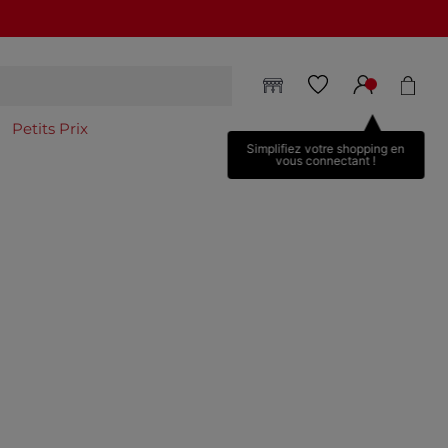
NOUVELLE COLLECTION
15€ offerts tous les 70€*
Petits Prix
Simplifiez votre shopping en
vous connectant !