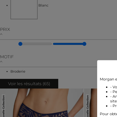
Blanc
PRIX
MOTIF
Affiner par MOTIF : Broderie
Broderie
Morgan e
Voir les résultats (
65
)
- V
- P
Nouvelle Collection
Nouvelle Collection
- A
site
- P
Pour obte