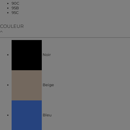
Affiner par TAILLE : 90C
90C
Affiner par TAILLE : 95B
95B
Affiner par TAILLE : 95C
95C
COULEUR
Affiner par COULEUR : Noir
Noir
Affiner par COULEUR : Beige
Beige
Affiner par COULEUR : Bleu
Bleu