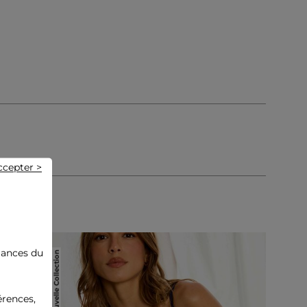
ccepter >
Nouvelle Collection
mances du
érences,