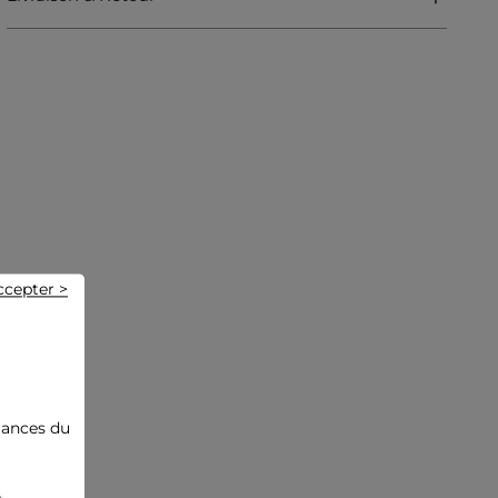
Catégorie :
Débardeurs femme
Couleur :
Débardeurs femme noir
ccepter >
mances du