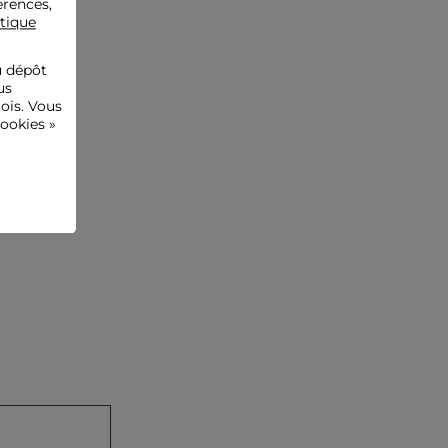
érences,
itique
u dépôt
us
ois. Vous
ookies »