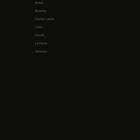
Bréal
Bonobo
Cache Cache
Vib's
Caroll
La Halle
Sarenza