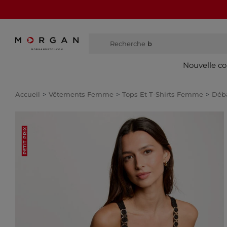
Recherche
bottes
Nouvelle co
Accueil
Vêtements Femme
Tops Et T-Shirts Femme
Déb
PETIT PRIX