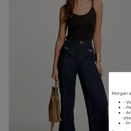
Morgan e
- V
- P
- A
site
- P