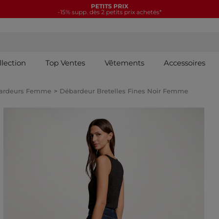
PETITS PRIX
-15% supp. dès 2 petits prix achetés*
llection
Top Ventes
Vêtements
Accessoires
ardeurs Femme
Débardeur Bretelles Fines Noir Femme