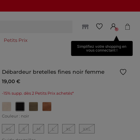
Petits Prix
Simplifiez votre shopping en
vous connectant !
Débardeur bretelles fines noir femme
19,00 €
-15% supp. dès 2 Petits Prix achetés*
selected
Couleur :
noir
XS
S
M
L
XL
XXL
Guide des tailles