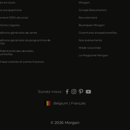
res en cours
Morgan
re aux questions
Groupe Beaumanoir
ement 100% sécurisé
Recrutement
tions Légales
Boutiques Morgan
ditions générales de vente
Ouvertures exceptionnelles
ditions générales du programme de
Nos événements
lité
Mode raisonnée
fidentialité des données
sonnelles
Le Magazine Morgan
itique cookies et autres traceurs
Suivez-nous :
Belgium | Français
© 2026 Morgan