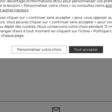
nir davantage d'informations et/ou pour personnaliser vos préf
ur le bouton « Personnaliser votre choix » ou consultez notre
pol
t autres traceurs
ez cliquer sur «
continuer sans accepter
» pour vous opposer a
urs. Vous pouvez cliquer sur « continuer sans accepter » pour vo
u dépôt des cookies. Nous conservons votre choix pendant 13 m
anger d’avis à tout moment en cliquant sur l’icône « Politique c
e chaque page.
Personnaliser votre choix
Tout accepter