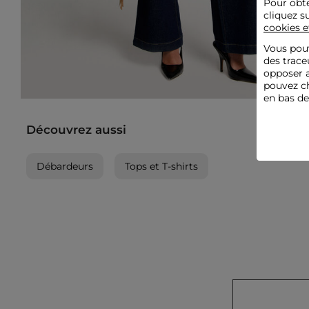
Pour obte
cliquez s
cookies e
Vous pouv
des trace
opposer a
pouvez ch
en bas d
Découvrez aussi
Débardeurs
Tops et T-shirts