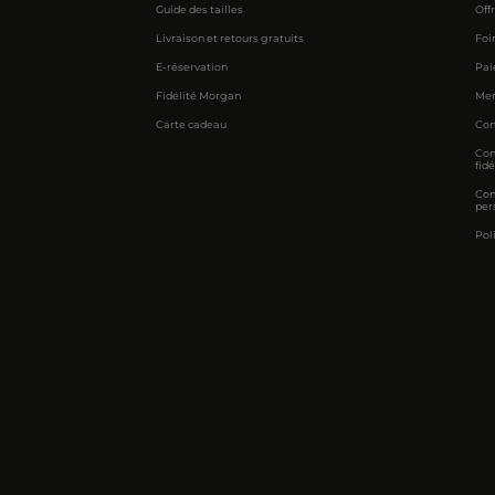
Guide des tailles
Off
Livraison et retours gratuits
Foi
E-réservation
Pai
Fidélité Morgan
Men
Carte cadeau
Con
Con
fidé
Con
per
Pol