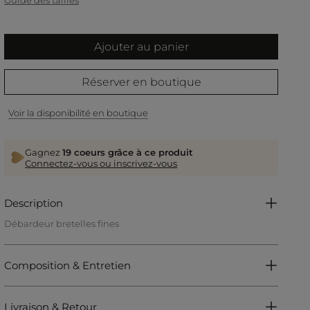
Ajouter au panier
Réserver en boutique
Voir la disponibilité en boutique
Gagnez
19 coeurs grâce à ce produit
Connectez-vous ou inscrivez-vous
Description
Débardeur bretelles fines
Coupe ajustée
Col rond
Bretelles fines
Composition & Entretien
Ornements métalliques aux bretelles
Détails fils métallisés
Référence : 32536301015460979 251-DIDOA
Livraison & Retour