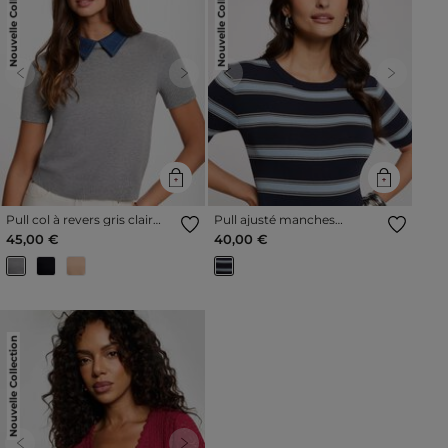
Nouvelle Collection
Nouvelle Collection
Previous
Next
Previous
Next
Pull col à revers gris clair
Pull ajusté manches
femme
courtes bleu marine femme
45,00 €
40,00 €
Nouvelle Collection