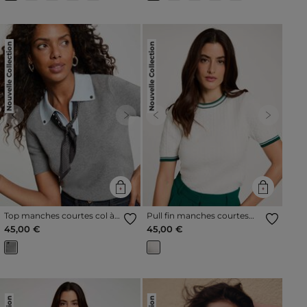
Nouvelle Collection
Nouvelle Collection
Previous
Next
Previous
Next
Top manches courtes col à
Pull fin manches courtes
revers gris clair femme
vert femme
45,00 €
45,00 €