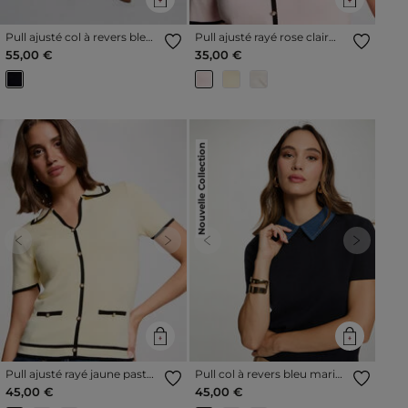
Pull ajusté col à revers bleu
Pull ajusté rayé rose clair
marine femme
femme
55,00 €
35,00 €
Nouvelle Collection
Previous
Next
Previous
Next
Pull ajusté rayé jaune pastel
Pull col à revers bleu marine
femme
femme
45,00 €
45,00 €