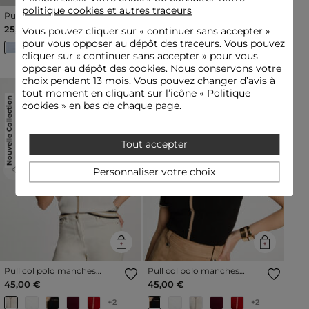
politique cookies et autres traceurs
Pull col rond manches
Pull col rond manches
courtes bleu ciel femme
courtes rose clair femme
25,00 €
25,00 €
Vous pouvez cliquer sur «
continuer sans accepter
»
pour vous opposer au dépôt des traceurs. Vous pouvez
cliquer sur « continuer sans accepter » pour vous
opposer au dépôt des cookies. Nous conservons votre
choix pendant 13 mois. Vous pouvez changer d’avis à
tout moment en cliquant sur l’icône « Politique
Nouvelle Collection
Nouvelle Collection
cookies » en bas de chaque page.
Tout accepter
Personnaliser votre choix
Previous
Next
Previous
Next
Pull col polo manches
Pull col polo manches
courtes blanc femme
courtes noir femme
45,00 €
45,00 €
+2
+2