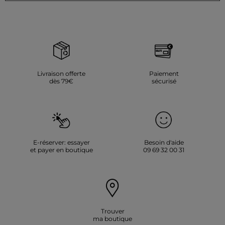
également à la règle du monochrome : un look tout en beige
ou tout en noir crée une silhouette épurée et chic. Si le pull est
large, il s’associe parfaitement avec un bas structuré ou ajusté. À
l'inverse, un pull court et ajusté se marie idéalement avec un
jean ample ou un pantalon cargo. Enfin, ne rangez pas vos
robes d'été préférées : enfilez votre pull par-dessus, avec des
collants si besoin, pour l’adapter aux températures de la mi-
saison.
Nos idées de tenues avec un pull à manches courtes
Livraison offerte
Paiement
dès 79€
sécurisé
Pour un look cosy et chaleureux, osez les couleurs un peu plus
vintage comme le marron, l’ocre, le vert foncé ou le prune, ainsi
que les pulls à carreaux ou en maille duveteuse, associés à un
pantalon en velours côtelé. Pour une tenue de soirée, portez un
pull à manches courtes boutonné rentré dans une jupe
patineuse avec des bottines à talons. Pour un look
professionnel, associez une chemise blanche boutonnée sous
un pull en maille torsadée, ajoutez un foulard noué comme une
E-réserver: essayer
Besoin d'aide
cravate et portez un pantalon cigarette ou à pinces. Pour une
et payer en boutique
09 69 32 00 31
tenue de ville tendance, optez pour un t-shirt blanc sous un pull
oversize, avec une jupe plissée et des chaussures babies. Votre
pull long et ample peut également être porté sur une robe midi
fluide avec des bottes hautes.
Quel pull à manches courtes vous fera craquer ?
Morgan vous dévoile le pull féminin à manches courtes sous
Trouver
toutes ses coutures : col polo en bleu ciel, rose poudré ou sable,
ma boutique