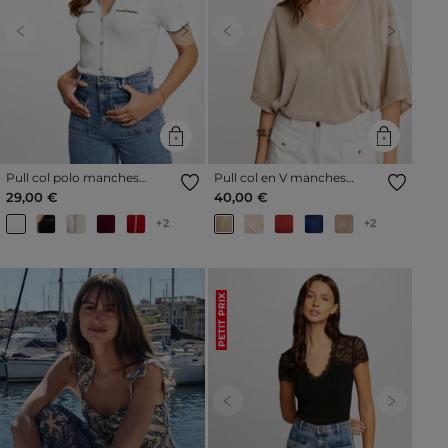
Previous
Next
Previous
Next
Pull col polo manches
Pull col en V manches
courtes ivoire femme
courtes sable femme
29,00 €
40,00 €
+2
+2
PETIT PRIX
Previous
Next