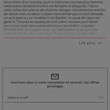
Vous rêvez d’un nouveau pull à manches courtes pour femme,
cette pièce versatile à la fois confortable et élégante ? Dans
cette collection pleine de charme, Morgan réinvente les mailles
de saison avec audace. Laissez-vous tenter par un pull torsadé,
un pull polo ou un modèle à col Bardot : le coup de cœur est
garanti. Trouvez en quelques clics votre nouveau pull favori
pour jouer avec les superpositions au quotidien : à porter
directement sur la peau pour un look moderne, ou sur une
chemise fluide pour une allure "business chic" impeccable.
Entre les mailles ajourées, les liserés contrastés et les boutons
dorés, chaque pull Morgan se démarque et vous rend encore
Lire plus
plus unique. Indispensable de la mi-saison, le pull à manches
courtes ne vous quittera plus !
Comment porter le pull à manches courtes ?
Le pull à manches courtes permet de transiter en douceur vers
le printemps et l’automne, tout en apportant une couche de
chaleur supplémentaire lors des soirées plus fraîches. On adore
sa polyvalence et le grand choix de styles disponibles. Grâce à
lui, vous pouvez réinventer votre style à l’infini en mélangeant
Inscrivez-vous à notre newsletter et recevez nos offres
motifs, coupes et textures. Par exemple, mariez le style cosy de
privilèges
votre pull avec l’allure formelle d’une chemise à col cassé, ou
créez un contraste en le portant par-dessus une blouse satinée.
En hiver, osez même le superposer à un pull à col roulé ou un
OK
Votre e-mail
sweat à capuche. Si votre pull à manches courtes est long ou
oversize, rentrez le devant dans un pantalon taille haute ou
ajoutez une ceinture pour marquer davantage la taille. Pensez