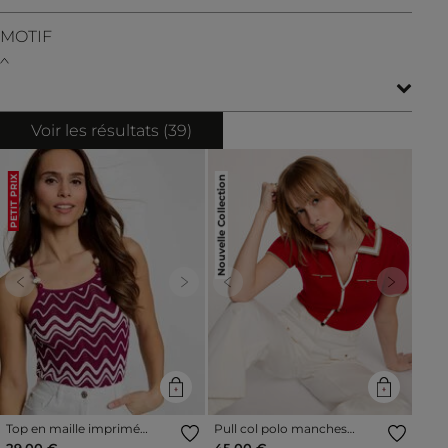
MOTIF
Voir les résultats (
39
)
Nouvelle Collection
PETIT PRIX
Previous
Next
Previous
Next
Top en maille imprimé
Pull col polo manches
prune femme
courtes rouge femme
29,00 €
45,00 €