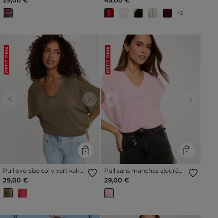
+2
PETIT PRIX
PETIT PRIX
Previous
Next
Previous
Next
Pull oversize col v vert kaki
Pull sans manches ajouré
femme
rose femme
29,00 €
29,00 €