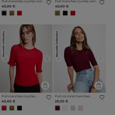
Pull manches courtes noir
Pull manches courtes vert
femme
olive femme
40,00 €
40,00 €
Nouvelle Collection
Nouvelle Collection
Previous
Next
Previous
Next
Pull manches courtes
Pull col rond manches
rouge femme
courtes bordeaux femme
40,00 €
25,00 €