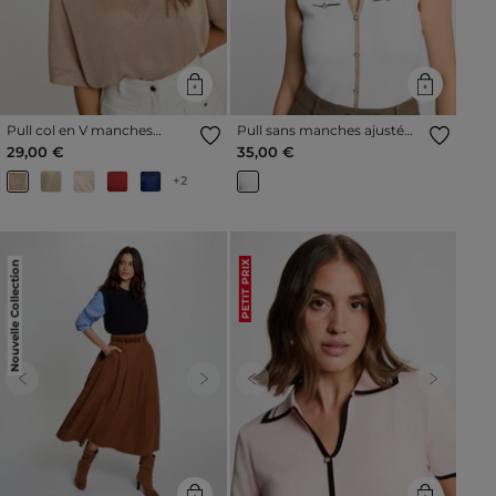
Pull col en V manches
Pull sans manches ajusté
courtes taupe femme
blanc femme
29,00 €
35,00 €
+2
Nouvelle Collection
PETIT PRIX
Previous
Next
Previous
Next