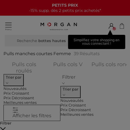
NOUVELLE COLLECTION
15€ offerts tous les 70€*
Simplifiez votre shopping en
Recherche
b
vous connectant !
Pulls manches courtes Femme
39
Résultats
Affiner par CATEGO
Pulls cols
Pulls cols V
Pulls cols rond
Affiner par CATEGORIES : Pulls cols r
roulés
Filtrer
Trier par
Nouveautés
Trier par
Prix Croissant
Prix Décroissant
Nouveautés
Meilleures ventes
Prix Croissant
Prix Décroissant
Meilleures ventes
Afficher les filtres
Filtrer