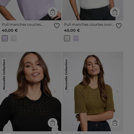
Pull manches courtes
Pull manches courtes ivoire
parme femme
femme
40,00 €
40,00 €
Nouvelle Collection
Nouvelle Collection
Previous
Next
Previous
Next