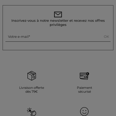
température (maximum 110°) sans utiliser de vapeur, qui est
fortement déconseillée. Ne le mettez pas au sèche-linge, cela
est également fortement déconseillé.
Référence : 32536311057350900 261-PELIF.F
Inscrivez-vous à notre newsletter et recevez nos offres
privilèges
Catégorie :
Pantalons évasés femme
Couleur :
Pantalons évasés femme multicolore
OK
Votre e-mail
Livraison offerte
Paiement
dès 79€
sécurisé