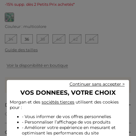
-15% supp. dès 2 Petits Prix achetés*
selected
Couleur :
multicolore
34
36
38
40
42
44
Guide des tailles
Voir la disponibilité en boutique
Gagnez
39 coeurs grâce à ce produit
Continuer sans accepter >
Connectez-vous ou inscrivez-vous
VOS DONNEES, VOTRE CHOIX
Morgan et des
sociétés tierces
utilisent des cookies
Description
pour :
Ce pantalon à coupe large incarne une allure moderne et
- Vous informer de vos offres personnelles
fluide, idéale pour sublimer toutes les morphologies. Sa taille
- Personnaliser l’affichage de vos produits
haute structure la silhouette avec élégance, apportant un
- Améliorer votre expérience en mesurant et
maintien raffiné. L'imprimé audacieux ajoute une touche
Composition & Entretien
optimisant les performances du site
tendance et affirmée qui ne passe pas inaperçue. Une pièce