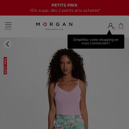
PETITS PRIX
-15% supp. dès 2 petits prix achetés*
Simplifiez votre shopping en
vous connectant !
PETIT PRIX