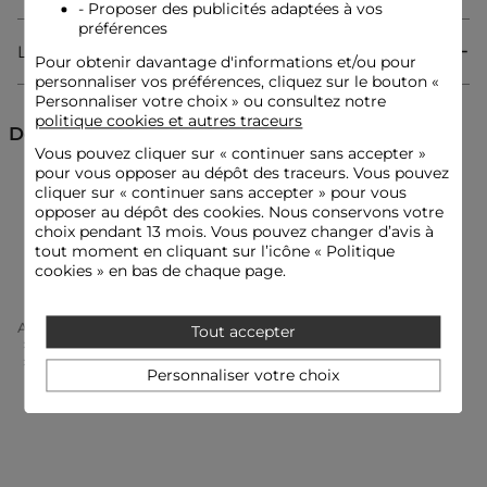
forte du dressing féminin au caractère résolument mode.
- Proposer des publicités adaptées à vos
préférences
Livraison & Retour
Pour obtenir davantage d'informations et/ou pour
Pantalon
personnaliser vos préférences, cliquez sur le bouton «
Coupe large
Personnaliser votre choix » ou consultez notre
Imprimé
politique cookies et autres traceurs
Taille haute
Découvrez aussi
Vous pouvez cliquer sur «
continuer sans accepter
»
pour vous opposer au dépôt des traceurs. Vous pouvez
Pantalons évasés
Pantalons
cliquer sur « continuer sans accepter » pour vous
Idées look
opposer au dépôt des cookies. Nous conservons votre
Le pantalon peut être associé à un top ajusté et des sandales
choix pendant 13 mois. Vous pouvez changer d’avis à
fines pour une allure féminine et lumineuse.
Pantalon taille haute
tout moment en cliquant sur l’icône « Politique
cookies » en bas de chaque page.
Ce pantalon fluide s'accorde avec un chemisier structuré et un
sac porté épaule, créant une silhouette audacieuse et
Accueil
Vêtements Femme
Pantalons Femme
Tout accepter
affirmée.
Pantalons Évasés Femme
Pantalon Large Taille Haute Multicolore Femme
Personnaliser votre choix
Conseil entretien
Lavez ce pantalon à 30°C en cycle délicat pour préserver ses
fibres. Le repassage est recommandé : effectuez-le à basse