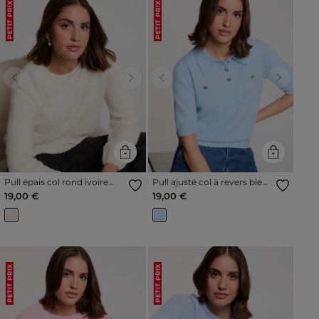
PETIT PRIX
PETIT PRIX
Previous
Next
Previous
Next
Pull épais col rond ivoire
Pull ajusté col à revers bleu
femme
clair femme
19,00 €
19,00 €
PETIT PRIX
PETIT PRIX