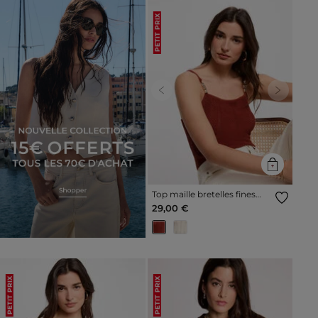
PETIT PRIX
Previous
Next
Top maille bretelles fines
marron cognac femme
29,00 €
PETIT PRIX
PETIT PRIX