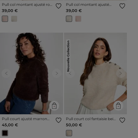
Pull col montant ajusté rose
Pull col montant ajusté
clair femme
ivoire femme
39,00 €
39,00 €
Nouvelle Collection
Previous
Next
Previous
Next
Pull court ajusté marron
Pull court col fantaisie beige
foncé femme
femme
45,00 €
50,00 €