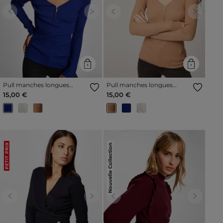
Previous
Next
Previous
Next
Pull manches longues
Pull manches longues
tricotage en côte bleu
tricotage en côte camel
15,00 €
15,00 €
femme
femme
Nouvelle Collection
PETIT PRIX
Previous
Next
Previous
Next