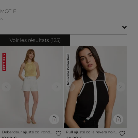
MOTIF
Voir les résultats (
125
)
Nouvelle Collection
PETIT PRIX
Previous
Next
Previous
Next
Debardeur ajusté col rond
Pull ajusté col à revers noir
jaune clair femme
femme
19,00 €
40,00 €