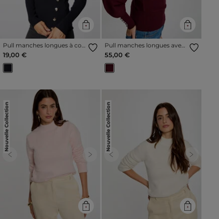
Pull manches longues à col
Pull manches longues avec
effet croisé bleu marine
volants prune femme
19,00 €
55,00 €
femme
Nouvelle Collection
Nouvelle Collection
Previous
Next
Previous
Next