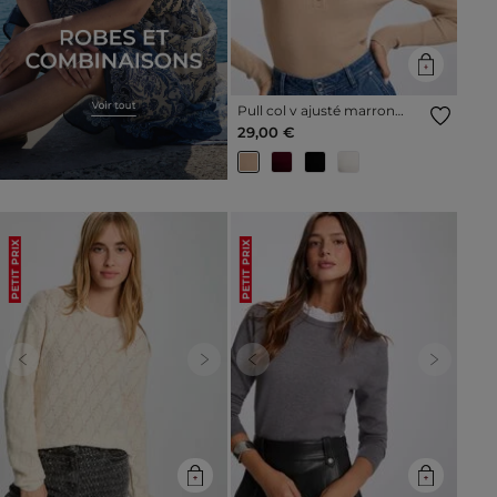
Pull col v ajusté marron
clair femme
29,00 €
PETIT PRIX
PETIT PRIX
Previous
Next
Previous
Next