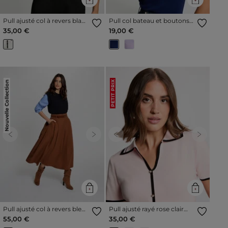
Pull ajusté col à revers blanc
Pull col bateau et boutons
femme
bleu marine femme
35,00 €
19,00 €
Nouvelle Collection
PETIT PRIX
Previous
Next
Previous
Next
Pull ajusté col à revers bleu
Pull ajusté rayé rose clair
marine femme
femme
55,00 €
35,00 €