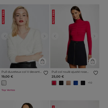
PETIT PRIX
PETIT PRIX
Previous
Next
Previous
Next
Pull duveteux col V devant
Pull col roulé ajusté rose
et dos ivoire femme
moyen femme
19,00 €
25,00 €
+10
Top Ventes