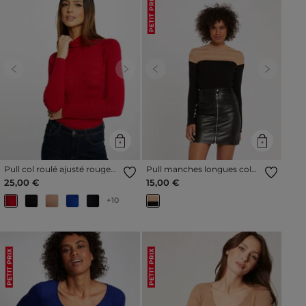
PETIT PRIX
Previous
Next
Previous
Next
Pull col roulé ajusté rouge
Pull manches longues col
vin femme
montant camel femme
25,00 €
15,00 €
+10
PETIT PRIX
PETIT PRIX