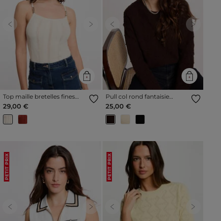
Previous
Next
Previous
Next
Top maille bretelles fines
Pull col rond fantaisie
ivoire femme
marron foncé femme
29,00 €
25,00 €
PETIT PRIX
PETIT PRIX
Previous
Next
Previous
Next