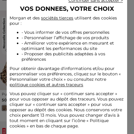
Continuer sans accepter >
VOS DONNEES, VOTRE CHOIX
Morgan et des
sociétés tierces
utilisent des cookies
Nouvelle Collection
PETIT PRIX
pour :
- Vous informer de vos offres personnelles
- Personnaliser l’affichage de vos produits
- Améliorer votre expérience en mesurant et
optimisant les performances du site
Previous
Next
Previous
Next
- Proposer des publicités adaptées à vos
préférences
Pour obtenir davantage d'informations et/ou pour
personnaliser vos préférences, cliquez sur le bouton «
Personnaliser votre choix » ou consultez notre
politique cookies et autres traceurs
Vous pouvez cliquer sur «
continuer sans accepter
»
Pull col rond imprimé
Pull manches courtes rayé
léopard multicolore femme
ivoire femme
pour vous opposer au dépôt des traceurs. Vous pouvez
50,00 €
19,00 €
cliquer sur « continuer sans accepter » pour vous
opposer au dépôt des cookies. Nous conservons votre
choix pendant 13 mois. Vous pouvez changer d’avis à
tout moment en cliquant sur l’icône « Politique
cookies » en bas de chaque page.