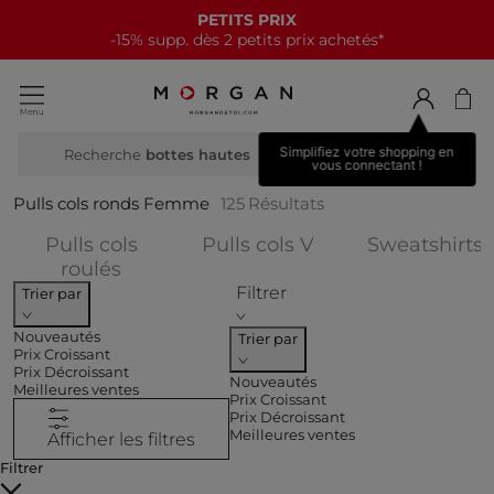
NOUVELLE COLLECTION
15€ offerts tous les 70€*
Simplifiez votre shopping en
Recherche
vous connectant !
Pulls cols ronds Femme
125
Résultats
Affiner par CATEGO
A
Pulls cols
Pulls cols V
Sweatshirts
Affiner par CATEGORIES : Pulls cols r
roulés
Filtrer
Trier par
Nouveautés
Trier par
Prix Croissant
Prix Décroissant
Nouveautés
Meilleures ventes
Prix Croissant
Prix Décroissant
Meilleures ventes
Afficher les filtres
Filtrer