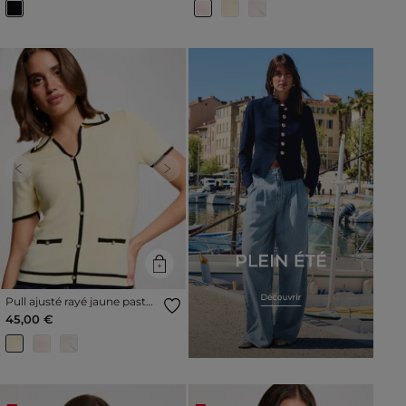
Previous
Next
Pull ajusté rayé jaune pastel
femme
45,00 €