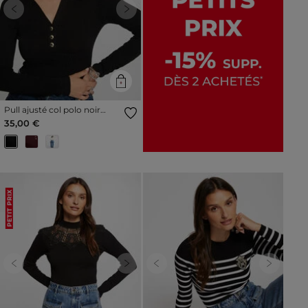
Previous
Next
Pull ajusté col polo noir
femme
35,00 €
PETIT PRIX
Previous
Next
Previous
Next