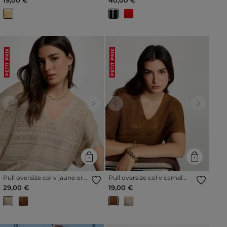
PETIT PRIX
PETIT PRIX
Previous
Next
Previous
Next
Pull oversize col v jaune or
Pull oversize col v camel
femme
femme
29,00 €
19,00 €