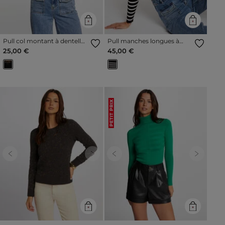
Pull col montant à dentelle
Pull manches longues à
noir femme
rayures noir femme
25,00 €
45,00 €
PETIT PRIX
Previous
Next
Previous
Next