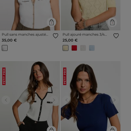
Pull sans manches ajusté
Pull ajouré manches 3/4
blanc femme
jaune pastel femme
35,00 €
25,00 €
PETIT PRIX
PETIT PRIX
Previous
Next
Previous
Next