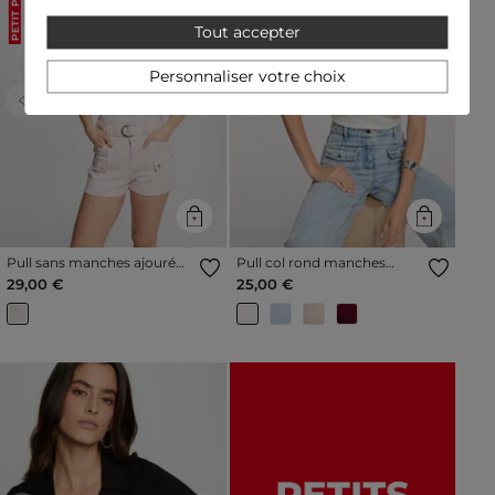
Nouvelle Collection
PETIT PRIX
Tout accepter
Personnaliser votre choix
Previous
Next
Previous
Next
Pull sans manches ajouré
Pull col rond manches
ivoire femme
courtes ivoire femme
29,00 €
25,00 €