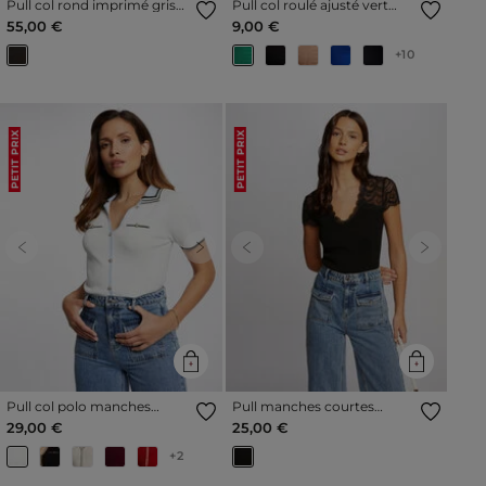
Pull col rond imprimé gris
Pull col roulé ajusté vert
anthracite femme
clair femme
55,00 €
9,00 €
+10
PETIT PRIX
PETIT PRIX
Previous
Next
Previous
Next
Pull col polo manches
Pull manches courtes
courtes ivoire femme
dentelle noir femme
29,00 €
25,00 €
+2