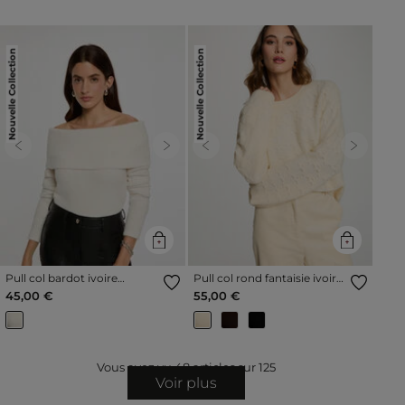
Nouvelle Collection
Nouvelle Collection
Previous
Next
Previous
Next
Pull col bardot ivoire
Pull col rond fantaisie ivoire
femme
femme
45,00 €
55,00 €
Vous avez vu
48
articles sur
125
Voir plus