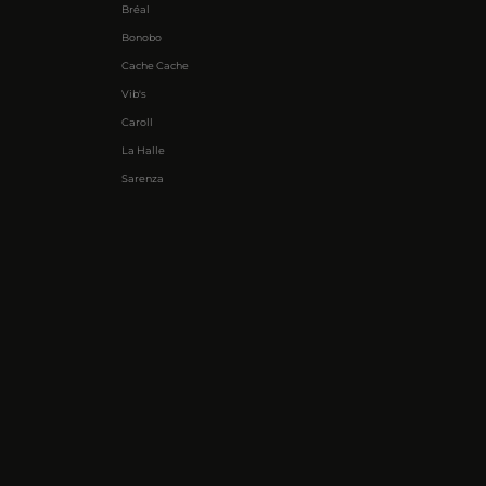
Bréal
Bonobo
Cache Cache
Vib's
Caroll
La Halle
Sarenza