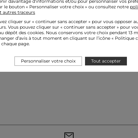
nir davantage d'informations et/ou pour personnaliser vos préf
ur le bouton « Personnaliser votre choix » ou consultez notre
pol
t autres traceurs
ez cliquer sur «
continuer sans accepter
» pour vous opposer a
urs. Vous pouvez cliquer sur « continuer sans accepter » pour vo
u dépôt des cookies. Nous conservons votre choix pendant 13 m
anger d’avis à tout moment en cliquant sur l’icône « Politique c
e chaque page.
Personnaliser votre choix
Tout accepter