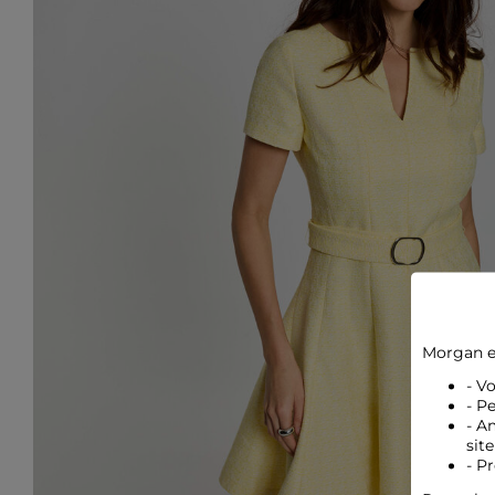
Morgan e
- V
- P
- A
site
- P