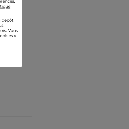
érences,
Lavez la robe à 30°C en cycle ultra délicat pour préserver les
itique
fibres du tissu. Le lavage à sec et l'utilisation du sèche-
linge sont fortement déconseillés. Pour le repassage :
utilisez une basse température (maximum 110°) sans
u dépôt
vapeur, qui est fortement déconseillée.
us
Référence : 32536311048181191 261-RCARL
ois. Vous
ookies »
Catégorie :
Robes droites femme
Couleur :
Robes droites femme jaune