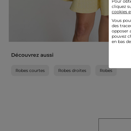
Pour obte
cliquez s
cookies e
Vous pouv
des trace
opposer a
pouvez ch
en bas d
Découvrez aussi
Robes courtes
Robes droites
Robes