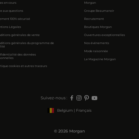
res en cours
Morgan
re aux questions
Groupe Beaumanoir
ement 100% sécurisé
Recrutement
tions Légales
Boutiques Morgan
ditions générales de vente
Ouvertures exceptionnelles
ditions générales du programme de
Nos événements
lité
Mode raisonnée
fidentialité des données
sonnelles
Le Magazine Morgan
itique cookies et autres traceurs
Suivez-nous :
Belgium | Français
© 2026 Morgan