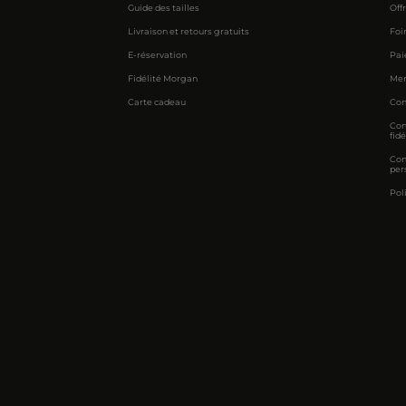
Guide des tailles
Off
Livraison et retours gratuits
Foi
E-réservation
Pai
Fidélité Morgan
Men
Carte cadeau
Con
Con
fidé
Con
per
Pol