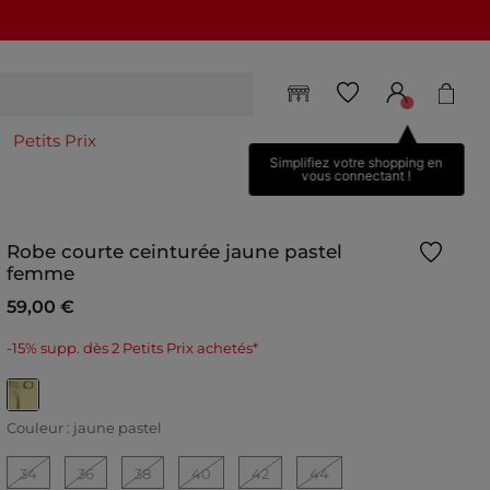
Petits Prix
Simplifiez votre shopping en
vous connectant !
Robe courte ceinturée jaune pastel
femme
59,00 €
-15% supp. dès 2 Petits Prix achetés*
selected
Couleur :
jaune pastel
34
36
38
40
42
44