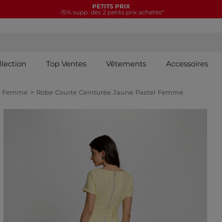
PETITS PRIX
-15% supp. dès 2 petits prix achetés*
llection
Top Ventes
Vêtements
Accessoires
es Femme
Robe Courte Ceinturée Jaune Pastel Femme