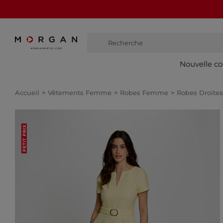
Recherche
bottes
Nouvelle co
Accueil
Vêtements Femme
Robes Femme
Robes Droit
PETIT PRIX