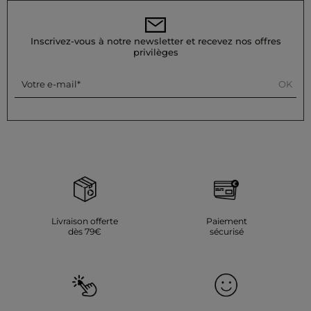
température (maximum 110°) sans utiliser de vapeur,
fortement déconseillée. Évitez le sèche-linge, également
fortement déconseillé.
Inscrivez-vous à notre newsletter et recevez nos offres
Référence : 32536311048310900 261-RODIO.F
privilèges
Catégorie :
Robes longues femme
Couleur :
Robes longues femme multicolore
OK
Votre e-mail
Livraison offerte
Paiement
dès 79€
sécurisé