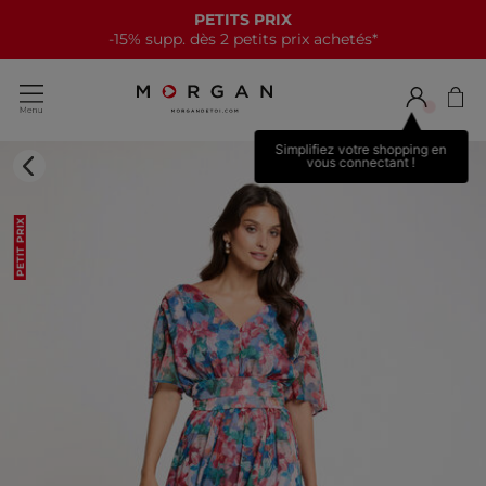
PETITS PRIX
-15% supp. dès 2 petits prix achetés*
Simplifiez votre shopping en
vous connectant !
PETIT PRIX