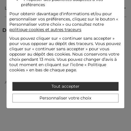
préférences
Livraison & Retour
Pour obtenir davantage d'informations et/ou pour
Robe longue
personnaliser vos préférences, cliquez sur le bouton «
Forme droite
Personnaliser votre choix » ou consultez notre
Col V
Manches courtes
politique cookies et autres traceurs
Découvrez aussi
Fendu
Vous pouvez cliquer sur «
continuer sans accepter
»
pour vous opposer au dépôt des traceurs. Vous pouvez
Robes longues
Robes de cérémonie
cliquer sur « continuer sans accepter » pour vous
Idées look
opposer au dépôt des cookies. Nous conservons votre
La robe fluide et fendue s'accompagne de sandales à talons
choix pendant 13 mois. Vous pouvez changer d’avis à
Robes droites
Robes
Robes imprimées
pour une allure féminine et raffinée.
tout moment en cliquant sur l’icône « Politique
cookies » en bas de chaque page.
Cette pièce longue droite se porte avec une veste courte
Accueil
Vêtements Femme
Robes Femme
structurée, créant un contraste audacieux qui sublime la
Tout accepter
Robes Longues Femme
silhouette.
Robe Longue Fluide Multicolore Femme
Personnaliser votre choix
Conseil entretien
Lavez la robe à 30°C en cycle délicat pour préserver les fibres
du tissu. Le repassage est possible : effectuez-le à basse