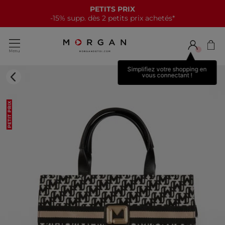
PETITS PRIX
-15% supp. dès 2 petits prix achetés*
Simplifiez votre shopping en
vous connectant !
PETIT PRIX