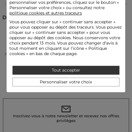
Monogramme
personnaliser vos préférences, cliquez sur le bouton «
Fermeture éclair
Personnaliser votre choix » ou consultez notre
Cabas
politique cookies et autres traceurs
Découvrez aussi
Vous pouvez cliquer sur «
continuer sans accepter
»
pour vous opposer au dépôt des traceurs. Vous pouvez
Conseil entretien
cliquer sur « continuer sans accepter » pour vous
Sacs à mains
Maroquinerie
opposer au dépôt des cookies. Nous conservons votre
choix pendant 13 mois. Vous pouvez changer d’avis à
Ce sac ne nécessite pas de lavage. Le lavage à sec en pressing
tout moment en cliquant sur l’icône « Politique
est fortement déconseillé, tout comme tout autre type de
cookies » en bas de chaque page.
Accueil
Accessoires Femme
Maroquinerie Femme
lavage. Le repassage n'est pas préconisé pour ce produit.
Sacs À Mains Femme
Sac Monogrammé Noir Femme
Référence : 32536311044490927 261-2TIMONO
Tout accepter
Catégorie :
Sacs à mains femme
Couleur :
Sacs à mains femme noir
Personnaliser votre choix
Inscrivez-vous à notre newsletter et recevez nos offres
privilèges