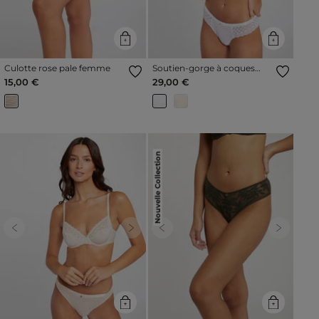
Culotte rose pale femme
Soutien-gorge à coques
blanc femme
15,00 €
29,00 €
Nouvelle Collection
Previous
Next
Previous
Next