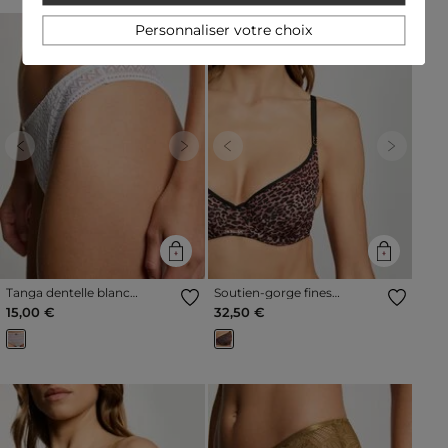
Personnaliser votre choix
Previous
Next
Previous
Next
Tanga dentelle blanc
Soutien-gorge fines
femme
bretelles noir femme
15,00 €
32,50 €