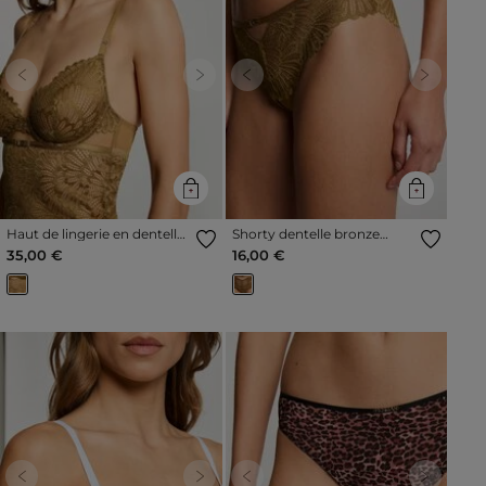
Previous
Next
Previous
Next
Haut de lingerie en dentelle
Shorty dentelle bronze
bronze femme
femme
35,00 €
16,00 €
Previous
Next
Previous
Next