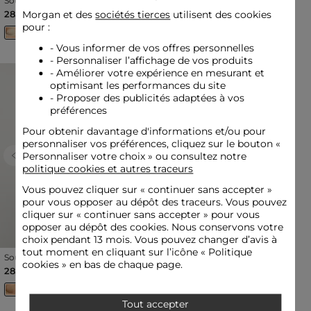
Soutien-gorge avec coques
Shorty dentelle blanc
beige femme
femme
28,50 €
15,00 €
Morgan et des
sociétés tierces
utilisent des cookies
pour :
- Vous informer de vos offres personnelles
- Personnaliser l’affichage de vos produits
- Améliorer votre expérience en mesurant et
optimisant les performances du site
- Proposer des publicités adaptées à vos
préférences
Pour obtenir davantage d'informations et/ou pour
personnaliser vos préférences, cliquez sur le bouton «
Personnaliser votre choix » ou consultez notre
Previous
Next
Previous
Next
politique cookies et autres traceurs
Vous pouvez cliquer sur «
continuer sans accepter
»
pour vous opposer au dépôt des traceurs. Vous pouvez
cliquer sur « continuer sans accepter » pour vous
opposer au dépôt des cookies. Nous conservons votre
choix pendant 13 mois. Vous pouvez changer d’avis à
tout moment en cliquant sur l’icône « Politique
Soutien-gorge avec coques
Brassière fines bretelles
cookies » en bas de chaque page.
jaune or femme
beige femme
28,50 €
28,50 €
Tout accepter