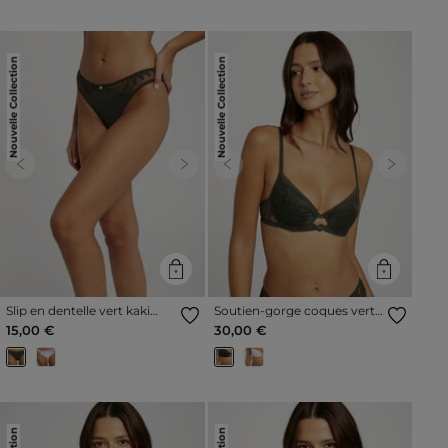
Nouvelle Collection
Nouvelle Collection
Previous
Next
Previous
Next
Slip en dentelle vert kaki
Soutien-gorge coques vert
femme
kaki femme
15,00 €
30,00 €