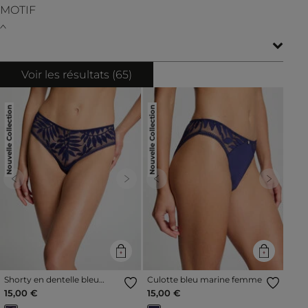
MOTIF
Voir les résultats (
65
)
Nouvelle Collection
Nouvelle Collection
Previous
Next
Previous
Next
Shorty en dentelle bleu
Culotte bleu marine femme
marine femme
15,00 €
15,00 €