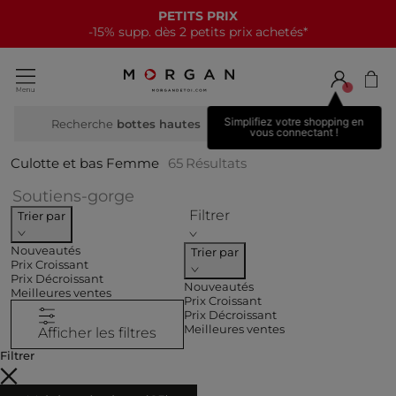
NOUVELLE COLLECTION
15€ offerts tous les 70€*
Simplifiez votre shopping en
Recherche
vous connectant !
Culotte et bas Femme
65
Résultats
Affiner par CATEGORIES : Soutie
Soutiens-gorge
Filtrer
Trier par
Nouveautés
Trier par
Prix Croissant
Prix Décroissant
Nouveautés
Meilleures ventes
Prix Croissant
Prix Décroissant
Meilleures ventes
Afficher les filtres
Filtrer