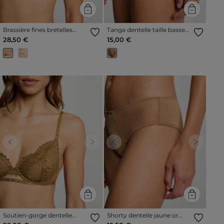
Brassière fines bretelles
Tanga dentelle taille basse
jaune or femme
bronze femme
28,50 €
15,00 €
Previous
Next
Previous
Next
Soutien-gorge dentelle
Shorty dentelle jaune or
bronze femme
femme