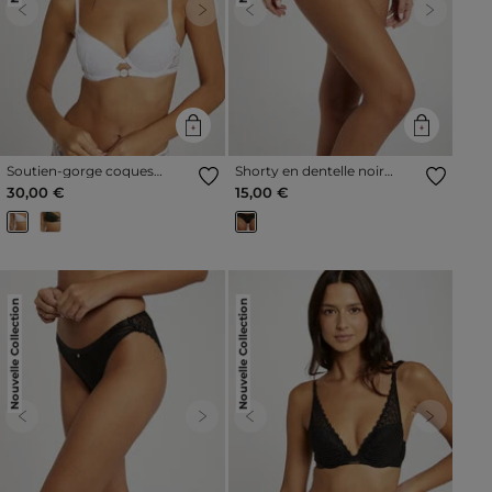
Previous
Next
Previous
Next
Soutien-gorge coques
Shorty en dentelle noir
blanc femme
femme
30,00 €
15,00 €
Nouvelle Collection
Nouvelle Collection
Previous
Next
Previous
Next