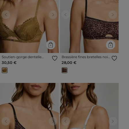
Previous
Next
Previous
Next
Soutien-gorge dentelle
Brassière fines bretelles noir
bronze femme
femme
30,50 €
28,00 €
Previous
Next
Previous
Next