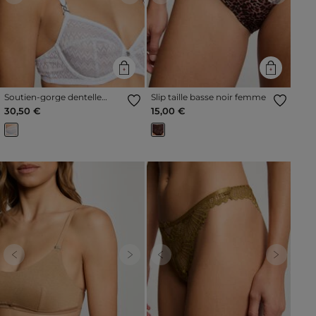
Soutien-gorge dentelle
Slip taille basse noir femme
blanc femme
30,50 €
15,00 €
Previous
Next
Previous
Next