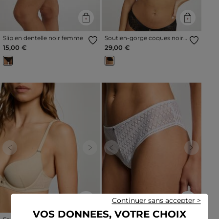
Slip en dentelle noir femme
Soutien-gorge coques noir
femme
15,00 €
29,00 €
Previous
Next
Previous
Next
Continuer sans accepter >
VOS DONNEES, VOTRE CHOIX