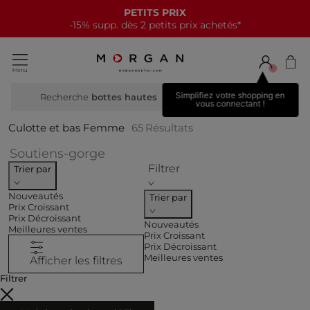
NOUVELLE COLLECTION
15€ offerts tous les 70€*
Simplifiez votre shopping en
Recherche
vous connectant !
Culotte et bas Femme
65
Résultats
Affiner par CATEGORIES : Soutie
Soutiens-gorge
Filtrer
Trier par
Nouveautés
Trier par
Prix Croissant
Prix Décroissant
Nouveautés
Meilleures ventes
Prix Croissant
Prix Décroissant
Meilleures ventes
Afficher les filtres
Filtrer