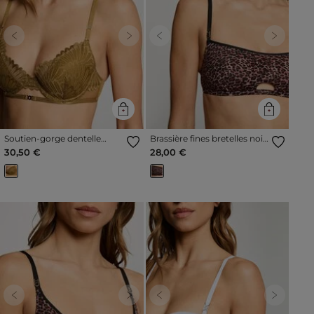
Previous
Next
Previous
Next
Soutien-gorge dentelle
Brassière fines bretelles noir
bronze femme
femme
30,50 €
28,00 €
Previous
Next
Previous
Next