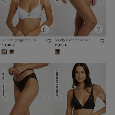
Previous
Next
Previous
Next
Soutien-gorge coques
Shorty en dentelle noir
blanc femme
femme
30,00 €
15,00 €
Nouvelle Collection
Nouvelle Collection
Previous
Next
Previous
Next