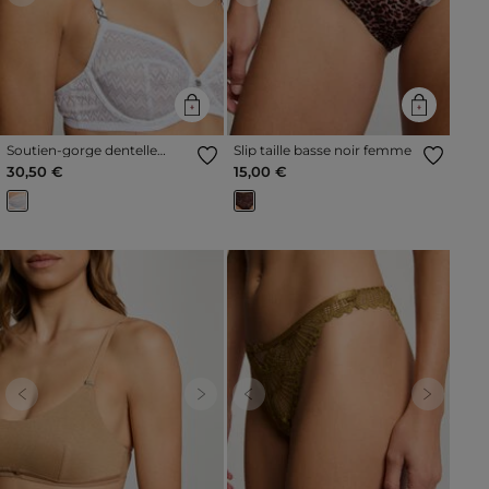
Soutien-gorge dentelle
Slip taille basse noir femme
blanc femme
30,50 €
15,00 €
Previous
Next
Previous
Next