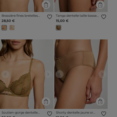
Brassière fines bretelles
Tanga dentelle taille basse
jaune or femme
bronze femme
28,50 €
15,00 €
Previous
Next
Previous
Next
Soutien-gorge dentelle
Shorty dentelle jaune or
bronze femme
femme