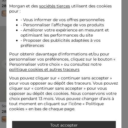
Soutien-gorge avec coques
Shorty dentelle blanc
beige femme
femme
28,50 €
15,00 €
Morgan et des
sociétés tierces
utilisent des cookies
pour :
- Vous informer de vos offres personnelles
- Personnaliser l’affichage de vos produits
- Améliorer votre expérience en mesurant et
optimisant les performances du site
- Proposer des publicités adaptées à vos
préférences
Pour obtenir davantage d'informations et/ou pour
personnaliser vos préférences, cliquez sur le bouton «
Personnaliser votre choix » ou consultez notre
Previous
Next
Previous
Next
politique cookies et autres traceurs
Vous pouvez cliquer sur «
continuer sans accepter
»
pour vous opposer au dépôt des traceurs. Vous pouvez
cliquer sur « continuer sans accepter » pour vous
opposer au dépôt des cookies. Nous conservons votre
choix pendant 13 mois. Vous pouvez changer d’avis à
tout moment en cliquant sur l’icône « Politique
Soutien-gorge avec coques
Brassière fines bretelles
cookies » en bas de chaque page.
jaune or femme
beige femme
28,50 €
28,50 €
Tout accepter