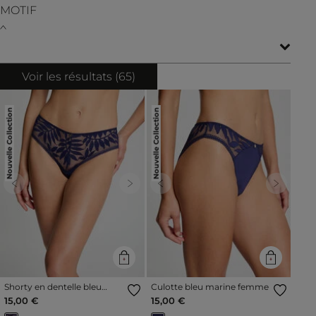
MOTIF
Voir les résultats (
65
)
Nouvelle Collection
Nouvelle Collection
Previous
Next
Previous
Next
Shorty en dentelle bleu
Culotte bleu marine femme
marine femme
15,00 €
15,00 €