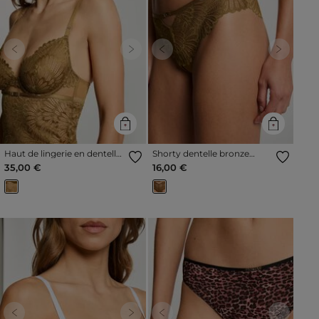
Previous
Next
Previous
Next
Haut de lingerie en dentelle
Shorty dentelle bronze
bronze femme
femme
35,00 €
16,00 €
Previous
Next
Previous
Next