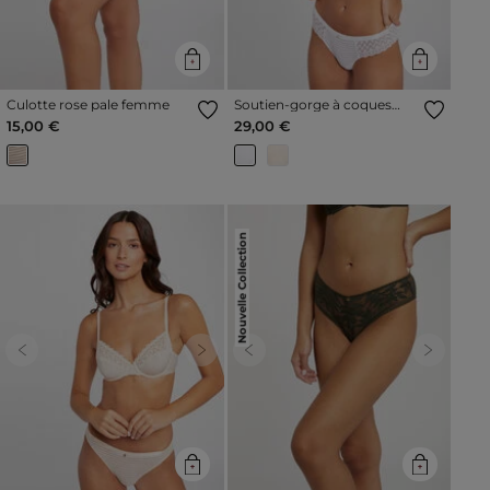
Culotte rose pale femme
Soutien-gorge à coques
blanc femme
15,00 €
29,00 €
Nouvelle Collection
Previous
Next
Previous
Next