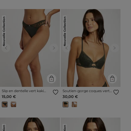
Nouvelle Collection
Nouvelle Collection
Previous
Next
Previous
Next
Slip en dentelle vert kaki
Soutien-gorge coques vert
femme
kaki femme
15,00 €
30,00 €