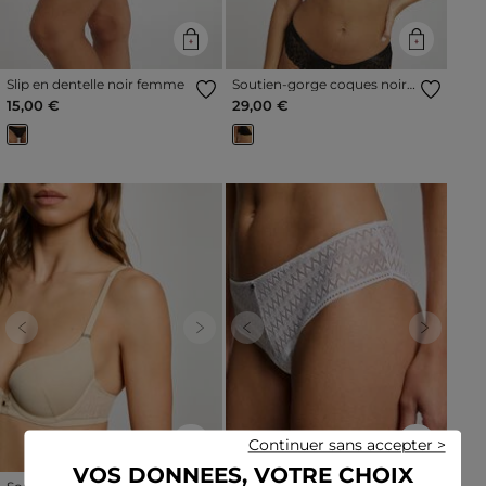
Slip en dentelle noir femme
Soutien-gorge coques noir
femme
15,00 €
29,00 €
Previous
Next
Previous
Next
Continuer sans accepter >
VOS DONNEES, VOTRE CHOIX