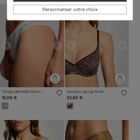
Personnaliser votre choix
Previous
Next
Previous
Next
Tanga dentelle blanc
Soutien-gorge fines
femme
bretelles noir femme
15,00 €
32,50 €