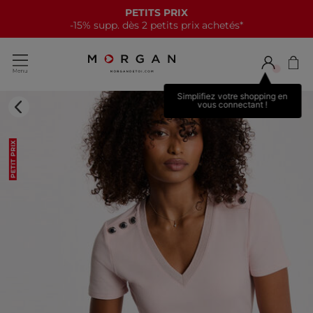
PETITS PRIX
-15% supp. dès 2 petits prix achetés*
Simplifiez votre shopping en
vous connectant !
PETIT PRIX