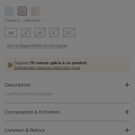
selected
Couleur :
rose clair
XS
S
M
L
XL
Voir la disponibilité en boutique
Gagnez
19 coeurs grâce à ce produit
Connectez-vous ou inscrivez-vous
Description
T-shirt manches courtes
Coupe droite
Col en V
Manches courtes
Composition & Entretien
Effet côtelé
Boutons décoratifs aux épaules
Référence : 32536301013681126 251-DOMANI
Livraison & Retour
Catégorie :
T-shirts imprimés femme