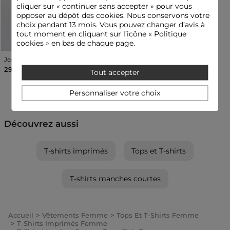
cliquer sur « continuer sans accepter » pour vous
opposer au dépôt des cookies. Nous conservons votre
choix pendant 13 mois. Vous pouvez changer d’avis à
tout moment en cliquant sur l’icône « Politique
cookies » en bas de chaque page.
Jean large taille haute noir femme
29,00 €
Tout accepter
Personnaliser votre choix
Découvrez aussi
T-shirts imprimés
Tops et T-shirts
T-shirts manches courtes
Accueil
Vêtements Femme
Tops Et T-Shirts Femme
T-Shirts Imprimés Femme