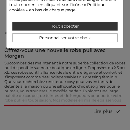
Vous avez vu
4
articles sur
4
tout moment en cliquant sur l’icône « Politique
cookies » en bas de chaque page.
PRÊTE À CRAQUER ?
Tout accepter
Accueil
Vêtements Femme
Robes Femme
Robes Pull Femme
Personnaliser votre choix
Offrez-vous une nouvelle robe pull avec
Morgan
Succombez dès maintenant à notre superbe collection de robes
pull disponible sur notre boutique en ligne. Proposées du XS au
XL, ces robes sont l’alliance idéale entre élégance et confort, et
s’imposent comme des indispensables du dressing féminin.
Que vous recherchiez une tenue cosy pour vos instants de
détente à la maison ou une silhouette chic et soignée pour le
bureau, vous trouverez le modèle parfait. Explorez une large
palette de coupes, de teintes et de longueurs pour porter votre
robe pull en toute saison. Nos modèles en maille épaisse vous
assurent chaleur et confort au quotidien. Commandez-les
facilement en quelques clics !
Lire plus
Des robes pull décontractées et confortables
Découvrez une gamme de robes pull à la fois casual et