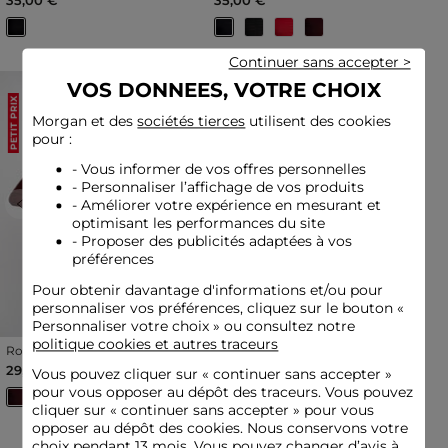
Continuer sans accepter >
VOS DONNEES, VOTRE CHOIX
PETIT PRIX
PETIT PRIX
Morgan et des
sociétés tierces
utilisent des cookies
pour :
- Vous informer de vos offres personnelles
- Personnaliser l’affichage de vos produits
- Améliorer votre expérience en mesurant et
Previous
Next
Previous
Next
optimisant les performances du site
- Proposer des publicités adaptées à vos
préférences
Pour obtenir davantage d'informations et/ou pour
personnaliser vos préférences, cliquez sur le bouton «
Personnaliser votre choix » ou consultez notre
politique cookies et autres traceurs
Robe ajustée col roulé fine
Robe pull longue droite à
maille violet foncé femme
rayures marron cognac
29,00 €
39,00 €
Vous pouvez cliquer sur «
continuer sans accepter
»
femme
pour vous opposer au dépôt des traceurs. Vous pouvez
cliquer sur « continuer sans accepter » pour vous
opposer au dépôt des cookies. Nous conservons votre
choix pendant 13 mois. Vous pouvez changer d’avis à