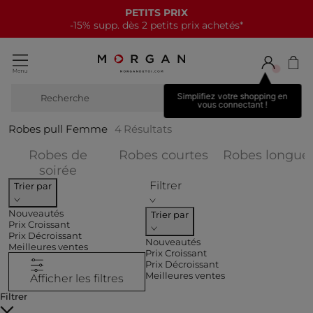
PETITS PRIX
-15% supp. dès 2 petits prix achetés*
Simplifiez votre shopping en
Recherche
bot
vous connectant !
Robes pull Femme
4
Résultats
Affiner par CAT
Robes de
Robes courtes
Robes longue
Affiner par CATEGORIES : Robes de so
soirée
Filtrer
Trier par
Nouveautés
Trier par
Prix Croissant
Prix Décroissant
Nouveautés
Meilleures ventes
Prix Croissant
Prix Décroissant
Meilleures ventes
Afficher les filtres
Filtrer