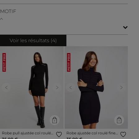
MOTIF
Voir les résultats (
4
)
PETIT PRIX
PETIT PRIX
Previous
Next
Previous
Next
Robe pull ajustée col roulé
Robe ajustée col roulé fine
et boutons noir femme
maille bleu marine femme
35,00 €
35,00 €