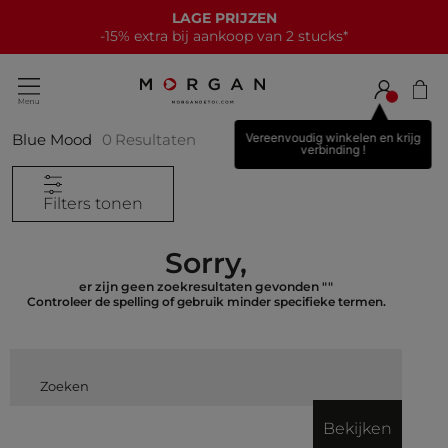
LAGE PRIJZEN
-15% extra bij aankoop van 2 stucks*
Blue Mood
0
Resultaten
Vereenvoudig winkelen en krijg
verbinding !
Filters tonen
Sorry,
er zijn geen zoekresultaten gevonden
""
Controleer de spelling of gebruik minder specifieke termen.
global.searchcatalog
Bekijken