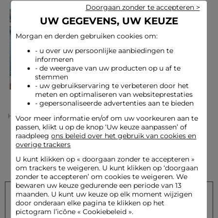
Doorgaan zonder te accepteren >
UW GEGEVENS, UW KEUZE
Morgan en derden gebruiken cookies om:
- u over uw persoonlijke aanbiedingen te
informeren
- de weergave van uw producten op u af te
stemmen
- uw gebruikservaring te verbeteren door het
meten en optimaliseren van websiteprestaties
- gepersonaliseerde advertenties aan te bieden
Home
Het Merk Femme
Trends
Blue Mood
Voor meer informatie en/of om uw voorkeuren aan te
passen, klikt u op de knop ‘Uw keuze aanpassen’ of
raadpleeg
ons beleid over het gebruik van cookies en
overige trackers
U kunt klikken op «
doorgaan zonder te accepteren
»
om trackers te weigeren. U kunt klikken op ‘doorgaan
zonder te accepteren’ om cookies te weigeren. We
bewaren uw keuze gedurende een periode van 13
maanden. U kunt uw keuze op elk moment wijzigen
door onderaan elke pagina te klikken op het
Schrijf u in op onze nieuwsbrief en ontvang onze speciale
pictogram l’icône « Cookiebeleid ».
aanbiedingen