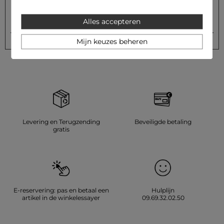
Alles accepteren
Versturen
Uw e-mailadres
Mijn keuzes beheren
Levering en Terugzending
Beveiligde betaling
gratis
E-reservering: pas en betaal een
Hulplijn
artikel in de winkelessayer
09.69.32.02.50