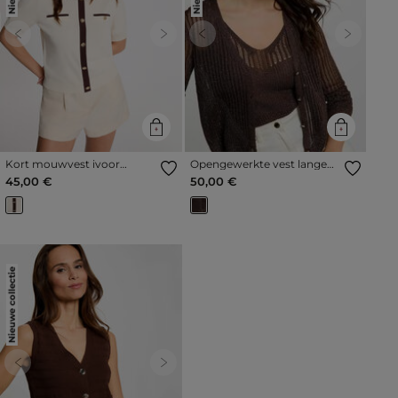
Previous
Next
Previous
Next
Kort mouwvest ivoor
Opengewerkte vest lange
vrouw
mouwen donker bruin
45,00 €
50,00 €
vrouw
Nieuwe collectie
Previous
Next