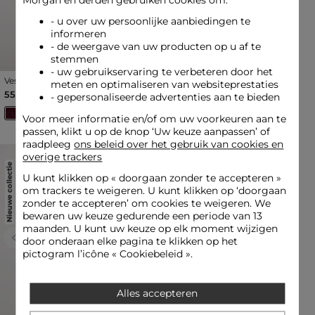
Morgan en derden gebruiken cookies om:
- u over uw persoonlijke aanbiedingen te
informeren
- de weergave van uw producten op u af te
stemmen
- uw gebruikservaring te verbeteren door het
Vest met lange mouwen en
Vest met lange mouwen en
meten en optimaliseren van websiteprestaties
reverskraag pruim vrouw
reverskraag zwart vrouw
55,00 €
55,00 €
- gepersonaliseerde advertenties aan te bieden
Voor meer informatie en/of om uw voorkeuren aan te
passen, klikt u op de knop ‘Uw keuze aanpassen’ of
raadpleeg
ons beleid over het gebruik van cookies en
overige trackers
Nieuwe collectie
Nieuwe collectie
U kunt klikken op «
doorgaan zonder te accepteren
»
om trackers te weigeren. U kunt klikken op ‘doorgaan
zonder te accepteren’ om cookies te weigeren. We
bewaren uw keuze gedurende een periode van 13
maanden. U kunt uw keuze op elk moment wijzigen
door onderaan elke pagina te klikken op het
Previous
Next
Previous
Next
pictogram l’icône « Cookiebeleid ».
Alles accepteren