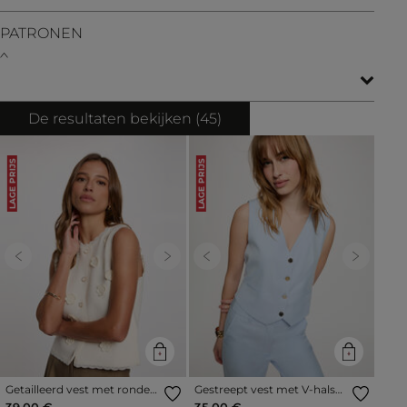
PATRONEN
De resultaten bekijken (
45
)
LAGE PRIJS
LAGE PRIJS
Previous
Next
Previous
Next
Getailleerd vest met ronde
Gestreept vest met V-hals
hals ivoor vrouw
hemelsblauw vrouw
39,00 €
35,00 €