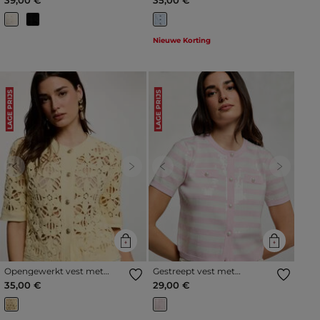
Nieuwe Korting
LAGE PRIJS
LAGE PRIJS
Previous
Next
Previous
Next
Opengewerkt vest met
Gestreept vest met
ronde hals pastel geel
pailletten roze vrouw
35,00 €
29,00 €
vrouw