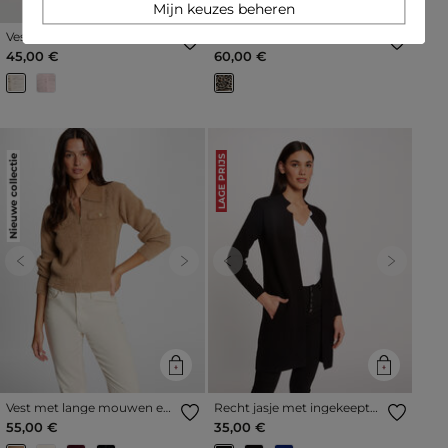
Mijn keuzes beheren
Vest met lange mouwen
Vest met lange mouwen
ivoor vrouw
met print beige vrouw
45,00 €
60,00 €
Nieuwe collectie
LAGE PRIJS
Previous
Next
Previous
Next
Vest met lange mouwen en
Recht jasje met ingekeepte
reverskraag camel vrouw
kraag donkergrijs vrouw
55,00 €
35,00 €