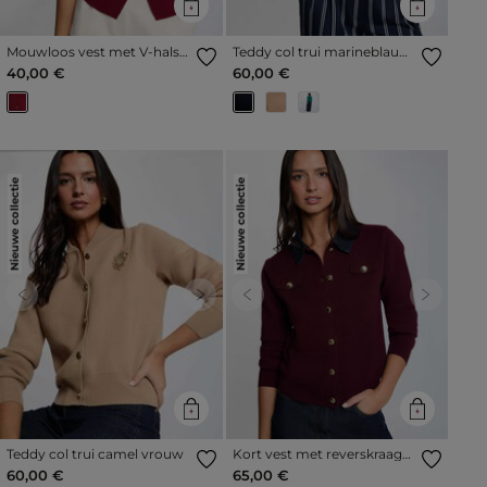
Mouwloos vest met V-hals
Teddy col trui marineblauw
bordeaux vrouw
vrouw
40,00 €
60,00 €
Nieuwe collectie
Nieuwe collectie
Previous
Next
Previous
Next
Teddy col trui camel vrouw
Kort vest met reverskraag
pruim vrouw
60,00 €
65,00 €