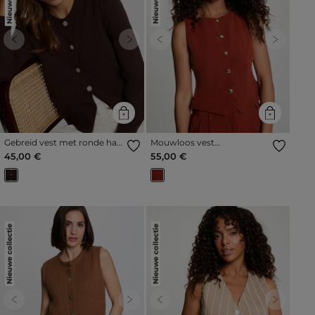
Previous
Next
Previous
Next
Gebreid vest met ronde hals
Mouwloos vest
donker bruin vrouw
cognacbruin vrouw
45,00 €
55,00 €
Nieuwe collectie
Nieuwe collectie
Previous
Next
Previous
Next