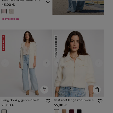
lichtroze vrouw
45,00 €
Topverkopen
Nieuwe collectie
LAGE PRIJS
Previous
Next
Previous
Next
Lang donzig gebreid vest
Vest met lange mouwen en
ivoor vrouw
reverskraag ivoor vrouw
25,00 €
55,00 €