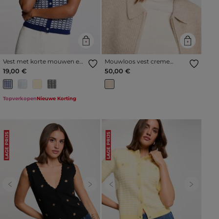
Vest met korte mouwen en
Mouwloos vest creme
print marineblauw vrouw
vrouw
19,00 €
50,00 €
Topverkopen
Nieuwe Korting
LAGE PRIJS
LAGE PRIJS
Previous
Next
Previous
Next