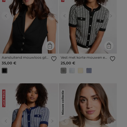
Previous
Next
Previous
Next
Aansluitend mouwloos gilet
Vest met korte mouwen en
zwart vrouw
print zwart vrouw
35,00 €
25,00 €
Nieuwe collectie
LAGE PRIJS
Previous
Next
Previous
Next