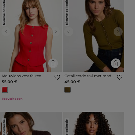
Nieuwe collectie
Nieuwe collectie
Previous
Next
Previous
Next
Mouwloos vest fel red
Getailleerde trui met ronde
vrouw
hals olijfgroen vrouw
55,00 €
45,00 €
Topverkopen
Nieuwe collectie
Nieuwe collectie