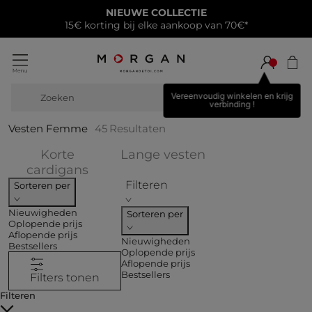
NIEUWE COLLECTIE
15€ korting bij elke aankoop van 70€*
Vereenvoudig winkelen en krijg
Zoeken
breiwe
verbinding !
Vesten Femme
45
Resultaten
Verfijnen op CO
Korte
Lange vesten
Verfijnen op COLLECTIES: Korte ca
cardigans
Filteren
Sorteren per
Nieuwigheden
Sorteren per
Oplopende prijs
Aflopende prijs
Nieuwigheden
Bestsellers
Oplopende prijs
Aflopende prijs
Bestsellers
Filters tonen
Filteren