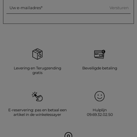
zonder stoom te gebruiken, aangezien dit sterk wordt
Versturen
Uw e-mailadres
afgeraden. Gebruik geen wasdroger, dit wordt eveneens sterk
afgeraden.
Referentie: 32536311062711222 262-MIRO
Categorie :
Korte cardigans vrouw
Kleur :
Korte cardigans vrouw ecru
Levering en Terugzending
Beveiligde betaling
gratis
E-reservering: pas en betaal een
Hulplijn
artikel in de winkelessayer
09.69.32.02.50