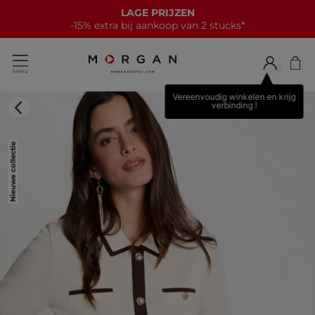
LAGE PRIJZEN
-15% extra bij aankoop van 2 stucks*
Vereenvoudig winkelen en krijg
verbinding !
Nieuwe collectie