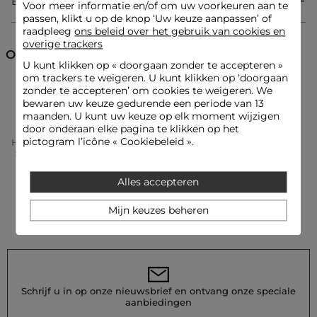
Bezorging & Retourzending
Voor meer informatie en/of om uw voorkeuren aan te
Recht vest
passen, klikt u op de knop ‘Uw keuze aanpassen’ of
Reverskraag
raadpleeg
ons beleid over het gebruik van cookies en
Korte mouwen
overige trackers
Knopen
Ontdek ook
U kunt klikken op «
doorgaan zonder te accepteren
»
om trackers te weigeren. U kunt klikken op ‘doorgaan
zonder te accepteren’ om cookies te weigeren. We
Korte cardigans
Vesten
Look ideeën
bewaren uw keuze gedurende een periode van 13
Het rechte vest met reverskraag en knopen combineert
maanden. U kunt uw keuze op elk moment wijzigen
perfect met een vloeiende broek met hoge taille en elegante
door onderaan elke pagina te klikken op het
sandalen voor een verfijnde uitstraling.
pictogram l’icône « Cookiebeleid ».
Home
Kleding Vrouw
Vesten Femme
Korte Cardigans Femme
Kort Mouwvest Ivoor Vrouw
Dit gestructureerde vest wordt ideaal gedragen op een
Alles accepteren
nauwsluitende kokerrok, gecombineerd met een
minimalistische tas om uw silhouet op een moderne manier
Mijn keuzes beheren
te accentueren.
Onderhoudsadvies
Was uw vest op 30°C in een ultra-delicaat programma om de
Schrijf u in op onze nieuwsbrief en ontvang onze speciale
kwaliteit van het breisel te behouden. Strijken wordt sterk
aanbiedingen
aanbevolen: doe dit op lage temperatuur (maximaal 110°) en