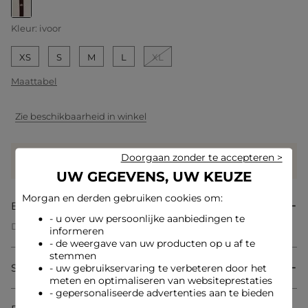
geselecteerd
Kleur:
ivoor
XS
S
M
L
XL
Maattabel
Zie beschikbaarheid in winkel
Verdien
45 hartjes met dit product
Doorgaan zonder te accepteren >
Log in of registreer
UW GEGEVENS, UW KEUZE
Morgan en derden gebruiken cookies om:
Beschrijving
- u over uw persoonlijke aanbiedingen te
Dit rechte vest belichaamt moderne elegantie met zijn
informeren
gestructureerde reverskraag. De knopen zorgen voor een
- de weergave van uw producten op u af te
verfijnde afwerking en benadrukken het geraffineerde
stemmen
karakter van het kledingstuk. De tijdloze snit past harmonieus
Samenstelling & onderhoud
- uw gebruikservaring te verbeteren door het
bij alle lichaamsvormen, waardoor dit model een onmisbaar
meten en optimaliseren van websiteprestaties
item is in de vrouwelijke garderobe.
- gepersonaliseerde advertenties aan te bieden