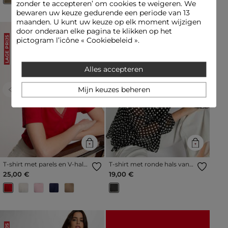
zonder te accepteren’ om cookies te weigeren. We
bewaren uw keuze gedurende een periode van 13
maanden. U kunt uw keuze op elk moment wijzigen
door onderaan elke pagina te klikken op het
LAGE PRIJS
LAGE PRIJS
pictogram l’icône « Cookiebeleid ».
Alles accepteren
Mijn keuzes beheren
Previous
Next
Previous
Next
T-shirt met parels en V-hals
T-shirt met ronde hals van
rood vrouw
voile zwart vrouw
25,00 €
19,00 €