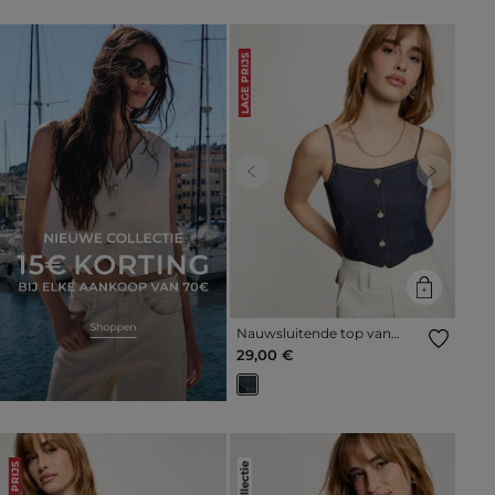
LAGE PRIJS
Previous
Next
Nauwsluitende top van
denim ruw denim vrouw
29,00 €
LAGE PRIJS