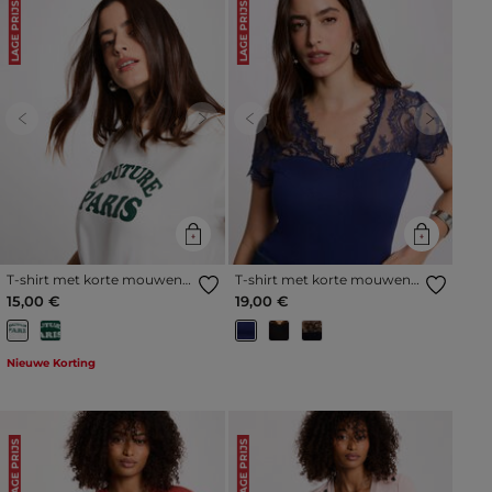
LAGE PRIJS
LAGE PRIJS
Previous
Next
Previous
Next
T-shirt met korte mouwen
T-shirt met korte mouwen
helder wit vrouw
van kant marineblauw
15,00 €
19,00 €
vrouw
Nieuwe Korting
LAGE PRIJS
LAGE PRIJS