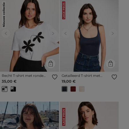
Nieuwe collectie
LAGE PRIJS
Previous
Next
Previous
Next
Recht T-shirt met ronde
Getailleerd T-shirt met
hals helder wit vrouw
ronde hals marineblauw
35,00 €
19,00 €
vrouw
LAGE PRIJS