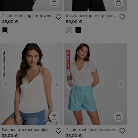
T-shirt met lange mouwen
Mouwloze top met plooien
en kant zwart vrouw
helder wit vrouw
45,00 €
50,00 €
Nieuwe collectie
LAGE PRIJS
Previous
Next
Previous
Next
Satijnen top met bandjes
T-shirt met korte mouwen
ivoor vrouw
helder wit vrouw
35,00 €
25,00 €