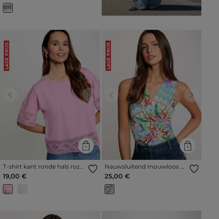
LAGE PRIJS
LAGE PRIJS
Previous
Next
Previous
Next
T-shirt kant ronde hals roze
Nauwsluitend mouwloos T-
vrouw
shirt meerkleurig vrouw
19,00 €
25,00 €