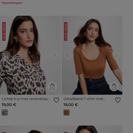
Topverkopen
LAGE PRIJS
LAGE PRIJS
Previous
Next
Previous
Next
Lichte trui met reverskraag
Getailleerd T-shirt met
meerkleurig vrouw
boothals camel vrouw
19,00 €
19,00 €