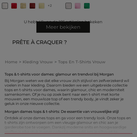
+2
U hebt
48
van de
185
artikelen bekeken
Meer bekijken
PRÊTE À CRAQUER ?
Home
Kleding Vrouw
Tops En T-Shirts Vrouw
Tops & t-shirts voor dames: glamour en trendvol bij Morgan
Bij Morgan weten we dat elke vrouw zich stijlvol en zelfverzekerd wil
voelen in haar kleding. Daarom bieden we een uitgebreide collectie
tops en t-shirts voor dames, waarin glamour, chic en moderniteit
samenkomen. Of je nu op zoek bent naar een t-shirt met korte
mouwen, een mouwloze top of een trendy body, je vindt zeker je
geluk in onze nieuwe collectie.
Morgan dames tops & t-shirts: De essentie van vrouwelijke stijl
Ontdek al onze dames tops en ga voor een trendy look. Onze tops en
t-shirts zijn ontworpen om een vleugje glamour en chic aan je
garderobe toe te voegen. Dankzij moderne snits en hoogwaardige
stoffen is elke stuk in onze collectie gemaakt om je silhouet te
flatteren en je vrouwelijkheid te benadrukken.