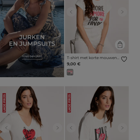
Previous
Next
T-shirt met korte mouwen
helder wit vrouw
9,00 €
LAGE PRIJS
LAGE PRIJS
Previous
Next
Previous
Next