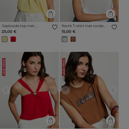
Geplooide top met
Recht T-shirt met ronde
opstaande kraag jute vrouw
hals helder wit vrouw
25,00 €
15,00 €
LAGE PRIJS
LAGE PRIJS
Previous
Next
Previous
Next