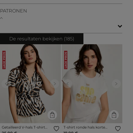
PATRONEN
De resultaten bekijken (
185
)
LAGE PRIJS
LAGE PRIJS
Previous
Next
Previous
Next
Getailleerd V-hals T-shirt
T-shirt ronde hals korte
meerkleurig vrouw
mouwen helder wit vrouw
25,00 €
19,00 €