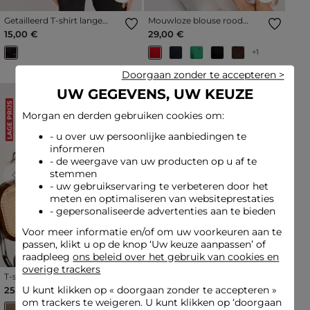
Getailleerd T-shirt lange
Mouwloze blouse rood
mouwen meerkleurig
vrouw
15,00 €
29,00 €
vrouw
+1
Doorgaan zonder te accepteren >
UW GEGEVENS, UW KEUZE
LAGE PRIJS
LAGE PRIJS
Morgan en derden gebruiken cookies om:
- u over uw persoonlijke aanbiedingen te
informeren
- de weergave van uw producten op u af te
stemmen
Previous
Next
Previous
Next
- uw gebruikservaring te verbeteren door het
meten en optimaliseren van websiteprestaties
- gepersonaliseerde advertenties aan te bieden
Voor meer informatie en/of om uw voorkeuren aan te
passen, klikt u op de knop ‘Uw keuze aanpassen’ of
raadpleeg
ons beleid over het gebruik van cookies en
overige trackers
T-shirt met korte mouwen
Getailleerde V-hals tanktop
brons vrouw
helder wit vrouw
U kunt klikken op «
doorgaan zonder te accepteren
»
25,00 €
19,00 €
om trackers te weigeren. U kunt klikken op ‘doorgaan