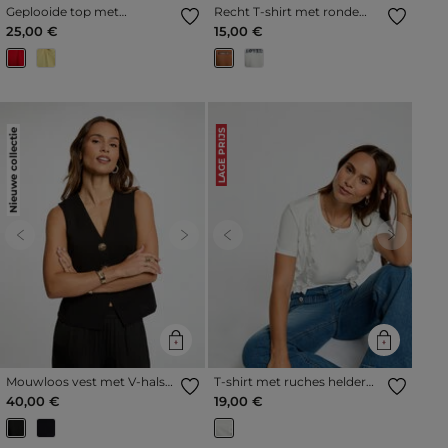
Geplooide top met
Recht T-shirt met ronde
opstaande kraag rood
hals camel vrouw
25,00 €
15,00 €
vrouw
Nieuwe collectie
LAGE PRIJS
Previous
Next
Previous
Next
Mouwloos vest met V-hals
T-shirt met ruches helder
zwart vrouw
wit vrouw
40,00 €
19,00 €