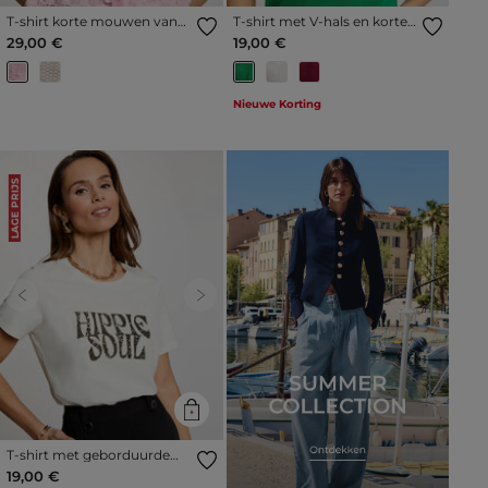
T-shirt korte mouwen van
T-shirt met V-hals en korte
kant roze vrouw
mouwen weide groen
29,00 €
19,00 €
vrouw
Nieuwe Korting
LAGE PRIJS
Previous
Next
T-shirt met geborduurde
pailletten helder wit vrouw
19,00 €