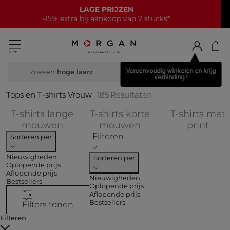
NIEUWE COLLECTIE
15€ korting bij elke aankoop van 70€*
Vereenvoudig winkelen en krijg
Zoeken
breiwe
verbinding !
Tops en T-shirts Vrouw
185
Resultaten
T-shirts lange
T-shirts korte
T-shirts met
Verfijnen op COLLECTIES: T-shirts
Verfijnen op COLLE
Verf
mouwen
mouwen
print
Filteren
Sorteren per
Nieuwigheden
Sorteren per
Oplopende prijs
Aflopende prijs
Nieuwigheden
Bestsellers
Oplopende prijs
Aflopende prijs
Bestsellers
Filters tonen
Filteren