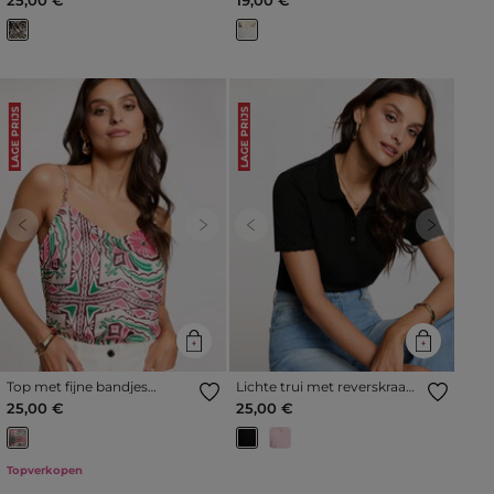
LAGE PRIJS
LAGE PRIJS
Previous
Next
Previous
Next
Top met fijne bandjes
Lichte trui met reverskraag
meerkleurig vrouw
zwart vrouw
25,00 €
25,00 €
Topverkopen