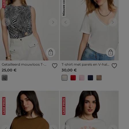
Nieuwe collectie
Previous
Next
Previous
Next
Getailleerd mouwloos T-
T-shirt met parels en V-hals
shirt meerkleurig vrouw
helder wit vrouw
25,00 €
30,00 €
LAGE PRIJS
LAGE PRIJS