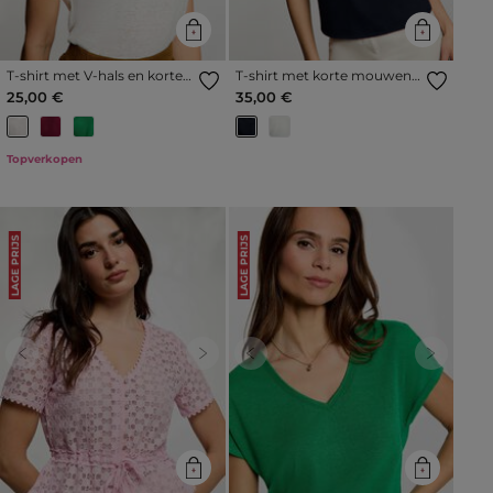
T-shirt met V-hals en korte
T-shirt met korte mouwen
mouwen helder wit vrouw
marineblauw vrouw
25,00 €
35,00 €
Topverkopen
LAGE PRIJS
LAGE PRIJS
Previous
Next
Previous
Next