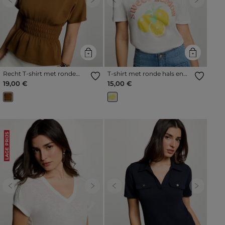
Previous
Next
Previous
Next
Recht T-shirt met ronde
T-shirt met ronde hals en
hals camel vrouw
print helder wit vrouw
19,00 €
15,00 €
LAGE PRIJS
Previous
Next
Previous
Next