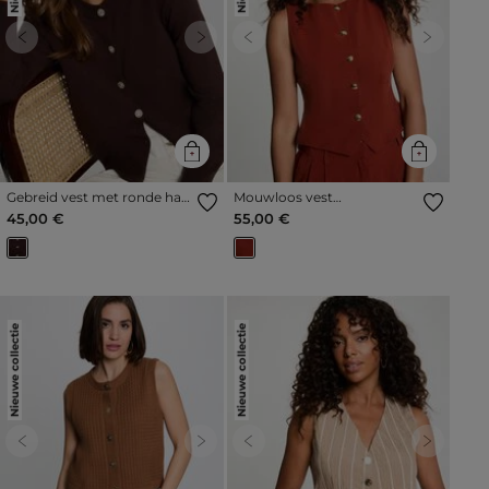
Previous
Next
Previous
Next
Gebreid vest met ronde hals
Mouwloos vest
donker bruin vrouw
cognacbruin vrouw
45,00 €
55,00 €
Nieuwe collectie
Nieuwe collectie
Previous
Next
Previous
Next