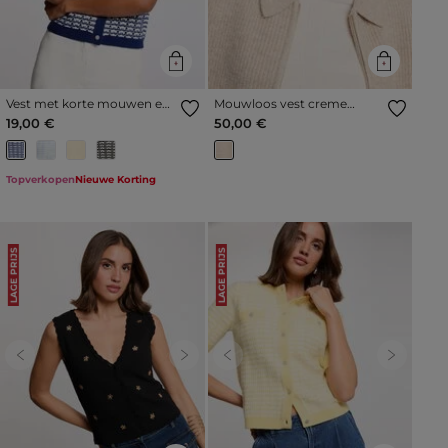
Vest met korte mouwen en
Mouwloos vest creme
print marineblauw vrouw
vrouw
19,00 €
50,00 €
Topverkopen
Nieuwe Korting
LAGE PRIJS
LAGE PRIJS
Previous
Next
Previous
Next