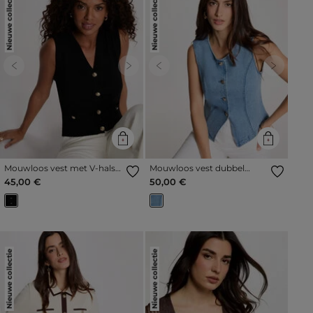
Nieuwe collectie
Nieuwe collectie
Previous
Next
Previous
Next
Mouwloos vest met V-hals
Mouwloos vest dubbel
zwart vrouw
stone washed denim vrouw
45,00 €
50,00 €
Nieuwe collectie
Nieuwe collectie