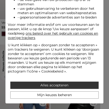
stemmen
- uw gebruikservaring te verbeteren door het
meten en optimaliseren van websiteprestaties
- gepersonaliseerde advertenties aan te bieden
Vest met lange mouwen en
Vest met lange mouwen en
Voor meer informatie en/of om uw voorkeuren aan te
reverskraag pruim vrouw
reverskraag zwart vrouw
55,00 €
55,00 €
passen, klikt u op de knop ‘Uw keuze aanpassen’ of
raadpleeg
ons beleid over het gebruik van cookies en
overige trackers
U kunt klikken op «
doorgaan zonder te accepteren
»
om trackers te weigeren. U kunt klikken op ‘doorgaan
Nieuwe collectie
Nieuwe collectie
zonder te accepteren’ om cookies te weigeren. We
bewaren uw keuze gedurende een periode van 13
maanden. U kunt uw keuze op elk moment wijzigen
door onderaan elke pagina te klikken op het
pictogram l’icône « Cookiebeleid ».
Previous
Next
Previous
Next
Alles accepteren
Mijn keuzes beheren