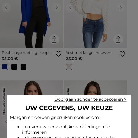
Previous
Next
Previous
Next
Recht jasje met ingekeepte
Vest met lange mouwen
kraag bleu electrique vrouw
ivoor vrouw
35,00 €
25,00 €
Nieuwe collectie
Nieuwe collectie
Doorgaan zonder te accepteren >
UW GEGEVENS, UW KEUZE
Morgan en derden gebruiken cookies om:
Previous
Next
Previous
Next
- u over uw persoonlijke aanbiedingen te
informeren
- de weergave van uw producten op u af te