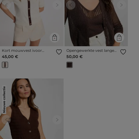
Previous
Next
Previous
Next
Kort mouwvest ivoor
Opengewerkte vest lange
vrouw
mouwen donker bruin
45,00 €
50,00 €
vrouw
Nieuwe collectie
Previous
Next