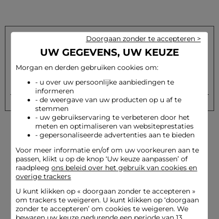
Doorgaan zonder te accepteren >
UW GEGEVENS, UW KEUZE
Schrijf u in op onze nieuwsbrief en ontvang onze speciale
aanbiedingen
Morgan en derden gebruiken cookies om:
- u over uw persoonlijke aanbiedingen te
Versturen
Uw e-mailadres
informeren
- de weergave van uw producten op u af te
stemmen
- uw gebruikservaring te verbeteren door het
meten en optimaliseren van websiteprestaties
- gepersonaliseerde advertenties aan te bieden
Voor meer informatie en/of om uw voorkeuren aan te
passen, klikt u op de knop ‘Uw keuze aanpassen’ of
raadpleeg
ons beleid over het gebruik van cookies en
overige trackers
Levering en Terugzending
Beveiligde betaling
gratis
U kunt klikken op «
doorgaan zonder te accepteren
»
om trackers te weigeren. U kunt klikken op ‘doorgaan
zonder te accepteren’ om cookies te weigeren. We
bewaren uw keuze gedurende een periode van 13