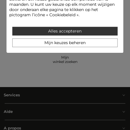
maanden. U kunt uw keuze op elk moment wijzigen
door onderaan elke pagina te klikken op het
pictogram l’icône « Cookiebeleid ».
E-reservering: pas en betaal een
Hulplijn
artikel in de winkelessayer
09.69.32.02.50
Alles accepteren
Mijn keuzes beheren
Mijn
winkel zoeken
Services
Aide
A propos