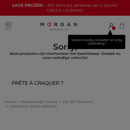
LAGE PRIJZEN
| -15% extra bij aankoop van 2 stucks*
GRATIS LEVERING
Vereenvoudig winkelen en krijg
verbinding !
Sorry,
deze producten zijn momenteel niet beschikbaar. Ontdek nu
onze volledige collectie!
PRÊTE À CRAQUER ?
Home
Accessoires Vrouw
Op Dit Moment
Collection Saint-Valentin