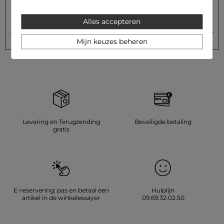
Alles accepteren
Versturen
Uw e-mailadres
Mijn keuzes beheren
Levering en Terugzending
Beveiligde betaling
gratis
E-reservering: pas en betaal een
Hulplijn
artikel in de winkelessayer
09.69.32.02.50