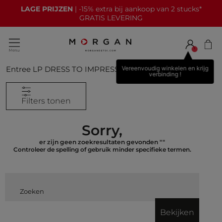
LAGE PRIJZEN
| -15% extra bij aankoop van 2 stucks*
GRATIS LEVERING
Entree LP DRESS TO IMPRESS
0
Resultaten
Vereenvoudig winkelen en krijg
verbinding !
Filters tonen
Sorry,
er zijn geen zoekresultaten gevonden
""
Controleer de spelling of gebruik minder specifieke termen.
global.searchcatalog
Bekijken