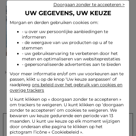
Doorgaan zonder te accepteren >
UW GEGEVENS, UW KEUZE
Morgan en derden gebruiken cookies om:
- u over uw persoonlijke aanbiedingen te
informeren
- de weergave van uw producten op u af te
stemmen
- uw gebruikservaring te verbeteren door het
meten en optimaliseren van websiteprestaties
- gepersonaliseerde advertenties aan te bieden
Home
Entree Lp Dress To Impress
Voor meer informatie en/of om uw voorkeuren aan te
passen, klikt u op de knop ‘Uw keuze aanpassen’ of
raadpleeg
ons beleid over het gebruik van cookies en
overige trackers
U kunt klikken op «
doorgaan zonder te accepteren
»
om trackers te weigeren. U kunt klikken op ‘doorgaan
zonder te accepteren’ om cookies te weigeren. We
bewaren uw keuze gedurende een periode van 13
maanden. U kunt uw keuze op elk moment wijzigen
door onderaan elke pagina te klikken op het
Schrijf u in op onze nieuwsbrief en ontvang onze speciale
pictogram l’icône « Cookiebeleid ».
aanbiedingen