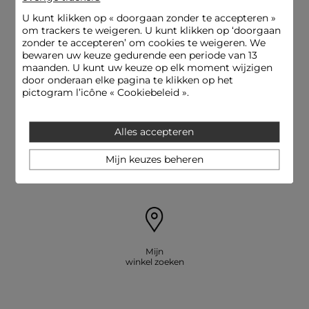
U kunt klikken op «
doorgaan zonder te accepteren
»
om trackers te weigeren. U kunt klikken op ‘doorgaan
zonder te accepteren’ om cookies te weigeren. We
bewaren uw keuze gedurende een periode van 13
Levering en Terugzending
Beveiligde betaling
maanden. U kunt uw keuze op elk moment wijzigen
gratis
door onderaan elke pagina te klikken op het
pictogram l’icône « Cookiebeleid ».
Alles accepteren
E-reservering: pas en betaal een
Hulplijn
Mijn keuzes beheren
artikel in de winkelessayer
09.69.32.02.50
Mijn
winkel zoeken