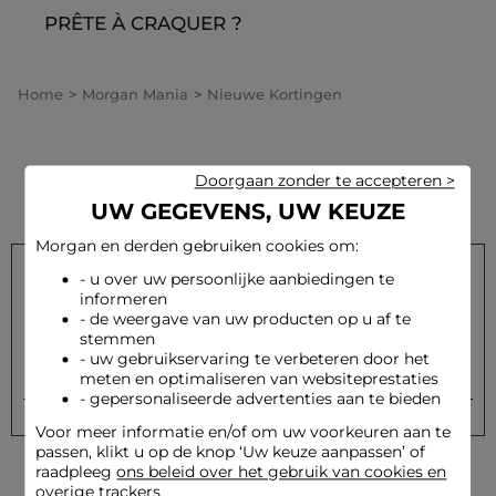
PRÊTE À CRAQUER ?
Home
Morgan Mania
Nieuwe Kortingen
Doorgaan zonder te accepteren >
UW GEGEVENS, UW KEUZE
Morgan en derden gebruiken cookies om:
- u over uw persoonlijke aanbiedingen te
informeren
Schrijf u in op onze nieuwsbrief en ontvang onze speciale
- de weergave van uw producten op u af te
aanbiedingen
stemmen
- uw gebruikservaring te verbeteren door het
Versturen
Uw e-mailadres
meten en optimaliseren van websiteprestaties
- gepersonaliseerde advertenties aan te bieden
Voor meer informatie en/of om uw voorkeuren aan te
passen, klikt u op de knop ‘Uw keuze aanpassen’ of
raadpleeg
ons beleid over het gebruik van cookies en
overige trackers