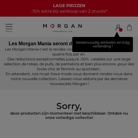
LAGE PRIJZEN
-15% extra bij aankoop van 2 stucks*
Vereenvoudig winkelen en krijg
Les Morgan Mania seront de retour prochainement !
verbinding !
Les Morgan Mania c’est le rendez-vous mode incontournable Morgan
quatre fois par an.
Des réductions exceptionnelles jusqu'à -50% valables sur une large
sélection de robes, de pulls, de pantalons et bien plus encore…pour des
looks chic et féminin au quotidien.
En attendant, nos must-have mode vous donnent rendez-vous dans
notre nouvelle collection. Laissez-vous séduire par les dernières
nouveautés Morgan !
Sorry,
deze producten zijn momenteel niet beschikbaar. Ontdek nu
onze volledige collectie!