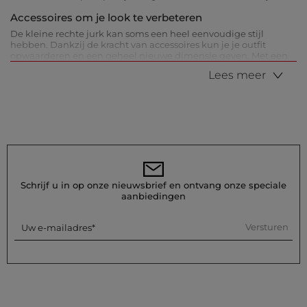
Accessoires om je look te verbeteren
De kleine rechte jurk kan soms een heel eenvoudige stijl
hebben. Dankzij de kracht van accessoires kun je je outfit
opwaarderen en een geheel nieuwe dimensie geven. Met een
jurk met korte mouwen of zonder mouwen, kies bijvoorbeeld
Lees meer
voor manchetten of armbanden. Met een jurk met V-hals, kies
voor een lange meerlagige ketting of een kleine sjaal om rond
de nek te knopen. Als je een meer gedefinieerde taille wilt,
reken dan ook op de Morgan-riemen die verkrijgbaar zijn in
zwart, bruin, goud of zilver.
Schrijf u in op onze nieuwsbrief en ontvang onze speciale
aanbiedingen
Versturen
Uw e-mailadres