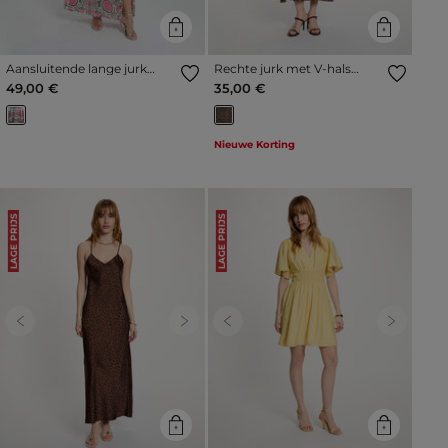
Aansluitende lange jurk
Rechte jurk met V-hals
meerkleurig vrouw
meerkleurig vrouw
49,00 €
35,00 €
Nieuwe Korting
LAGE PRIJS
LAGE PRIJS
Previous
Next
Previous
Next