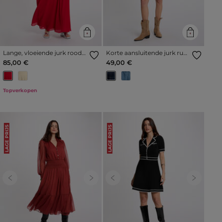
Lange, vloeiende jurk rood
Korte aansluitende jurk ruw
vrouw
denim vrouw
85,00 €
49,00 €
Topverkopen
LAGE PRIJS
LAGE PRIJS
Previous
Next
Previous
Next