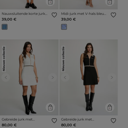
Nauwsluitende korte jurk
Midi-jurk met V-hals bleu
stone washed denim vrouw
vrouw
39,00 €
39,00 €
Nieuwe collectie
Nieuwe collectie
Previous
Next
Previous
Next
Gebreide jurk met
Gebreide jurk met
omgeslagen kraag helder
omgeslagen kraag zwart
80,00 €
80,00 €
wit vrouw
vrouw