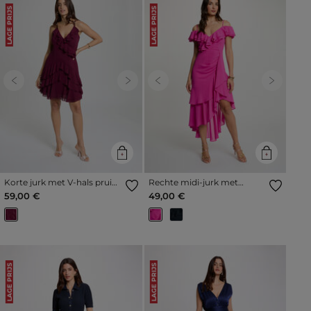
LAGE PRIJS
LAGE PRIJS
Previous
Next
Previous
Next
Korte jurk met V-hals pruim
Rechte midi-jurk met
vrouw
ruches framboosroze
59,00 €
49,00 €
vrouw
LAGE PRIJS
LAGE PRIJS