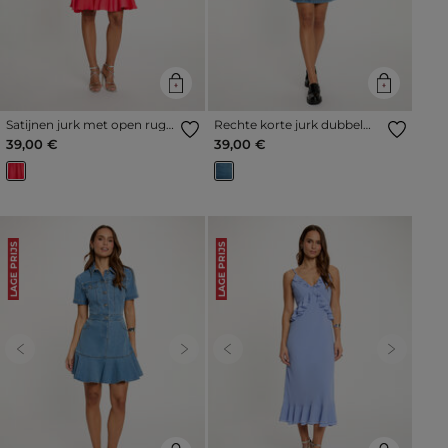
Satijnen jurk met open rug
Rechte korte jurk dubbel
koraalrood vrouw
stone washed denim vrouw
39,00 €
39,00 €
LAGE PRIJS
LAGE PRIJS
Previous
Next
Previous
Next