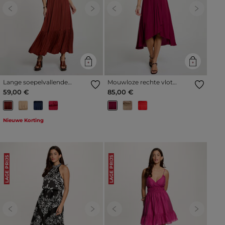
Previous
Next
Previous
Next
Lange soepelvallende
Mouwloze rechte vlot
uitlopende jurk
vallende jurk pruim vrouw
59,00 €
85,00 €
cognacbruin vrouw
Nieuwe Korting
LAGE PRIJS
LAGE PRIJS
Previous
Next
Previous
Next