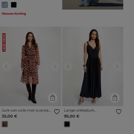
Nieuwe Korting
LAGE PRIJS
Previous
Next
Previous
Next
Jurk van voile met overslag
Lange wikkeljurk
meerkleurig vrouw
marineblauw vrouw
35,00 €
95,00 €