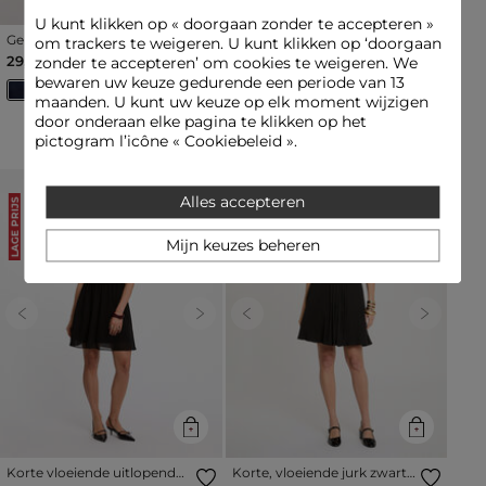
U kunt klikken op «
doorgaan zonder te accepteren
»
Gebreide jurk met ronde
Korte kanten trapeze jurk
om trackers te weigeren. U kunt klikken op ‘doorgaan
hals marineblauw vrouw
rood vrouw
29,00 €
49,00 €
zonder te accepteren’ om cookies te weigeren. We
bewaren uw keuze gedurende een periode van 13
maanden. U kunt uw keuze op elk moment wijzigen
door onderaan elke pagina te klikken op het
Topverkopen
pictogram l’icône « Cookiebeleid ».
Alles accepteren
LAGE PRIJS
LAGE PRIJS
Mijn keuzes beheren
Previous
Next
Previous
Next
Korte vloeiende uitlopende
Korte, vloeiende jurk zwart
jurk zwart vrouw
vrouw