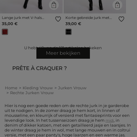
Lange jurk met V-hals
Korte gebreide jurk met
donker oranje vrouw
reverskraag zwart vrouw
35,00 €
39,00 €
U hebt
48
van de
121
artikelen bekeken
Meer bekijken
PRÊTE À CRAQUER ?
Home
Kleding Vrouw
Jurken Vrouw
Rechte Jurken Vrouw
Hier is nog een goede reden om de rechte jurk in je garderobe
uit te nodigen. In de zomer draag je hem kort, in linnen of
mousseline, en kleurrijk of versierd met fantasieprints voor een
levendige look. In het tussenseizoen draag je hem
, in
midi
denim of dikker katoen, met een getailleerd jasje en laarsjes. In
de winter draag je hem in wol, met lange mouwen en in coltrui
versie, met een paar panty's, hoge laarzen en een warme jas.