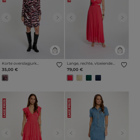
Previous
Next
Previous
Next
Korte overslagjurk
Lange, rechte, vloeiende
meerkleurig vrouw
jurk koraalrood vrouw
35,00 €
79,00 €
LAGE PRIJS
LAGE PRIJS
Previous
Next
Previous
Next