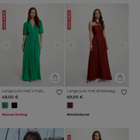
LAGE PRIJS
LAGE PRIJS
Previous
Next
Previous
Next
Lange jurk met V-hals
Lange jurk met strikkraag
weide groen vrouw
cognacbruin vrouw
49,00 €
69,00 €
Nieuwe Korting
#HotOnSocial