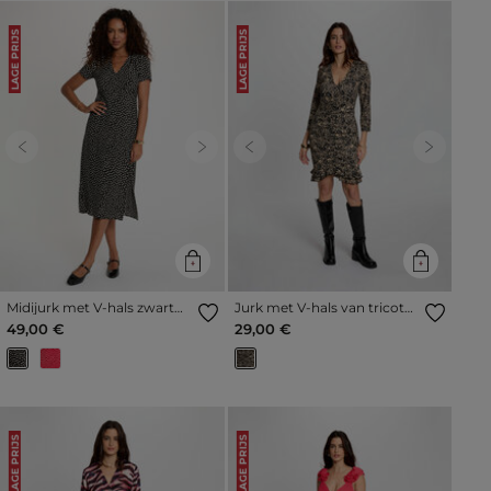
LAGE PRIJS
LAGE PRIJS
Previous
Next
Previous
Next
Midijurk met V-hals zwart
Jurk met V-hals van tricot
vrouw
meerkleurig vrouw
49,00 €
29,00 €
LAGE PRIJS
LAGE PRIJS