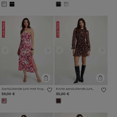
LAGE PRIJS
LAGE PRIJS
Previous
Next
Previous
Next
Aansluitende jurk met hoge
Korte aansluitende jurk
kraag meerkleurig vrouw
meerkleurig vrouw
59,00 €
35,00 €