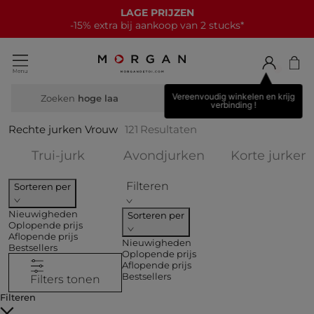
NIEUWE COLLECTIE
15€ korting bij elke aankoop van 70€*
Vereenvoudig winkelen en krijg
Zoeken
brei
verbinding !
Rechte jurken Vrouw
121
Resultaten
Verfijnen op COLLECTIES: Trui-jurk
Verfijnen op COL
Trui-jurk
Avondjurken
Korte jurken
Filteren
Sorteren per
Nieuwigheden
Sorteren per
Oplopende prijs
Aflopende prijs
Nieuwigheden
Bestsellers
Oplopende prijs
Aflopende prijs
Bestsellers
Filters tonen
Filteren