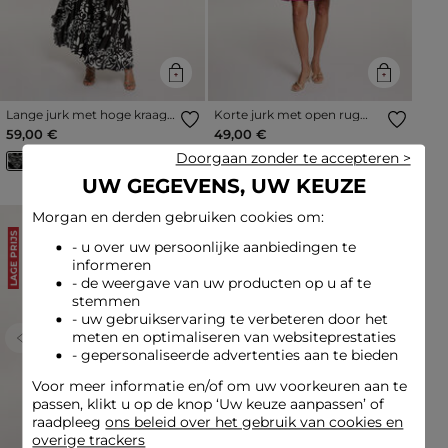
Lange jurk met hoge kraag
Korte jurk met open rug
meerkleurig vrouw
framboosroze vrouw
59,00 €
49,00 €
Doorgaan zonder te accepteren >
UW GEGEVENS, UW KEUZE
Morgan en derden gebruiken cookies om:
LAGE PRIJS
LAGE PRIJS
- u over uw persoonlijke aanbiedingen te
informeren
- de weergave van uw producten op u af te
stemmen
- uw gebruikservaring te verbeteren door het
meten en optimaliseren van websiteprestaties
Previous
Next
Previous
Next
- gepersonaliseerde advertenties aan te bieden
Voor meer informatie en/of om uw voorkeuren aan te
passen, klikt u op de knop ‘Uw keuze aanpassen’ of
raadpleeg
ons beleid over het gebruik van cookies en
overige trackers