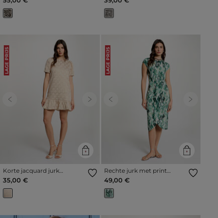
LAGE PRIJS
LAGE PRIJS
Previous
Next
Previous
Next
Korte jacquard jurk
Rechte jurk met print
pastelroze vrouw
meerkleurig vrouw
35,00 €
49,00 €