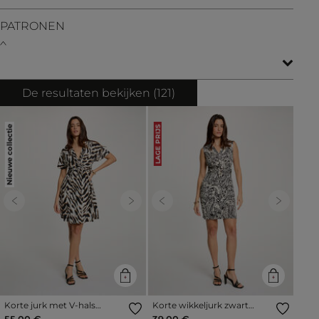
PATRONEN
De resultaten bekijken (
121
)
Nieuwe collectie
LAGE PRIJS
Previous
Next
Previous
Next
Korte jurk met V-hals
Korte wikkeljurk zwart
meerkleurig vrouw
vrouw
55,00 €
39,00 €