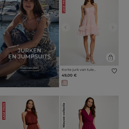
LAGE PRIJS
Previous
Next
Korte jurk van tule
pastelroze vrouw
49,00 €
Nieuwe collectie
LAGE PRIJS