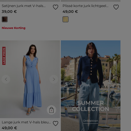
Satijnen jurk met V-hals
Plissé korte jurk lichtgeel
meerkleurig vrouw
vrouw
39,00 €
49,00 €
Nieuwe Korting
LAGE PRIJS
Previous
Next
Lange jurk met V-hals bleu
lavande vrouw
49,00 €