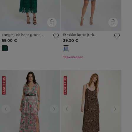
Lange jurk kant groen
Strakke korte jurk
vrouw
meerkleurig vrouw
59,00 €
39,00 €
Topverkopen
LAGE PRIJS
LAGE PRIJS
Previous
Next
Previous
Next