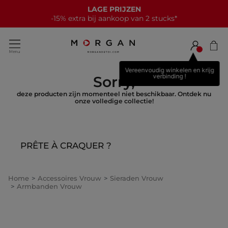
LAGE PRIJZEN
-15% extra bij aankoop van 2 stucks*
Vereenvoudig winkelen en krijg
verbinding !
Sorry,
deze producten zijn momenteel niet beschikbaar. Ontdek nu
onze volledige collectie!
PRÊTE À CRAQUER ?
Home
Accessoires Vrouw
Sieraden Vrouw
Armbanden Vrouw