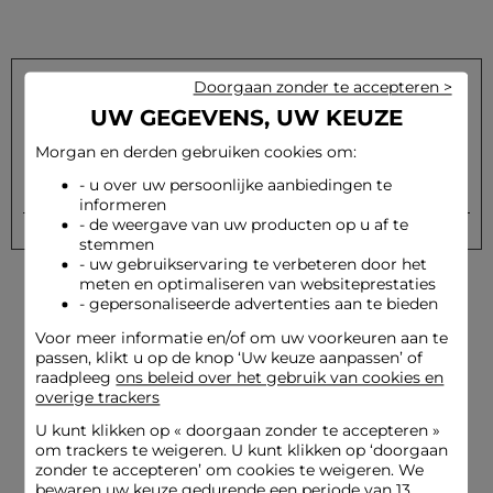
Doorgaan zonder te accepteren >
UW GEGEVENS, UW KEUZE
Schrijf u in op onze nieuwsbrief en ontvang onze speciale
aanbiedingen
Morgan en derden gebruiken cookies om:
- u over uw persoonlijke aanbiedingen te
Versturen
Uw e-mailadres
informeren
- de weergave van uw producten op u af te
stemmen
- uw gebruikservaring te verbeteren door het
meten en optimaliseren van websiteprestaties
- gepersonaliseerde advertenties aan te bieden
Voor meer informatie en/of om uw voorkeuren aan te
passen, klikt u op de knop ‘Uw keuze aanpassen’ of
raadpleeg
ons beleid over het gebruik van cookies en
overige trackers
Levering en Terugzending
Beveiligde betaling
gratis
U kunt klikken op «
doorgaan zonder te accepteren
»
om trackers te weigeren. U kunt klikken op ‘doorgaan
zonder te accepteren’ om cookies te weigeren. We
bewaren uw keuze gedurende een periode van 13