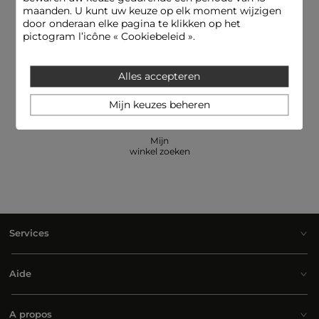
maanden. U kunt uw keuze op elk moment wijzigen
door onderaan elke pagina te klikken op het
pictogram l’icône « Cookiebeleid ».
E-reservering: pas en betaal een
Hulplijn
artikel in de winkelessayer
09.69.32.02.50
Alles accepteren
Mijn keuzes beheren
Mijn
winkel zoeken
Services
Aide
A propos