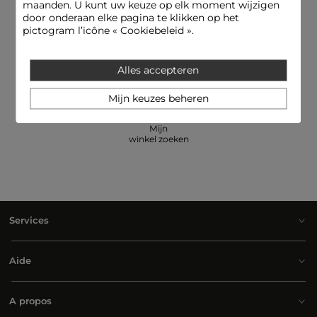
maanden. U kunt uw keuze op elk moment wijzigen
door onderaan elke pagina te klikken op het
pictogram l’icône « Cookiebeleid ».
E-reservering: pas en betaal een
Hulplijn
artikel in de winkelessayer
09.69.32.02.50
Alles accepteren
Mijn keuzes beheren
Mijn
winkel zoeken
Services
Aide
A propos