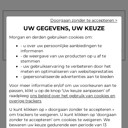
Doorgaan zonder te accepteren >
UW GEGEVENS, UW KEUZE
Schrijf u in op onze nieuwsbrief en ontvang onze speciale
aanbiedingen
Morgan en derden gebruiken cookies om:
Versturen
Uw e-mailadres
- u over uw persoonlijke aanbiedingen te
informeren
- de weergave van uw producten op u af te
stemmen
- uw gebruikservaring te verbeteren door het
meten en optimaliseren van websiteprestaties
- gepersonaliseerde advertenties aan te bieden
Voor meer informatie en/of om uw voorkeuren aan te
passen, klikt u op de knop ‘Uw keuze aanpassen’ of
raadpleeg
ons beleid over het gebruik van cookies en
overige trackers
Levering en Terugzending
Beveiligde betaling
gratis
U kunt klikken op «
doorgaan zonder te accepteren
»
om trackers te weigeren. U kunt klikken op ‘doorgaan
zonder te accepteren’ om cookies te weigeren. We
bewaren uw keuze gedurende een periode van 13