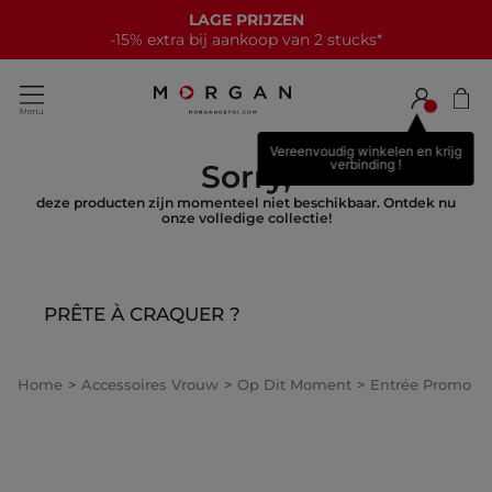
LAGE PRIJZEN
-15% extra bij aankoop van 2 stucks*
Vereenvoudig winkelen en krijg
verbinding !
Sorry,
deze producten zijn momenteel niet beschikbaar. Ontdek nu
onze volledige collectie!
PRÊTE À CRAQUER ?
Home
Accessoires Vrouw
Op Dit Moment
Entrée Promo