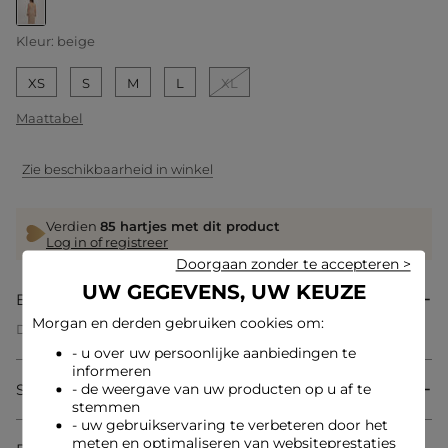
geselecteerd
Kleur:
beige
XS
S
M
L
XL
Maattabel
Zie beschikbaarheid in winkel
Verdien
85 hartjes met dit product
Log in of registreer
Doorgaan zonder te accepteren >
UW GEGEVENS, UW KEUZE
Beschrijving
Morgan en derden gebruiken cookies om:
Deze tricot jurk belichaamt een moderne vrouwelijkheid met
zijn getailleerde pasvorm die elegant de taille accentueert.
- u over uw persoonlijke aanbiedingen te
De rechte vorm creëert een harmonieus en eigentijds
informeren
silhouet, ideaal om uw stijl te benadrukken. De 3/4 lengte zet
Samenstelling & onderhoud
- de weergave van uw producten op u af te
de benen subtiel in de kijker terwijl het een chique en
stemmen
verfijnde uitstraling behoudt.
- uw gebruikservaring te verbeteren door het
meten en optimaliseren van websiteprestaties