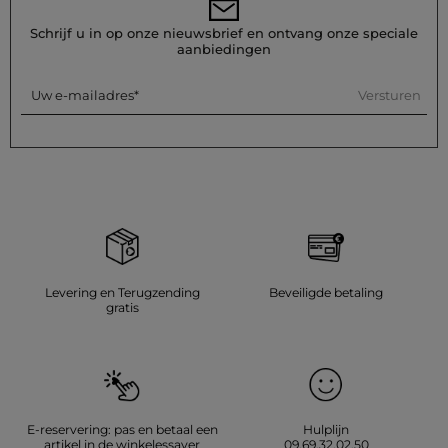
Referentie: 32536311066101043 262-RMALIX
Schrijf u in op onze nieuwsbrief en ontvang onze speciale
aanbiedingen
Categorie :
Rechte jurken vrouw
Kleur :
Rechte jurken vrouw ecru
Versturen
Uw e-mailadres
Levering en Terugzending
Beveiligde betaling
gratis
E-reservering: pas en betaal een
Hulplijn
artikel in de winkelessayer
09.69.32.02.50