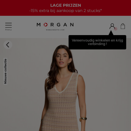
LAGE PRIJZEN
-15% extra bij aankoop van 2 stucks*
Vereenvoudig winkelen en krijg
verbinding !
Nieuwe collectie