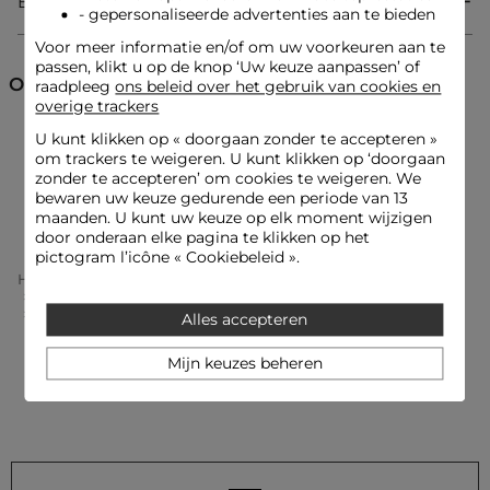
Bezorging & Retourzending
- gepersonaliseerde advertenties aan te bieden
Tricot jurk
3/4 lengte
Voor meer informatie en/of om uw voorkeuren aan te
Getailleerde pasvorm
passen, klikt u op de knop ‘Uw keuze aanpassen’ of
V-hals
Ontdek ook
raadpleeg
ons beleid over het gebruik van cookies en
Mouwloos
overige trackers
U kunt klikken op «
doorgaan zonder te accepteren
»
Rechte jurken
Jurken
Gebreide jurken
om trackers te weigeren. U kunt klikken op ‘doorgaan
Look ideeën
zonder te accepteren’ om cookies te weigeren. We
De getailleerde tricot jurk wordt gecombineerd met sandalen
bewaren uw keuze gedurende een periode van 13
Jurken met schouderbandjes
met hakken en gouden accessoires voor een vrouwelijke en
maanden. U kunt uw keuze op elk moment wijzigen
zelfverzekerde uitstraling.
door onderaan elke pagina te klikken op het
Dit rechte kledingstuk wordt gedragen met een
gestructureerde tas en elegante pumps, waardoor de
pictogram l’icône « Cookiebeleid ».
moderne en verfijnde stijl wordt versterkt.
Home
Kleding Vrouw
Jurken Vrouw
Rechte Jurken Vrouw
Gebreide Jurk Met V-Hals Beige Vrouw
Alles accepteren
Onderhoudsadvies
Mijn keuzes beheren
Was uw jurk in de machine op 30°C, met een ultra-delicaat
programma om de kwaliteit van het breisel te behouden.
Strijken is mogelijk: doe dit op lage temperatuur (maximaal
110°) en zonder stoom te gebruiken, omdat dit sterk wordt
afgeraden. Gebruik geen droger, dit wordt ook sterk
afgeraden.