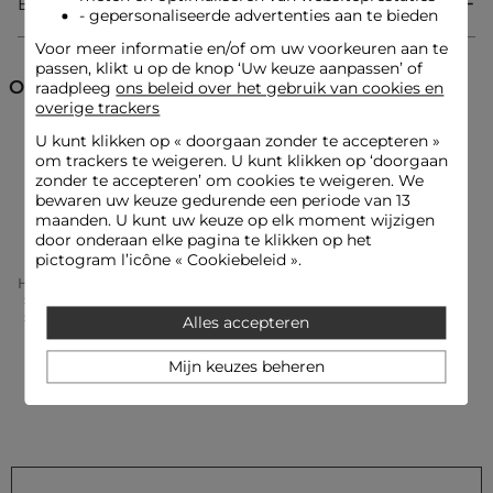
Bezorging & Retourzending
- gepersonaliseerde advertenties aan te bieden
Categorie :
Truien met korte mouwen vrouw
Voor meer informatie en/of om uw voorkeuren aan te
Kleur :
Truien met korte mouwen vrouw blauw
passen, klikt u op de knop ‘Uw keuze aanpassen’ of
Ontdek ook
raadpleeg
ons beleid over het gebruik van cookies en
overige trackers
U kunt klikken op «
doorgaan zonder te accepteren
»
Truien ronde hals
Truien
om trackers te weigeren. U kunt klikken op ‘doorgaan
zonder te accepteren’ om cookies te weigeren. We
bewaren uw keuze gedurende een periode van 13
Truien met korte mouwen
maanden. U kunt uw keuze op elk moment wijzigen
door onderaan elke pagina te klikken op het
pictogram l’icône « Cookiebeleid ».
Home
Kleding Vrouw
Truien Femme
Truien Met Korte Mouwen Vrouw
Gebreide Top Met Brede Bandjes Marineblauw Vrouw
Alles accepteren
Mijn keuzes beheren