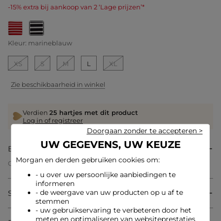
-15% extra bij aankoop van 2 ‘Lage prijzen’*
geselecteerd
Kleur:
marineblauw
XS
S
M
L
XL
Zie beschikbaarheid in winkel
Verdien
25 hartjes met dit product
Log in of registreer
Doorgaan zonder te accepteren >
UW GEGEVENS, UW KEUZE
Beschrijving
Morgan en derden gebruiken cookies om:
Gebreide top met brede bandjes
Aansluitende pasvorm
- u over uw persoonlijke aanbiedingen te
Vierkante halslijn
informeren
Brede bandjes
- de weergave van uw producten op u af te
Samenstelling & onderhoud
Horizontale strepen
stemmen
Fijn breiwerk
- uw gebruikservaring te verbeteren door het
Referentie: 32536311021590926 251-MPINKA
meten en optimaliseren van websiteprestaties