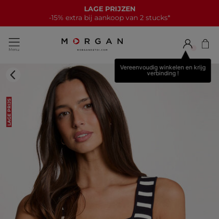
LAGE PRIJZEN
-15% extra bij aankoop van 2 stucks*
Vereenvoudig winkelen en krijg
verbinding !
LAGE PRIJS