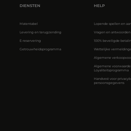
DIENSTEN
HELP
Matentabel
Lopende spellen en aa
Levering en terugzending
Vragen en antwoorden
E-reservering
100% beveiligde betali
Getrouwheidsprogramma
Wettelijke vermelding
Algemene verkoopvoo
Algemene voorwaarden
Loyaliteitsprogramma
Handvest voor privacyb
persoonsgegevens