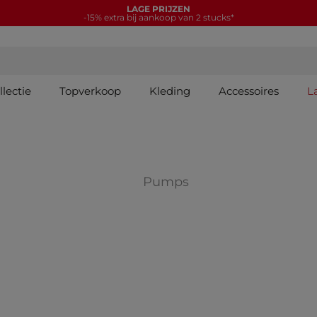
LAGE PRIJZEN
-15% extra bij aankoop van 2 stucks*
lectie
Topverkoop
Kleding
Accessoires
L
TIES: Laarzen
Verfijnen op COLLE
Pumps