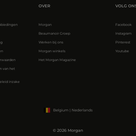
OVER
VOLG ON
nbiedingen
Morgan
Facebook
Beaumanoir Groep
Instagram
ng
Werken bij ons
Pinterest
en
Morgan winkels
Youtube
rwaarden
Het Morgan Magazine
 van het
eleid inzake
Belgium | Nederlands
© 2026 Morgan