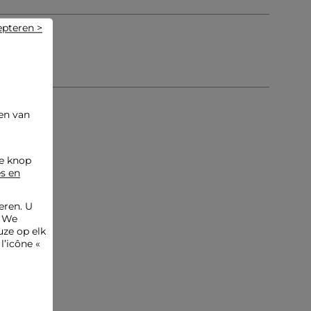
epteren >
en van
de knop
es en
eren. U
. We
ze op elk
l’icône «