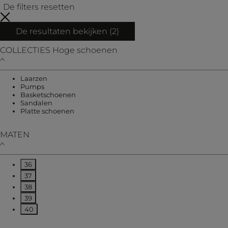
De filters resetten
De resultaten bekijken (
2
)
COLLECTIES
Hoge schoenen
Verfijnen op COLLECTIES: Laarzen
Laarzen
Verfijnen op COLLECTIES: Pumps
Pumps
Verfijnen op COLLECTIES: Basketschoenen
Basketschoenen
Verfijnen op COLLECTIES: Sandalen
Sandalen
Verfijnen op COLLECTIES: Platte schoenen
Platte schoenen
MATEN
36
Verfijnen op MATEN: 36
37
Verfijnen op MATEN: 37
38
Verfijnen op MATEN: 38
39
Verfijnen op MATEN: 39
40
Verfijnen op MATEN: 40