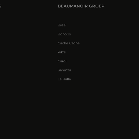
S
BEAUMANOIR GROEP
Bréal
Bonobo
Cache Cache
Vib's
Caroll
Sarenza
La Halle