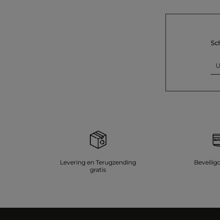
Sc
U
Levering en Terugzending
Beveilig
gratis