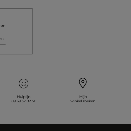
gen
en
Hulplijn
Mijn
09.69.32.02.50
winkel zoeken