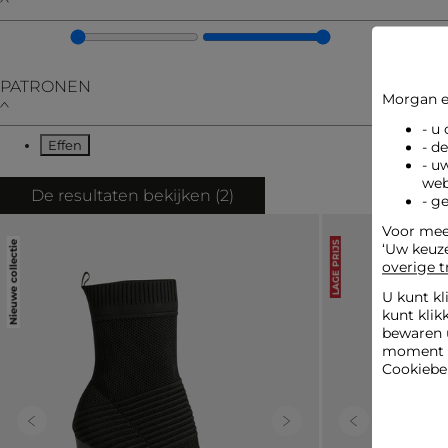
PATRONEN
Morgan e
- u
Effen
- d
Verfijnen op PATRONEN: Effen
- u
web
De resultaten bekijken (
2
)
- g
Voor meer
Nieuwe collectie
LAGE PRIJS
‘Uw keuz
overige t
U kunt kl
kunt klik
bewaren 
moment wi
Cookiebel
Previous
Next
Previous