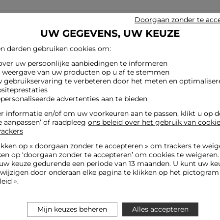
Doorgaan zonder te acc
UW GEGEVENS, UW KEUZE
n derden gebruiken cookies om:
 over uw persoonlijke aanbiedingen te informeren
e weergave van uw producten op u af te stemmen
w gebruikservaring te verbeteren door het meten en optimaliser
siteprestaties
epersonaliseerde advertenties aan te bieden
 informatie en/of om uw voorkeuren aan te passen, klikt u op 
e aanpassen’ of raadpleeg
ons beleid over het gebruik van cooki
rackers
ikken op «
doorgaan zonder te accepteren
» om trackers te weig
ken op ‘doorgaan zonder te accepteren’ om cookies te weigeren
uw keuze gedurende een periode van 13 maanden. U kunt uw keu
jzigen door onderaan elke pagina te klikken op het pictogram 
eid ».
Mijn keuzes beheren
Alles accepteren
Next