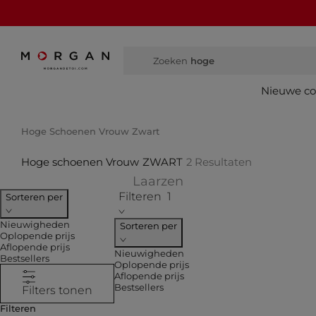
Zoeken
hoge laarz
Nieuwe col
Hoge Schoenen Vrouw Zwart
Hoge schoenen Vrouw
ZWART
2
Resultaten
Verfijnen op COLLEC
Laarzen
Filteren
1
Sorteren per
Nieuwigheden
Sorteren per
Oplopende prijs
Aflopende prijs
Nieuwigheden
Bestsellers
Oplopende prijs
Aflopende prijs
Bestsellers
Filters tonen
Filteren