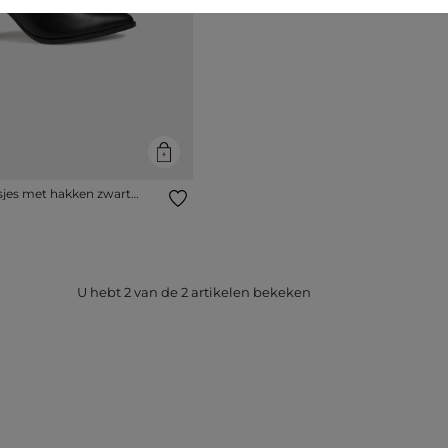
rsjes met hakken zwart
U hebt
2
van de
2
artikelen bekeken