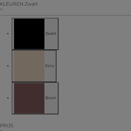
KLEUREN
Zwart
Zwart
geselecteerd Momenteel gefilterd op KLEUREN: Z
Ecru
Verfijnen op KLEUREN: Ecru
Bruin
Verfijnen op KLEUREN: Bruin
PRIJS