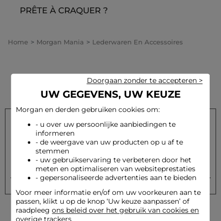
PRÊTE À CRAQUER ?
Home
Morgan Mania
Lederwaren En Accessoires
Doorgaan zonder te accepteren >
UW GEGEVENS, UW KEUZE
Morgan en derden gebruiken cookies om:
- u over uw persoonlijke aanbiedingen te
informeren
Schrijf u in op onze nieuwsbrief en ontvang onze speciale
- de weergave van uw producten op u af te
aanbiedingen
stemmen
- uw gebruikservaring te verbeteren door het
Versturen
Uw e-mailadres
meten en optimaliseren van websiteprestaties
- gepersonaliseerde advertenties aan te bieden
Voor meer informatie en/of om uw voorkeuren aan te
passen, klikt u op de knop ‘Uw keuze aanpassen’ of
raadpleeg
ons beleid over het gebruik van cookies en
overige trackers