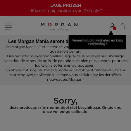
LAGE PRIJZEN
-15% extra bij aankoop van 2 stucks*
Vereenvoudig winkelen en krijg
Les Morgan Mania seront de retour prochainement !
verbinding !
Les Morgan Mania c’est le rendez-vous mode incontournable Morgan
quatre fois par an.
Des réductions exceptionnelles jusqu'à -50% valables sur une large
sélection de robes, de pulls, de pantalons et bien plus encore…pour des
looks chic et féminin au quotidien.
En attendant, nos must-have mode vous donnent rendez-vous dans
notre nouvelle collection. Laissez-vous séduire par les dernières
nouveautés Morgan !
Sorry,
deze producten zijn momenteel niet beschikbaar. Ontdek nu
onze volledige collectie!