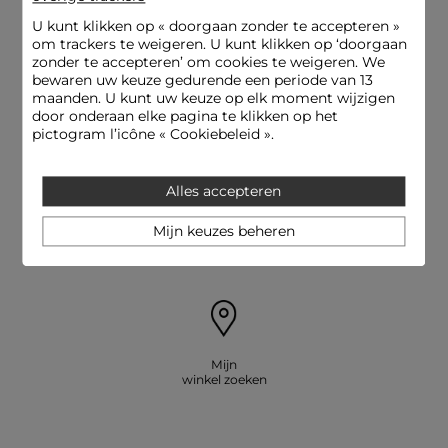
U kunt klikken op «
doorgaan zonder te accepteren
»
om trackers te weigeren. U kunt klikken op ‘doorgaan
zonder te accepteren’ om cookies te weigeren. We
bewaren uw keuze gedurende een periode van 13
Levering en Terugzending
Beveiligde betaling
maanden. U kunt uw keuze op elk moment wijzigen
gratis
door onderaan elke pagina te klikken op het
pictogram l’icône « Cookiebeleid ».
Alles accepteren
E-reservering: pas en betaal een
Hulplijn
Mijn keuzes beheren
artikel in de winkelessayer
09.69.32.02.50
Mijn
winkel zoeken